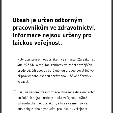
Štěrba: Dynamicky se rozvíjející nádory
nemůžeme léčit podle rigidních protokolů
Obsah je určen odborným
pracovníkům ve zdravotnictví.
10. 12. 2024
Informace nejsou určeny pro
Prof. MUDr. Jaroslavu Štěrbovi, Ph.D., přednostovi Kliniky
dětské onkologie LF MU a FN Brno a vedoucímu jedné
laickou veřejnost.
z výzkumných skupin Národního ústavu…
Přehnané uklízení ničí plíce stejně jako kouření
Potvrzuji, že jsem odborníkem ve smyslu §2a Zákona č.
40/1995 Sb., o regulaci reklamy, ve znění pozdějších
10. 12. 2024
předpisů, čili osobou oprávněnou předepisovat léčivé
přípravky nebo osobou oprávněnou léčivé přípravky
Dalším rizikovým faktorem pro rozvoj plicních
onemocnění může být vedle kouření i dlouhodobá expozice
vydávat.
čisticím přípravkům, zejména ve formě sprejů.…
Beru na vědomí, že informace obsažené dále na těchto
stránkách nejsou určeny laické veřejnosti, nýbrž
Novou genovou terapii zabraňující úplné ztrátě
zdravotnickým odborníkům, a to se všemi riziky a
zraku aplikovali lékaři VFN
důsledky z toho plynoucími pro laickou veřejnost.