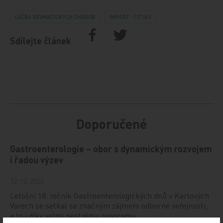
LÉČBA REVMATICKÝCH CHOROB
IMPORT: TITULY
Sdílejte článek
Doporučené
Gastroenterologie – obor s dynamickým rozvojem
i řadou výzev
12. 12. 2024
Letošní 18. ročník Gastroenterologických dnů v Karlových
Varech se setkal se značným zájmem odborné veřejnosti,
a to i díky velmi pestrému programu,…