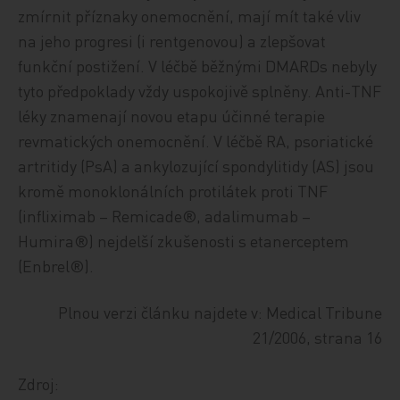
zmírnit příznaky onemocnění, mají mít také vliv
na jeho progresi (i rentgenovou) a zlepšovat
funkční postižení. V léčbě běžnými DMARDs nebyly
tyto předpoklady vždy uspokojivě splněny. Anti-TNF
léky znamenají novou etapu účinné terapie
revmatických onemocnění. V léčbě RA, psoriatické
artritidy (PsA) a ankylozující spondylitidy (AS) jsou
kromě monoklonálních protilátek proti TNF
(infliximab – Remicade®, adalimumab –
Humira®) nejdelší zkušenosti s etanerceptem
(Enbrel®).
Plnou verzi článku najdete v: Medical Tribune
21/2006, strana 16
Zdroj: