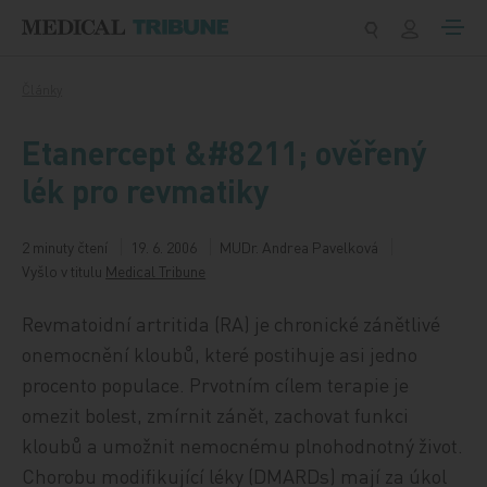
Přeskočit na obsah
Články
Etanercept &#8211; ověřený
lék pro revmatiky
2 minuty čtení
19. 6. 2006
MUDr. Andrea Pavelková
Vyšlo v titulu
Medical Tribune
Revmatoidní artritida (RA) je chronické zánětlivé
onemocnění kloubů, které postihuje asi jedno
procento populace. Prvotním cílem terapie je
omezit bolest, zmírnit zánět, zachovat funkci
kloubů a umožnit nemocnému plnohodnotný život.
Chorobu modifikující léky (DMARDs) mají za úkol