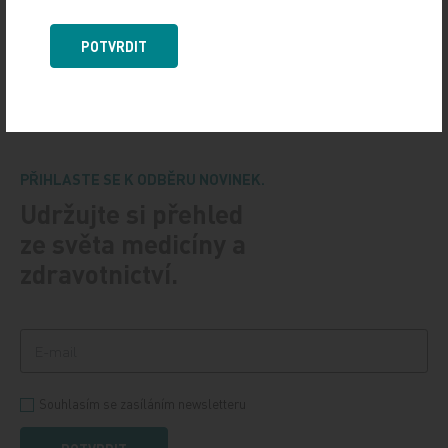
6. 12. 2024
Centrum klinické oční genetiky při Oční klinice 1. LF UK
POTVRDIT
a VFN v Praze se jako jediné v republice specializuje
na dědičné choroby oka včetně…
PŘIHLASTE SE K ODBĚRU NOVINEK.
Udržujte si přehled
ze světa medicíny a
zdravotnictví.
Souhlasím se zasíláním newsletteru