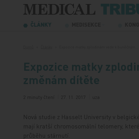
Přeskočit na obsah
ČLÁNKY
MEDISEKCE
KON
Domů
Články
Expozice matky zplodinám vede k buněčným…
Expozice matky zplod
změnám dítěte
2 minuty čtení
27. 11. 2017
uza
Nová studie z Hasselt University v belgic
mají kratší chromosomální telomery, které
průběhu stárnutí.