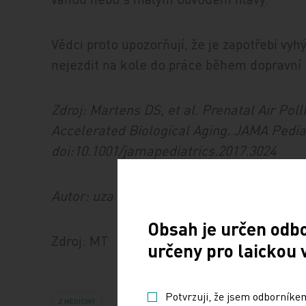
Vědci proto upozorňují, že je zapotřebí vy
nejezdit na kole do práce během dopravní š
Zdroj: Martens DS, et al. Prenatal Air Pol
Accelerated Biological Aging. JAMA Pediat
doi:10.1001/jamapediatrics.2017.3024
Autor: uza
Obsah je určen odb
Zdroj: MT
určeny pro laickou 
Potvrzuji, že jsem odborníkem
Z MEDICÍNY