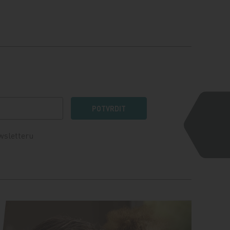
POTVRDIT
wsletteru