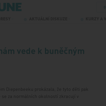
O
GRESY
AKTUÁLNÍ DISKUZE
KURZY A 
inám vede k buněčným
kém Diepenbeeku prokázala, že tyto děti pak
 se za normálních okolností zkracují v