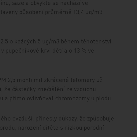
ínu, saze a obvykle se nachází ve
ystaveny působení průměrně 13,4 ug/m3
M 2,5 o každých 5 ug/m3 během těhotenství
 v pupečníkové krvi dětí a o 13 % ve
PM 2,5 mohli mít zkrácené telomery už
i, že částečky znečištění ze vzduchu
ru a přímo ovlivňovat chromozomy u plodu.
ného ovzduší, přinesly důkazy, že způsobuje
orodu, narození dítěte s nízkou porodní