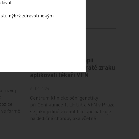
dávat.
osti, nýbrž zdravotnickým
plíce
Novou genovou terapii
zabraňující úplné ztrátě zraku
aplikovali lékaři VFN
6. 12. 2024
o rozvoj
t
Centrum klinické oční genetiky
pozice
při Oční klinice 1. LF UK a VFN v Praze
 ve formě
se jako jediné v republice specializuje
na dědičné choroby oka včetně…