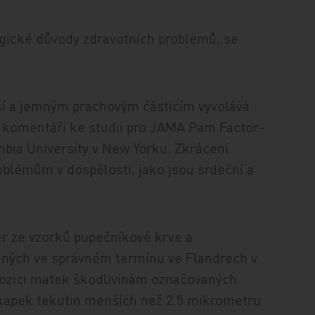
ogické důvody zdravotních problémů, se
ší a jemným prachovým částicím vyvolává
 komentáři ke studii pro JAMA Pam Factor-
mbia University v New Yorku. Zkrácení
blémům v dospělosti, jako jsou srdeční a
er ze vzorků pupečníkové krve a
ených ve správném termínu ve Flandrech v
pozici matek škodlivinám označovaných
 kapek tekutin menších než 2.5 mikrometru