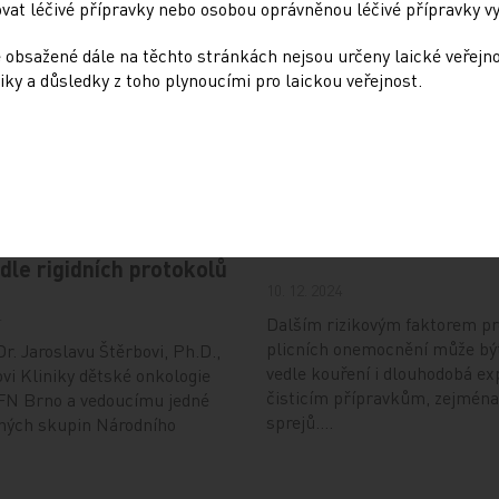
at léčivé přípravky nebo osobou oprávněnou léčivé přípravky vy
 obsažené dále na těchto stránkách nejsou určeny laické veřejn
iky a důsledky z toho plynoucími pro laickou veřejnost.
Doporučené
: Dynamicky se
Přehnané uklízení ničí 
ející nádory nemůžeme
stejně jako kouření
odle rigidních protokolů
10. 12. 2024
4
Dalším rizikovým faktorem pr
plicních onemocnění může bý
r. Jaroslavu Štěrbovi, Ph.D.,
vedle kouření i dlouhodobá ex
vi Kliniky dětské onkologie
čisticím přípravkům, zejména
FN Brno a vedoucímu jedné
sprejů.…
ných skupin Národního