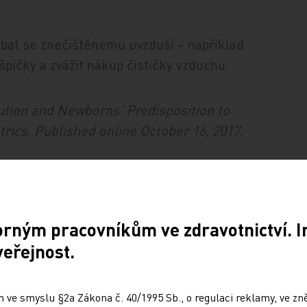
hýbat se znečištěnému ovzduší – například
pičky a zvážit nákup čističky vzduchu.
lution and Newborns' Predisposition to
rics. Published online October 16, 2017.
orným pracovníkům ve zdravotnictví. 
veřejnost.
 ve smyslu §2a Zákona č. 40/1995 Sb., o regulaci reklamy, ve zněn
Sdílejte článek