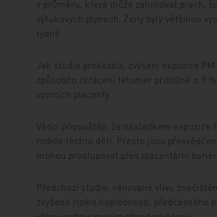
v průměru, která může zahrnovat prach, šp
výfukových plynech. Ženy byly většinou v
týdně.
Jak studie prokázala, zvýšení expozice P
způsobilo zkrácení telomer přibližně o 9 %
vzorcích placenty.
Vědci připouštějí, že následkem expozice 
rodiče těchto dětí. Přesto jsou přesvědčen
mohou prostupovat přes placentární barié
Předchozí studie, věnované vlivu znečiště
zvýšené riziko neplodnosti, předčasného p
váhou nebo s malým obvodem hlavy.