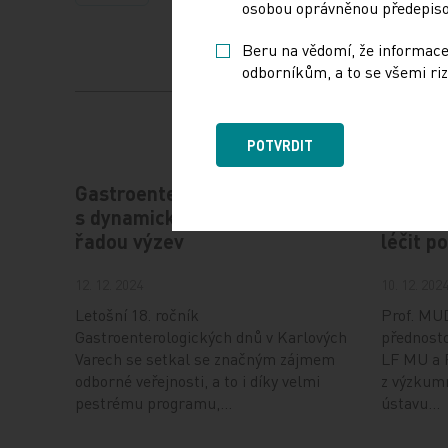
osobou oprávněnou předepisov
Beru na vědomí, že informace
odborníkům, a to se všemi riz
POTVRDIT
Gastroenterologie – obor
Štěrba
s dynamickým rozvojem i
rozvíj
řadou výzev
léčit p
12. 12. 2024
10. 12. 202
Letošní 18. ročník
Prof. MUD
Gastroenterologických dnů v Karlových
přednosto
Varech se setkal se značným zájmem
LF MU a 
odborné veřejnosti, a to i díky velmi
z výzkum
pestrému programu,…
ústavu…