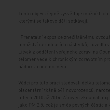
Tento objev zřejmě vysvětluje možné biol
kterými se takové děti setkávají.
„Prenatální expozice znečištěnému ovzdu
množství nežádoucích následků,“ uvedla v
Litvak z oddělení veřejného zdraví na Cou
telomer vede k chronickým zdravotním pro
nádorová onemocnění.
Vědci pro tuto práci sledovali délku telom
placentární tkáně 641 novorozenců, naroz
letech 2010 až 2014. Zároveň zkoumali ex
jako PM 2,5, což je směs pevných částic a