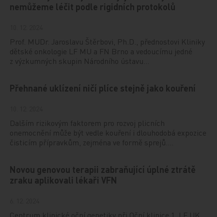
nemůžeme léčit podle rigidních protokolů
10. 12. 2024
Prof. MUDr. Jaroslavu Štěrbovi, Ph.D., přednostovi Kliniky
dětské onkologie LF MU a FN Brno a vedoucímu jedné
z výzkumných skupin Národního ústavu…
Přehnané uklízení ničí plíce stejně jako kouření
10. 12. 2024
Dalším rizikovým faktorem pro rozvoj plicních
onemocnění může být vedle kouření i dlouhodobá expozice
čisticím přípravkům, zejména ve formě sprejů.…
Novou genovou terapii zabraňující úplné ztrátě
zraku aplikovali lékaři VFN
6. 12. 2024
Centrum klinické oční genetiky při Oční klinice 1. LF UK