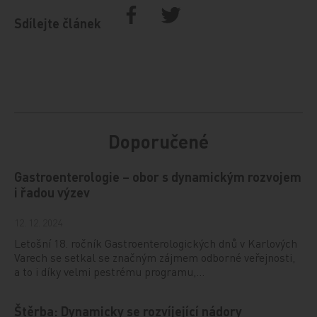
Sdílejte článek
Doporučené
Gastroenterologie – obor s dynamickým rozvojem
i řadou výzev
12. 12. 2024
Letošní 18. ročník Gastroenterologických dnů v Karlových
Varech se setkal se značným zájmem odborné veřejnosti,
a to i díky velmi pestrému programu,…
Štěrba: Dynamicky se rozvíjející nádory