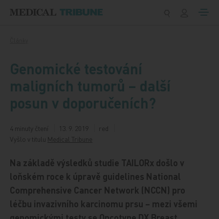
Přeskočit na obsah
Články
Genomické testování
maligních tumorů – další
posun v doporučeních?
4 minuty čtení
13. 9. 2019
red
Vyšlo v titulu
Medical Tribune
Na základě výsledků studie TAILORx došlo v
loňském roce k úpravě guidelines National
Comprehensive Cancer Network (NCCN) pro
léčbu invazivního karcinomu prsu – mezi všemi
genomickými testy se Oncotype DX Breast