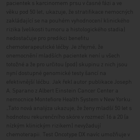
pacientek s karcinomem prsu v časné fázi a ve
věku pod 50 let, ukazuje, že stratifikace nemocných
zakládající se na pouhém vyhodnocení klinického
rizika (velikosti tumoru a histologického stadia)
nedostačuje pro predikci benefitu
chemoterapeutické léčby. Je zřejmé, že
onemocnění mladších pacientek není u všech
totožné a že pro určitou (pod) skupinu z nich jsou
nyní dostupné genomické testy šancí na
efektivnější léčbu. Jak řekl autor publikace Joseph
A. Sparano z Albert Einstein Cancer Center a
nemocnice Montefiore Health System v New Yorku:
„Tato nová analýza ukazuje, že ženy mladší 50 let s
hodnotou rekurenčního skóre v rozmezí 16 a 20 (a
nízkým klinickým rizikem) nevyžadují
chemoterapii. Test Oncotype DX navíc umožňuje v