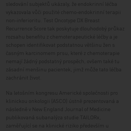
sledování subjektů ukázaly, že endokrinní léčba
vykazovala vůči použité chemo‑endokrinní terapii
non‑inferioritu. Test Oncotype DX Breast
Recurrence Score tak poskytuje dlouhodobý průkaz
rozsahu benefitu z chemoterapeutické léčby a je
schopen identifikovat podstatnou většinu žen s
časným karcinomem prsu, které z chemoterapie
nemají žádný podstatný prospěch, ovšem také tu
zásadní menšinu pacientek, jimž může tato léčba
zachránit život.
Na letošním kongresu Americké společnosti pro
klinickou onkologii (ASCO) ústně prezentovaná a
následně v New England Journal of Medicine
publikovaná subanalýza studie TAILORx,
zaměřující se na klinické riziko především u