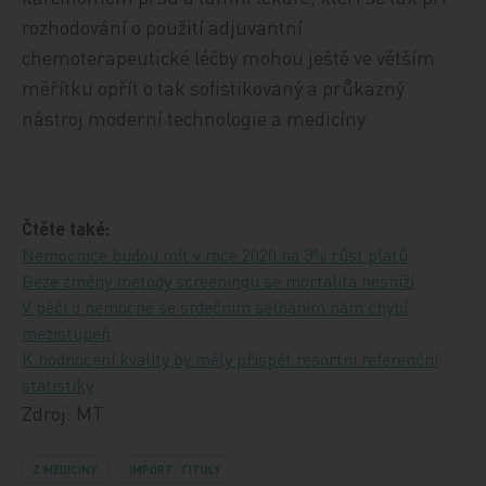
rozhodování o použití adjuvantní
chemoterapeutické léčby mohou ještě ve větším
měřítku opřít o tak sofistikovaný a průkazný
nástroj moderní technologie a medicíny.
Čtěte také:
Nemocnice budou mít v roce 2020 na 3% růst platů
Beze změny metody screeningu se mortalita nesníží
V péči o nemocné se srdečním selháním nám chybí
mezistupeň
K hodnocení kvality by měly přispět resortní referenční
statistiky
Zdroj: MT
Z MEDICÍNY
IMPORT: TITULY