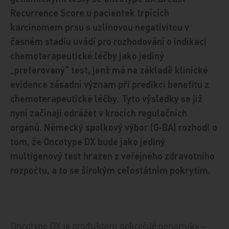
Recurrence Score u pacientek trpících
karcinomem prsu s uzlinovou negativitou v
časném stadiu uvádí pro rozhodování o indikaci
chemoterapeutické léčby jako jediný
„preferovaný“ test, jenž má na základě klinické
evidence zásadní význam při predikci benefitu z
chemoterapeutické léčby. Tyto výsledky se již
nyní začínají odrážet v krocích regulačních
orgánů. Německý spolkový výbor (G‑BA) rozhodl o
tom, že Oncotype DX bude jako jediný
multigenový test hrazen z veřejného zdravotního
rozpočtu, a to se širokým celostátním pokrytím.
Oncotype DX je produktem pokročilé genomiky –