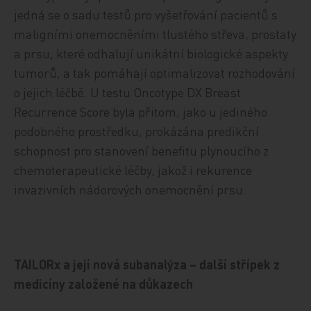
jedná se o sadu testů pro vyšetřování pacientů s
maligními onemocněními tlustého střeva, prostaty
a prsu, které odhalují unikátní biologické aspekty
tumorů, a tak pomáhají optimalizovat rozhodování
o jejich léčbě. U testu Oncotype DX Breast
Recurrence Score byla přitom, jako u jediného
podobného prostředku, prokázána predikční
schopnost pro stanovení benefitu plynoucího z
chemoterapeutické léčby, jakož i rekurence
invazivních nádorových onemocnění prsu.
TAILORx a její nová subanalýza – další střípek z
medicíny založené na důkazech