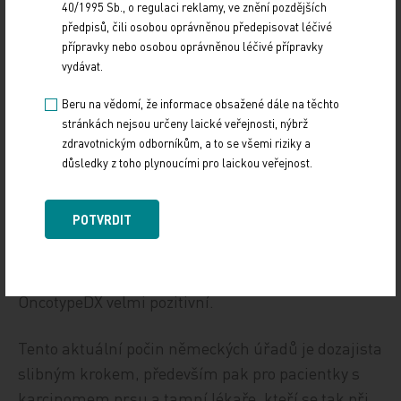
rozhodl
o tom, že Oncotype DX bude jako jediný
40/1995 Sb., o regulaci reklamy, ve znění pozdějších
multigenový test hrazen z veřejného zdravotního
předpisů, čili osobou oprávněnou předepisovat léčivé
přípravky nebo osobou oprávněnou léčivé přípravky
rozpočtu, a to se širokým celostátním pokrytím.
vydávat.
Toto rozhodnutí se zakládá na pozitivním
doporučení úřadu IQWiG, uvádějícím, že Oncotype
Beru na vědomí, že informace obsažené dále na těchto
DX je jediným testem disponujícím dostatečnými
stránkách nejsou určeny laické veřejnosti, nýbrž
zdravotnickým odborníkům, a to se všemi riziky a
daty pro vedení chemoterapeutické léčby u tohoto
důsledky z toho plynoucími pro laickou veřejnost.
typu karcinomu prsu. Na rozdíl od testu
Mammaprint,
dle ústavu IQWIG překvapivě
POTVRDIT
doporučovaného
v guidelines ASCO pro pacientky
s vysokým klinickým rizikem, byla červnová zpráva
tohoto ústavu o hodnocení přínosů testu
OncotypeDX velmi pozitivní.
Tento aktuální počin německých úřadů je dozajista
slibným krokem, především pak pro pacientky s
karcinomem prsu a tamní lékaře, kteří se tak při