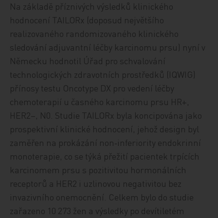
Na základě příznivých výsledků klinického
hodnocení TAILORx (doposud největšího
realizovaného randomizovaného klinického
sledování adjuvantní léčby karcinomu prsu) nyní v
Německu hodnotil Úřad pro schvalování
technologických zdravotních prostředků (IQWIG)
přínosy testu Oncotype DX pro vedení léčby
chemoterapií u časného karcinomu prsu HR+,
HER2–, N0. Studie TAILORx byla koncipována jako
prospektivní klinické hodnocení, jehož design byl
zaměřen na prokázání non‑inferiority endokrinní
monoterapie, co se týká přežití pacientek trpících
karcinomem prsu s pozitivitou hormonálních
receptorů a HER2 i uzlinovou negativitou bez
invazivního onemocnění. Celkem bylo do studie
zařazeno 10 273 žen a výsledky po devítiletém