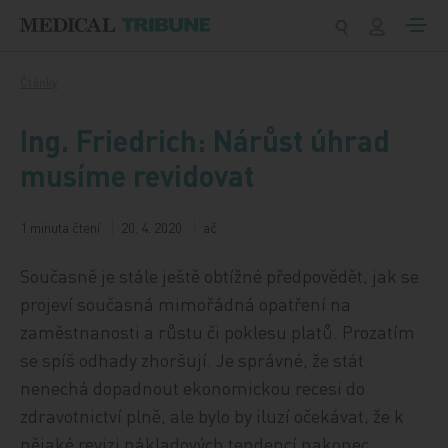
Přeskočit na obsah
Články
Ing. Friedrich: Nárůst úhrad
musíme revidovat
1 minuta čtení
20. 4. 2020
ač
Současně je stále ještě obtížné předpovědět, jak se
projeví současná mimořádná opatření na
zaměstnanosti a růstu či poklesu platů. Prozatím
se spíš odhady zhoršují. Je správné, že stát
nenechá dopadnout ekonomickou recesi do
zdravotnictví plně, ale bylo by iluzí očekávat, že k
nějaké revizi nákladových tendencí nakonec