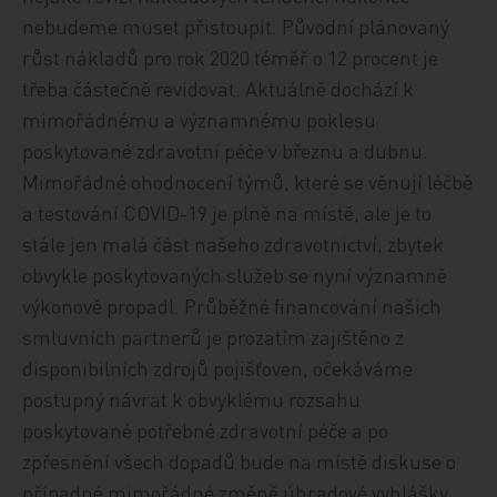
nebudeme muset přistoupit. Původní plánovaný
růst nákladů pro rok 2020 téměř o 12 procent je
třeba částečně revidovat. Aktuálně dochází k
mimořádnému a významnému poklesu
poskytované zdravotní péče v březnu a dubnu.
Mimořádné ohodnocení týmů, které se věnují léčbě
a testování COVID-19 je plně na místě, ale je to
stále jen malá část našeho zdravotnictví, zbytek
obvykle poskytovaných služeb se nyní významně
výkonově propadl. Průběžné financování našich
smluvních partnerů je prozatím zajištěno z
disponibilních zdrojů pojišťoven, očekáváme
postupný návrat k obvyklému rozsahu
poskytované potřebné zdravotní péče a po
zpřesnění všech dopadů bude na místě diskuse o
případné mimořádné změně úhradové vyhlášky