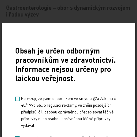
Gastroenterologie – obor s dynamickým rozvojem
i řadou výzev
12. 12. 2024
Letošní 18. ročník Gastroenterologických dnů v Karlových
Varech se setkal se značným zájmem odborné veřejnosti,
a to i díky velmi pestrému programu,…
Obsah je určen odborným
pracovníkům ve zdravotnictví.
Štěrba: Dynamicky se rozvíjející nádory
Informace nejsou určeny pro
nemůžeme léčit podle rigidních protokolů
laickou veřejnost.
10. 12. 2024
Prof. MUDr. Jaroslavu Štěrbovi, Ph.D., přednostovi Kliniky
Potvrzuji, že jsem odborníkem ve smyslu §2a Zákona č.
dětské onkologie LF MU a FN Brno a vedoucímu jedné
40/1995 Sb., o regulaci reklamy, ve znění pozdějších
z výzkumných skupin Národního ústavu…
předpisů, čili osobou oprávněnou předepisovat léčivé
přípravky nebo osobou oprávněnou léčivé přípravky
Přehnané uklízení ničí plíce stejně jako kouření
vydávat.
10. 12. 2024