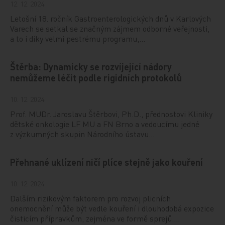
12. 12. 2024
Letošní 18. ročník Gastroenterologických dnů v Karlových
Varech se setkal se značným zájmem odborné veřejnosti,
a to i díky velmi pestrému programu,…
Štěrba: Dynamicky se rozvíjející nádory
nemůžeme léčit podle rigidních protokolů
10. 12. 2024
Prof. MUDr. Jaroslavu Štěrbovi, Ph.D., přednostovi Kliniky
dětské onkologie LF MU a FN Brno a vedoucímu jedné
z výzkumných skupin Národního ústavu…
Přehnané uklízení ničí plíce stejně jako kouření
10. 12. 2024
Dalším rizikovým faktorem pro rozvoj plicních
onemocnění může být vedle kouření i dlouhodobá expozice
čisticím přípravkům, zejména ve formě sprejů.…