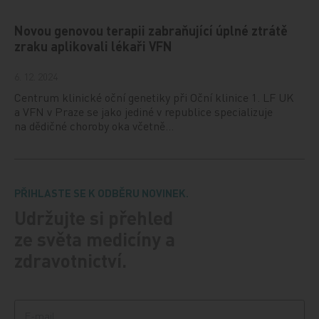
Novou genovou terapii zabraňující úplné ztrátě
zraku aplikovali lékaři VFN
6. 12. 2024
Centrum klinické oční genetiky při Oční klinice 1. LF UK
a VFN v Praze se jako jediné v republice specializuje
na dědičné choroby oka včetně…
PŘIHLASTE SE K ODBĚRU NOVINEK.
Udržujte si přehled
ze světa medicíny a
zdravotnictví.