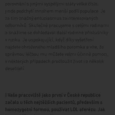
porovnání s jinými vyspělými státy velké číslo,
jinde podchytí mnohem menší podíl populace. Je
za tím značný entuziasmus zainteresovaných
odborníků. Skutečně pracujeme s celými rodinami
a snažíme se dohledávat další rodinné příslušníky
v riziku. Je uspokojující, když díky vyšetření
najdete ohroženého mladšího potomka a víte, že
správnou léčbou mu můžete velmi účinně pomoci,
v některých případech prodloužit život i o několik
desetiletí.
| Vaše pracoviště jako první v České republice
začalo u těch nejtěžších pacientů, především s
homozygotní formou, používat LDL aferézu. Jak