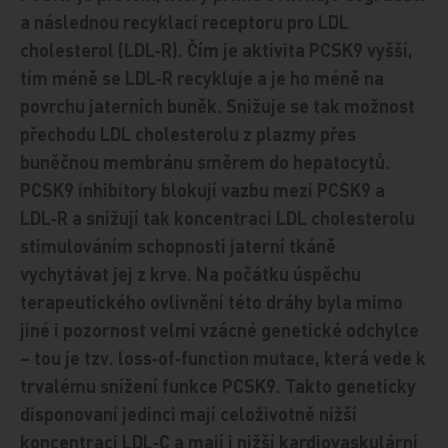
a následnou recyklaci receptoru pro LDL
cholesterol (LDL‑R). Čím je aktivita PCSK9 vyšší,
tím méně se LDL‑R recykluje a je ho méně na
povrchu jaterních buněk. Snižuje se tak možnost
přechodu LDL cholesterolu z plazmy přes
buněčnou membránu směrem do hepatocytů.
PCSK9 inhibitory blokují vazbu mezi PCSK9 a
LDL‑R a snižují tak koncentraci LDL cholesterolu
stimulováním schopnosti jaterní tkáně
vychytávat jej z krve. Na počátku úspěchu
terapeutického ovlivnění této dráhy byla mimo
jiné i pozornost velmi vzácné genetické odchylce
– tou je tzv. loss‑of‑function mutace, která vede k
trvalému snížení funkce PCSK9. Takto geneticky
disponovaní jedinci mají celoživotně nižší
koncentraci LDL‑C a mají i nižší kardiovaskulární