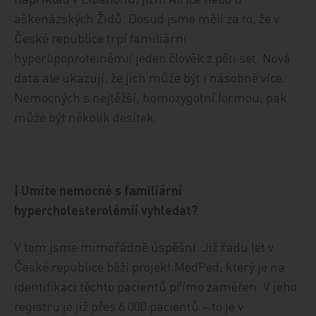
aškenázských Židů. Dosud jsme měli za to, že v
České republice trpí familiární
hyperlipoproteinémií jeden člověk z pěti set. Nová
data ale ukazují, že jich může být i násobně více.
Nemocných s nejtěžší, homozygotní formou, pak
může být několik desítek.
| Umíte nemocné s familiární
hypercholesterolémií vyhledat?
V tom jsme mimořádně úspěšní. Již řadu let v
České republice běží projekt MedPed, který je na
identifikaci těchto pacientů přímo zaměřen. V jeho
registru je již přes 6 000 pacientů – to je v