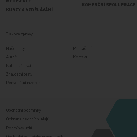
MEDISEKCE
KOMERČNÍ SPOLUPRÁCE
KURZY A VZDĚLÁVÁNÍ
Tiskové zprávy
Naše tituly
Přihlášení
Autoři
Kontakt
Kalendář akcí
Znalostní testy
Personální inzerce
Obchodní podmínky
Ochrana osobních údajů
Podmínky užití
Obchodní podmínky předplatného