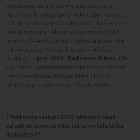
cholesterolu se transformuje do toho, co je
vlastním cílem hypolipidemické léčby – tedy do
redukce kardiovaskulárního rizika. Nyní evropská
léková agentura EMA schválila první z PCSK9
inhibitorů – evolocumab. O potenciálu této nové
lékové skupiny Medical Tribune hovořila s
lipidologem
prof. MUDr. Vladimírem Bláhou, CSc.
,
z III. interní gerontometabolické kliniky Fakultní
nemocnice Hradec Králové, který s PCSK9
inhibitory pracuje v rámci několika studií.
| Mohl byste nástup PCSK9 inhibitorů nějak
zařadit do kontextu toho, jak se vyvíjela léčba
dyslipidémií?