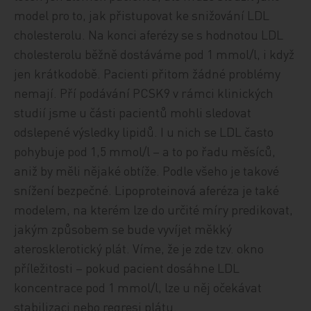
model pro to, jak přistupovat ke snižování LDL
cholesterolu. Na konci aferézy se s hodnotou LDL
cholesterolu běžně dostáváme pod 1 mmol/l, i když
jen krátkodobě. Pacienti přitom žádné problémy
nemají. Pří podávání PCSK9 v rámci klinických
studií jsme u části pacientů mohli sledovat
odslepené výsledky lipidů. I u nich se LDL často
pohybuje pod 1,5 mmol/l – a to po řadu měsíců,
aniž by měli nějaké obtíže. Podle všeho je takové
snížení bezpečné. Lipoproteinová aferéza je také
modelem, na kterém lze do určité míry predikovat,
jakým způsobem se bude vyvíjet měkký
aterosklerotický plát. Víme, že je zde tzv. okno
příležitosti – pokud pacient dosáhne LDL
koncentrace pod 1 mmol/l, lze u něj očekávat
stabilizaci nebo regresi plátu.