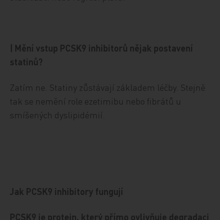
| Mění vstup PCSK9 inhibitorů nějak postavení
statinů?
Zatím ne. Statiny zůstávají základem léčby. Stejně
tak se nemění role ezetimibu nebo fibrátů u
smíšených dyslipidémií.
Jak PCSK9 inhibitory fungují
PCSK9 je protein, který přímo ovlivňuje degradaci