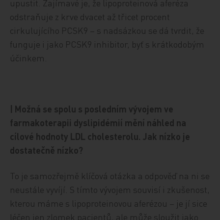
upustit. Zajímavé je, že lipoproteinová aferéza
odstraňuje z krve dvacet až třicet procent
cirkulujícího PCSK9 – s nadsázkou se dá tvrdit, že
funguje i jako PCSK9 inhibitor, byť s krátkodobým
účinkem.
| Možná se spolu s posledním vývojem ve
farmakoterapii dyslipidémií mění náhled na
cílové hodnoty LDL cholesterolu. Jak nízko je
dostatečně nízko?
To je samozřejmě klíčová otázka a odpověď na ni se
neustále vyvíjí. S tímto vývojem souvisí i zkušenost,
kterou máme s lipoproteinovou aferézou – je jí sice
léčen jen zlomek pacientů, ale může sloužit jako