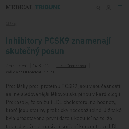
Přeskočit na obsah
Články
Inhibitory PCSK9 znamenají
skutečný posun
7 minut čtení
14. 8. 2015
Lucie Ondřichová
Vyšlo v titulu
Medical Tribune
Protilátky proti proteinu PCSK9 jsou v současnosti
asi nejsledovanější lékovou skupinou v kardiologii.
Prokázaly, že snižují LDL cholesterol na hodnoty,
které jsou statiny prakticky nedosažitelné. Již také
byla představena první data ukazující na to, že
takto dosažené masivní snížení koncentrace LDL