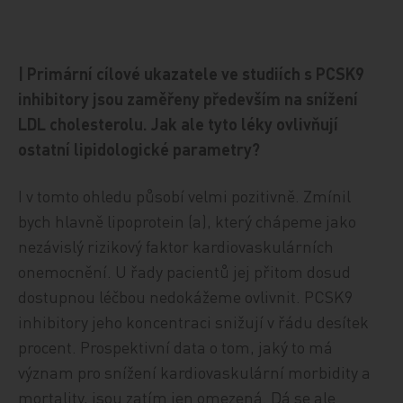
| Primární cílové ukazatele ve studiích s PCSK9
inhibitory jsou zaměřeny především na snížení
LDL cholesterolu. Jak ale tyto léky ovlivňují
ostatní lipidologické parametry?
I v tomto ohledu působí velmi pozitivně. Zmínil
bych hlavně lipoprotein (a), který chápeme jako
nezávislý rizikový faktor kardiovaskulárních
onemocnění. U řady pacientů jej přitom dosud
dostupnou léčbou nedokážeme ovlivnit. PCSK9
inhibitory jeho koncentraci snižují v řádu desítek
procent. Prospektivní data o tom, jaký to má
význam pro snížení kardiovaskulární morbidity a
mortality, jsou zatím jen omezená. Dá se ale