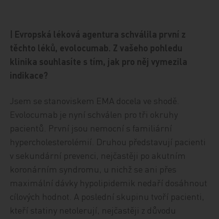
| Evropská léková agentura schválila první z
těchto léků, evolocumab. Z vašeho pohledu
klinika souhlasíte s tím, jak pro něj vymezila
indikace?
Jsem se stanoviskem EMA docela ve shodě.
Evolocumab je nyní schválen pro tři okruhy
pacientů. První jsou nemocní s familiární
hypercholesterolémií. Druhou představují pacienti
v sekundární prevenci, nejčastěji po akutním
koronárním syndromu, u nichž se ani přes
maximální dávky hypolipidemik nedaří dosáhnout
cílových hodnot. A poslední skupinu tvoří pacienti,
kteří statiny netolerují, nejčastěji z důvodu