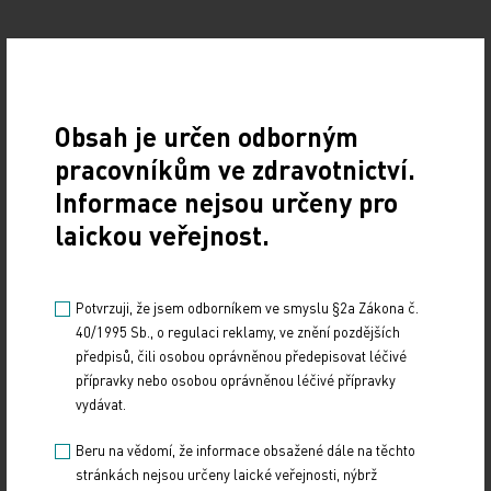
| Jak tito vaši pacienti dopadají z dlouhodobého
hlediska?
Obsah je určen odborným
pracovníkům ve zdravotnictví.
Můžeme říci, že v celé kohortě nemocných léčených
Informace nejsou určeny pro
v průběhu dvaceti let lipoproteinovou aferézou
laickou veřejnost.
nikdo nezemřel, všichni zůstávají v naší péči
kromě jedné pacientky, pro kterou spolu s
narůstajícím věkem začalo být dojíždění příliš
Potvrzuji, že jsem odborníkem ve smyslu §2a Zákona č.
náročné. Za těchto okolností samozřejmě vznikají
40/1995 Sb., o regulaci reklamy, ve znění pozdějších
velmi blízké vazby mezi nemocnými a personálem.
předpisů, čili osobou oprávněnou předepisovat léčivé
přípravky nebo osobou oprávněnou léčivé přípravky
Pacienti k nám přicházejí již třeba patnáctiletí.
vydávat.
Jednu mladou ženu s homozygotní formou
onemocnění jsme díky tomuto programu úspěšně
Beru na vědomí, že informace obsažené dále na těchto
stránkách nejsou určeny laické veřejnosti, nýbrž
provedli těhotenstvím. Narodil se jí chlapec, který s