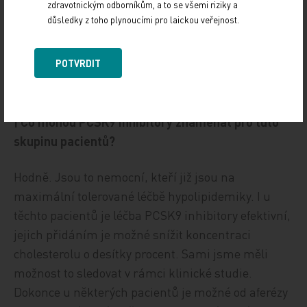
zdravotnickým odborníkům, a to se všemi riziky a
největší pravděpodobností bude heterozygot,
důsledky z toho plynoucími pro laickou veřejnost.
protože otec mutaci nemá. Jinak je to ale zdravé
dítě.
POTVRDIT
| Co mohou PCSK9 inhibitory znamenat pro tuto
skupinu pacientů?
Hodně. Jsou to nemocní, kteří již jsou na
maximální tolerované léčbě hypolipidemiky. I u
těchto pacientů je léčba PCSK9 inhibitory efektivní,
jejich přidáním je možné snížit koncentraci
cholesterolu o desítky procent. Sami jsme měli
možnost to sledovat v rámci klinické studie.
Dokonce u některých pacientů je možné od aferézy