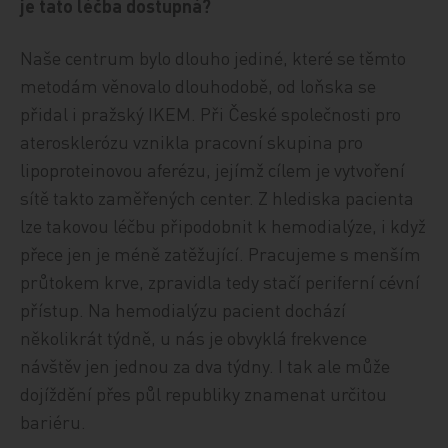
je tato léčba dostupná?
Naše centrum bylo dlouho jediné, které se těmto
metodám věnovalo dlouhodobě, od loňska se
přidal i pražský IKEM. Při České společnosti pro
aterosklerózu vznikla pracovní skupina pro
lipoproteinovou aferézu, jejímž cílem je vytvoření
sítě takto zaměřených center. Z hlediska pacienta
lze takovou léčbu připodobnit k hemodialýze, i když
přece jen je méně zatěžující. Pracujeme s menším
průtokem krve, zpravidla tedy stačí periferní cévní
přístup. Na hemodialýzu pacient dochází
několikrát týdně, u nás je obvyklá frekvence
návštěv jen jednou za dva týdny. I tak ale může
dojíždění přes půl republiky znamenat určitou
bariéru.