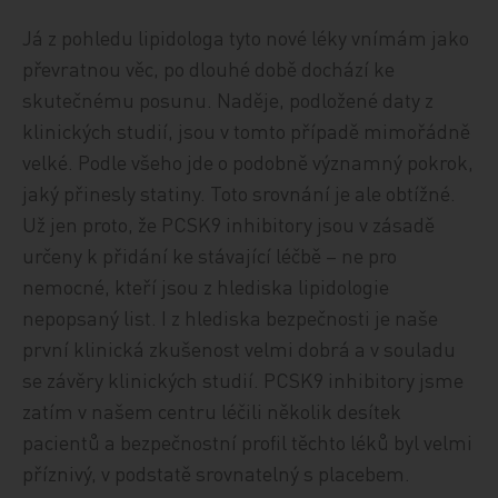
Já z pohledu lipidologa tyto nové léky vnímám jako
převratnou věc, po dlouhé době dochází ke
skutečnému posunu. Naděje, podložené daty z
klinických studií, jsou v tomto případě mimořádně
velké. Podle všeho jde o podobně významný pokrok,
jaký přinesly statiny. Toto srovnání je ale obtížné.
Už jen proto, že PCSK9 inhibitory jsou v zásadě
určeny k přidání ke stávající léčbě – ne pro
nemocné, kteří jsou z hlediska lipidologie
nepopsaný list. I z hlediska bezpečnosti je naše
první klinická zkušenost velmi dobrá a v souladu
se závěry klinických studií. PCSK9 inhibitory jsme
zatím v našem centru léčili několik desítek
pacientů a bezpečnostní profil těchto léků byl velmi
příznivý, v podstatě srovnatelný s placebem.