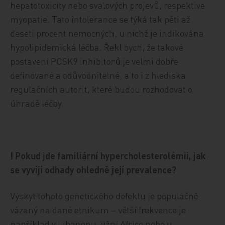
hepatotoxicity nebo svalových projevů, respektive
myopatie. Tato intolerance se týká tak pěti až
deseti procent nemocných, u nichž je indikována
hypolipidemická léčba. Řekl bych, že takové
postavení PCSK9 inhibitorů je velmi dobře
definované a odůvodnitelné, a to i z hlediska
regulačních autorit, které budou rozhodovat o
úhradě léčby.
| Pokud jde familiární hypercholesterolémii, jak
se vyvíjí odhady ohledně její prevalence?
Výskyt tohoto genetického defektu je populačně
vázaný na dané etnikum – větší frekvence je
například v Libanonu, jižní Africe nebo u