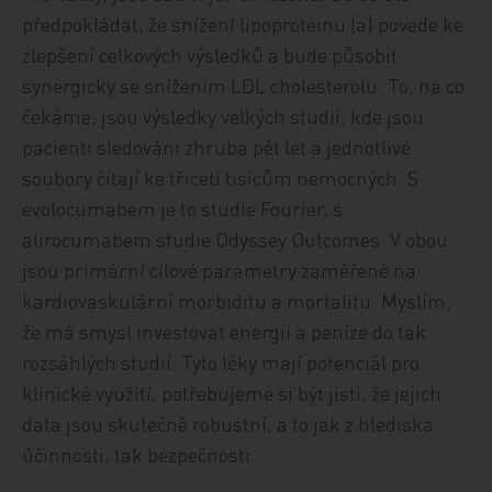
předpokládat, že snížení lipoproteinu (a) povede ke
zlepšení celkových výsledků a bude působit
synergicky se snížením LDL cholesterolu. To, na co
čekáme, jsou výsledky velkých studií, kde jsou
pacienti sledováni zhruba pět let a jednotlivé
soubory čítají ke třiceti tisícům nemocných. S
evolocumabem je to studie Fourier, s
alirocumabem studie Odyssey Outcomes. V obou
jsou primární cílové parametry zaměřené na
kardiovaskulární morbiditu a mortalitu. Myslím,
že má smysl investovat energii a peníze do tak
rozsáhlých studií. Tyto léky mají potenciál pro
klinické využití, potřebujeme si být jisti, že jejich
data jsou skutečně robustní, a to jak z hlediska
účinnosti, tak bezpečnosti.