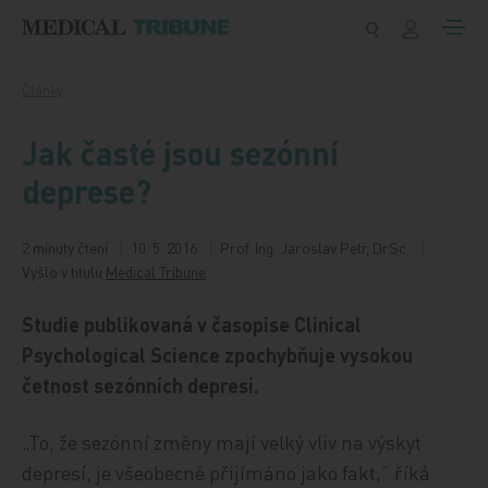
Přeskočit na obsah
Články
Jak časté jsou sezónní
deprese?
2 minuty čtení
10. 5. 2016
Prof. Ing. Jaroslav Petr, DrSc.
Vyšlo v titulu
Medical Tribune
Studie publikovaná v časopise Clinical
Psychological Science zpochybňuje vysokou
četnost sezónních depresí.
„To, že sezónní změny mají velký vliv na výskyt
depresí, je všeobecně přijímáno jako fakt,“ říká