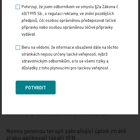
a to i díky velmi pestrému programu,…
Potvrzuji, že jsem odborníkem ve smyslu §2a Zákona č.
40/1995 Sb., o regulaci reklamy, ve znění pozdějších
Štěrba: Dynamicky se rozvíjející nádory
předpisů, čili osobou oprávněnou předepisovat léčivé
nemůžeme léčit podle rigidních protokolů
přípravky nebo osobou oprávněnou léčivé přípravky
vydávat.
10. 12. 2024
Beru na vědomí, že informace obsažené dále na těchto
Prof. MUDr. Jaroslavu Štěrbovi, Ph.D., přednostovi Kliniky
stránkách nejsou určeny laické veřejnosti, nýbrž
dětské onkologie LF MU a FN Brno a vedoucímu jedné
z výzkumných skupin Národního ústavu…
zdravotnickým odborníkům, a to se všemi riziky a
důsledky z toho plynoucími pro laickou veřejnost.
Přehnané uklízení ničí plíce stejně jako kouření
POTVRDIT
10. 12. 2024
Dalším rizikovým faktorem pro rozvoj plicních
onemocnění může být vedle kouření i dlouhodobá expozice
čisticím přípravkům, zejména ve formě sprejů.…
Novou genovou terapii zabraňující úplné ztrátě
zraku aplikovali lékaři VFN