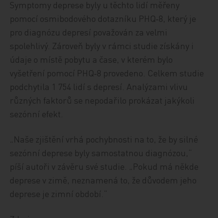
Symptomy deprese byly u těchto lidí měřeny
pomocí osmibodového dotazníku PHQ‑8, který je
pro diagnózu depresí považován za velmi
spolehlivý. Zároveň byly v rámci studie získány i
údaje o místě pobytu a čase, v kterém bylo
vyšetření pomocí PHQ‑8 provedeno. Celkem studie
podchytila 1 754 lidí s depresí. Analýzami vlivu
různých faktorů se nepodařilo prokázat jakýkoli
sezónní efekt.
„Naše zjištění vrhá pochybnosti na to, že by silné
sezónní deprese byly samostatnou diagnózou,“
píší autoři v závěru své studie. „Pokud má někde
deprese v zimě, neznamená to, že důvodem jeho
deprese je zimní období.“