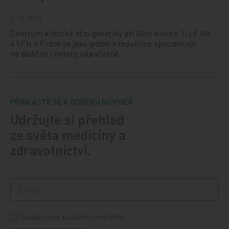
6. 12. 2024
Centrum klinické oční genetiky při Oční klinice 1. LF UK
a VFN v Praze se jako jediné v republice specializuje
na dědičné choroby oka včetně…
PŘIHLASTE SE K ODBĚRU NOVINEK.
Udržujte si přehled
ze světa medicíny a
zdravotnictví.
Souhlasím se zasíláním newsletteru