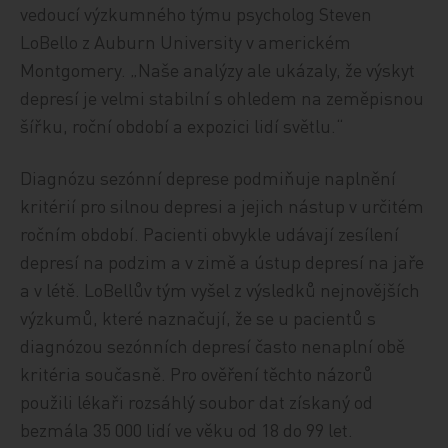
vedoucí výzkumného týmu psycholog Steven
LoBello z Auburn University v americkém
Montgomery. „Naše analýzy ale ukázaly, že výskyt
depresí je velmi stabilní s ohledem na zeměpisnou
šířku, roční období a expozici lidí světlu.“
Diagnózu sezónní deprese podmiňuje naplnění
kritérií pro silnou depresi a jejich nástup v určitém
ročním období. Pacienti obvykle udávají zesílení
depresí na podzim a v zimě a ústup depresí na jaře
a v létě. LoBellův tým vyšel z výsledků nejnovějších
výzkumů, které naznačují, že se u pacientů s
diagnózou sezónních depresí často nenaplní obě
kritéria současně. Pro ověření těchto názorů
použili lékaři rozsáhlý soubor dat získaný od
bezmála 35 000 lidí ve věku od 18 do 99 let.