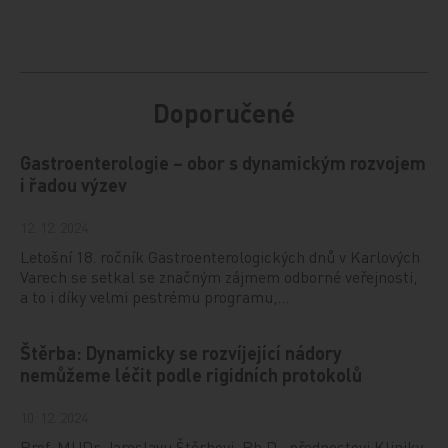
Doporučené
Gastroenterologie – obor s dynamickým rozvojem
i řadou výzev
12. 12. 2024
Letošní 18. ročník Gastroenterologických dnů v Karlových
Varech se setkal se značným zájmem odborné veřejnosti,
a to i díky velmi pestrému programu,…
Štěrba: Dynamicky se rozvíjející nádory
nemůžeme léčit podle rigidních protokolů
10. 12. 2024
Prof. MUDr. Jaroslavu Štěrbovi, Ph.D., přednostovi Kliniky