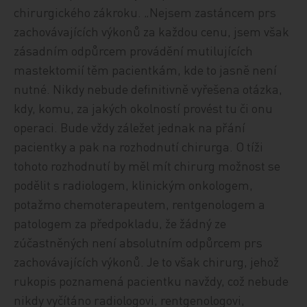
chirurgického zákroku. „Nejsem zastáncem prs
zachovávajících výkonů za každou cenu, jsem však
zásadním odpůrcem provádění mutilujících
mastektomií těm pacientkám, kde to jasně není
nutné. Nikdy nebude definitivně vyřešena otázka,
kdy, komu, za jakých okolností provést tu či onu
operaci. Bude vždy záležet jednak na přání
pacientky a pak na rozhodnutí chirurga. O tíži
tohoto rozhodnutí by měl mít chirurg možnost se
podělit s radiologem, klinickým onkologem,
potažmo chemoterapeutem, rentgenologem a
patologem za předpokladu, že žádný ze
zúčastněných není absolutním odpůrcem prs
zachovávajících výkonů. Je to však chirurg, jehož
rukopis poznamená pacientku navždy, což nebude
nikdy vyčítáno radiologovi, rentgenologovi,