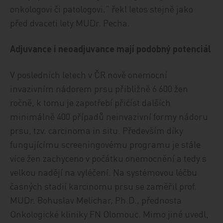
onkologovi či patologovi,“ řekl letos stejně jako
před dvaceti lety MUDr. Pecha.
Adjuvance i neoadjuvance mají podobný potenciál
V posledních letech v ČR nově onemocní
invazivním nádorem prsu přibližně 6 600 žen
ročně, k tomu je zapotřebí přičíst dalších
minimálně 400 případů neinvazivní formy nádoru
prsu, tzv. carcinoma in situ. Především díky
fungujícímu screeningovému programu je stále
více žen zachyceno v počátku onemocnění a tedy s
velkou nadějí na vyléčení. Na systémovou léčbu
časných stadií karcinomu prsu se zaměřil prof.
MUDr. Bohuslav Melichar, Ph.D., přednosta
Onkologické kliniky FN Olomouc. Mimo jiné uvedl,