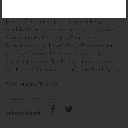
rozhodnutí. Spolehlivost molekulárněgenetické
analýzy specializovanými testy (OncotypeDX,
MammaPrint apod.) je ohrožena důsledky
neadekvátního zacházení s odebranou nádorovou
tkání naprosto stejně jako výše uvedené
imunohistochemické vyšetření. Alfou a omegou
pro získání validních informací z nádoru je
dodržení tzv. preanalytické fáze – tedy zejména
rychlé a optimální fixace tkáně,“ dodal prof. Ryška.
Zdroj: Medical Tribune
KONGRESY
IMPORT: TITULY
Sdílejte článek