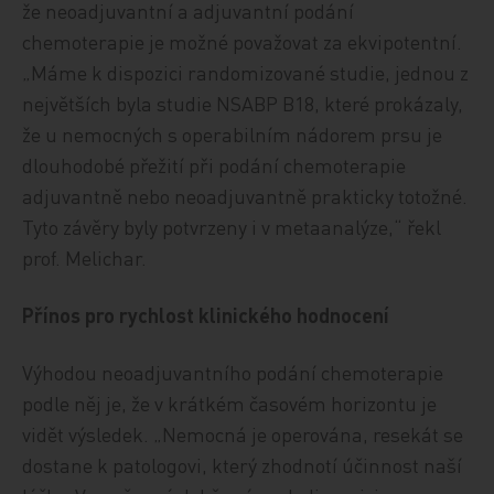
že neoadjuvantní a adjuvantní podání
chemoterapie je možné považovat za ekvipotentní.
„Máme k dispozici randomizované studie, jednou z
největších byla studie NSABP B18, které prokázaly,
že u nemocných s operabilním nádorem prsu je
dlouhodobé přežití při podání chemoterapie
adjuvantně nebo neoadjuvantně prakticky totožné.
Tyto závěry byly potvrzeny i v metaanalýze,“ řekl
prof. Melichar.
Přínos pro rychlost klinického hodnocení
Výhodou neoadjuvantního podání chemoterapie
podle něj je, že v krátkém časovém horizontu je
vidět výsledek. „Nemocná je operována, resekát se
dostane k patologovi, který zhodnotí účinnost naší