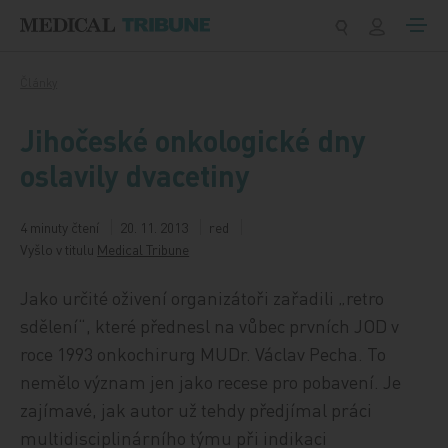
Přeskočit na obsah
Články
Jihočeské onkologické dny
oslavily dvacetiny
4 minuty čtení
20. 11. 2013
red
Vyšlo v titulu
Medical Tribune
Jako určité oživení organizátoři zařadili „retro
sdělení“, které přednesl na vůbec prvních JOD v
roce 1993 onkochirurg MUDr. Václav Pecha. To
nemělo význam jen jako recese pro pobavení. Je
zajímavé, jak autor už tehdy předjímal práci
multidisciplinárního týmu při indikaci