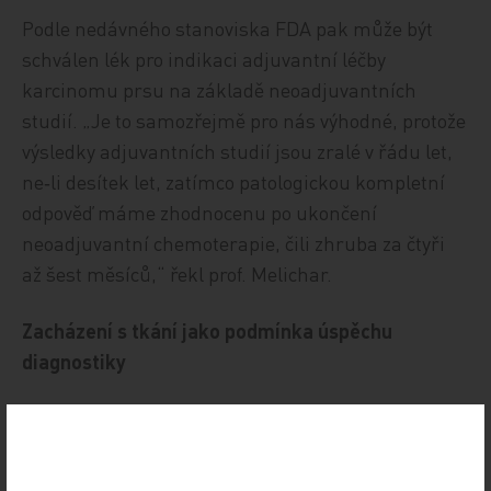
Podle nedávného stanoviska FDA pak může být
schválen lék pro indikaci adjuvantní léčby
karcinomu prsu na základě neoadjuvantních
studií. „Je to samozřejmě pro nás výhodné, protože
výsledky adjuvantních studií jsou zralé v řádu let,
ne‑li desítek let, zatímco patologickou kompletní
odpověď máme zhodnocenu po ukončení
neoadjuvantní chemoterapie, čili zhruba za čtyři
až šest měsíců,“ řekl prof. Melichar.
Zacházení s tkání jako podmínka úspěchu
diagnostiky
Hlavní trendy v molekulárněpatologické
diagnostice shrnul prof. MUDr. Aleš Ryška, Ph.D.,
přednosta Fingerlandova ústavu patologie LF UK a