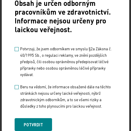
Obsah je určen odborným
FN Hradec Králové. V této oblasti dochází k
pracovníkům ve zdravotnictví.
nesmírně rychlému a skoro překotnému vývoji
Informace nejsou určeny pro
nových metod. Přes jejich nepochybný potenciál je
laickou veřejnost.
podle prof. Ryšky praktické využití těchto inovací
zatím omezené. „Supersofistikovanou a stále ještě
velmi nákladnou klasifikaci pomocí analýzy
Potvrzuji, že jsem odborníkem ve smyslu §2a Zákona č.
expresních profilů několika desítek genů lze v
40/1995 Sb., o regulaci reklamy, ve znění pozdějších
předpisů, čili osobou oprávněnou předepisovat léčivé
běžném životě velmi dobře nahradit
přípravky nebo osobou oprávněnou léčivé přípravky
imunohistochemickým vyšetřením několika málo
vydávat.
klinicky relevantních markerů – ER, PR, Ki67,
HER‑2/neu, p53. Výsledek tohoto vyšetření není
Beru na vědomí, že informace obsažené dále na těchto
stránkách nejsou určeny laické veřejnosti, nýbrž
ekvivalentní stanovení genového expresního
zdravotnickým odborníkům, a to se všemi riziky a
profilu, pokud je však imunohistochemie
důsledky z toho plynoucími pro laickou veřejnost.
provedena v dobře fungující laboratoři a z
reprezentativního vzorku tkáně, postačují získané
POTVRDIT
informace pro kvalifikované terapeutické