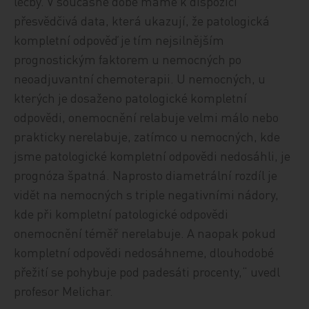
léčby. V současné době máme k dispozici
přesvědčivá data, která ukazují, že patologická
kompletní odpověď je tím nejsilnějším
prognostickým faktorem u nemocných po
neoadjuvantní chemoterapii. U nemocných, u
kterých je dosaženo patologické kompletní
odpovědi, onemocnění relabuje velmi málo nebo
prakticky nerelabuje, zatímco u nemocných, kde
jsme patologické kompletní odpovědi nedosáhli, je
prognóza špatná. Naprosto diametrální rozdíl je
vidět na nemocných s triple negativními nádory,
kde při kompletní patologické odpovědi
onemocnění téměř nerelabuje. A naopak pokud
kompletní odpovědi nedosáhneme, dlouhodobé
přežití se pohybuje pod padesáti procenty,“ uvedl
profesor Melichar.