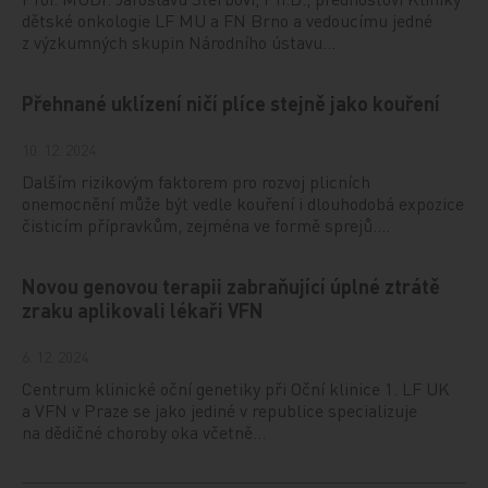
dětské onkologie LF MU a FN Brno a vedoucímu jedné
z výzkumných skupin Národního ústavu…
Přehnané uklízení ničí plíce stejně jako kouření
10. 12. 2024
Dalším rizikovým faktorem pro rozvoj plicních
onemocnění může být vedle kouření i dlouhodobá expozice
čisticím přípravkům, zejména ve formě sprejů.…
Novou genovou terapii zabraňující úplné ztrátě
zraku aplikovali lékaři VFN
6. 12. 2024
Centrum klinické oční genetiky při Oční klinice 1. LF UK
a VFN v Praze se jako jediné v republice specializuje
na dědičné choroby oka včetně…