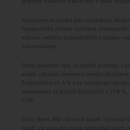
příprava trávicího traktu byly v obou skupi
Vyloučeny ze studie byly následující diag
nespecifická střevní zánětlivá onemocnění,
kolonu, velkého kolorektálního polypu ne
kolonoskopie.
Doba vyšetření byla za použití přístroje o 
avšak odhalení adenomů nebylo zhoršeno. M
Endocuffem 61,4 % a ve standardní skupin
detekovány za použití Endocuffu v 19,8 %, 
0,90).
Colin Rees, MD z britské South Tyneside Dis
uvedl, že výsledky zcela odpovídají jejic