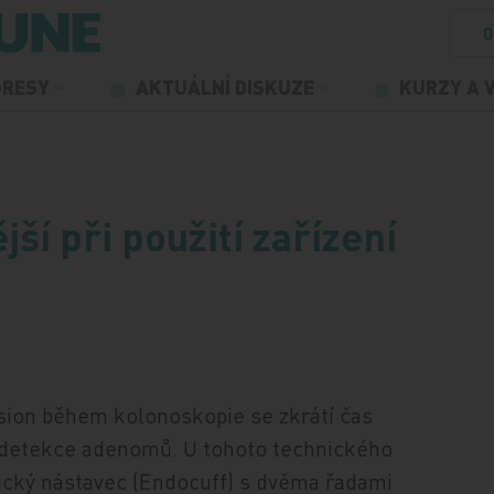
O
GRESY
AKTUÁLNÍ DISKUZE
KURZY A 
ší při použití zařízení
Vision během kolonoskopie se zkrátí čas
se detekce adenomů. U tohoto technického
rický nástavec (Endocuff) s dvěma řadami