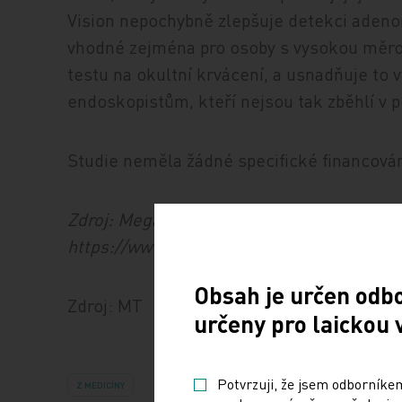
Vision nepochybně zlepšuje detekci adenom
vhodné zejména pro osoby s vysokou měrou
testu na okultní krvácení, a usnadňuje to 
endoskopistům, kteří nejsou tak zběhlí v p
Studie neměla žádné specifické financován
Zdroj: Megan Brooks pro Medscape Confe
https://www.medscape.com/viewarticle/
Obsah je určen odb
Zdroj: MT
určeny pro laickou 
Potvrzuji, že jsem odborníkem
Z MEDICÍNY