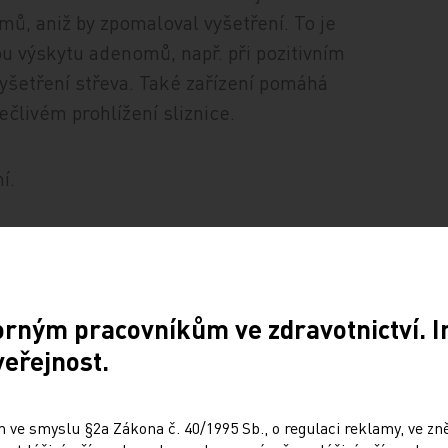
ů, aniž by zpomaloval vyšetření. To je
 výskytu adenomů, např. při pozitivním
vyšetření střeva. Také zařízení pomáhá
ečlivém prohlížení sliznice.
í.
rence News, dostupné na
903354#vp_1
orným pracovníkům ve zdravotnictví. 
veřejnost.
Sdílejte článek
 ve smyslu §2a Zákona č. 40/1995 Sb., o regulaci reklamy, ve zněn