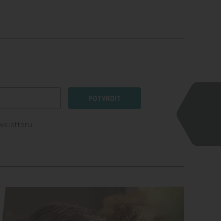
POTVRDIT
wsletteru