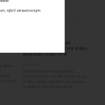
dávat.
osti, nýbrž zdravotnickým
plíce
Novou genovou terapii
zabraňující úplné ztrátě zraku
aplikovali lékaři VFN
6. 12. 2024
o rozvoj
t
Centrum klinické oční genetiky
pozice
při Oční klinice 1. LF UK a VFN v Praze
 ve formě
se jako jediné v republice specializuje
na dědičné choroby oka včetně…