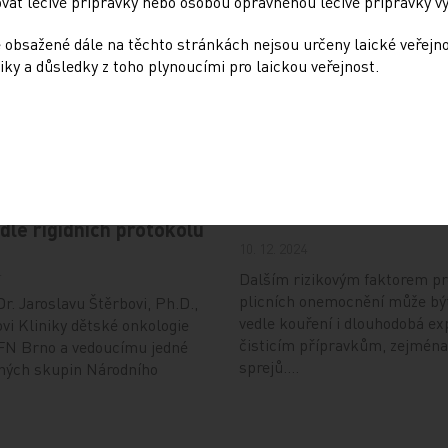
at léčivé přípravky nebo osobou oprávněnou léčivé přípravky vy
 obsažené dále na těchto stránkách nejsou určeny laické veřejn
iky a důsledky z toho plynoucími pro laickou veřejnost.
Doporučené
: Dynamicky se
Přehnané uklízení ničí 
ející nádory nemůžeme
stejně jako kouření
odle rigidních protokolů
10. 12. 2024
4
Dalším rizikovým faktorem pr
plicních onemocnění může bý
r. Jaroslavu Štěrbovi, Ph.D.,
vedle kouření i dlouhodobá ex
vi Kliniky dětské onkologie
čisticím přípravkům, zejména
FN Brno a vedoucímu jedné
sprejů.…
ných skupin Národního