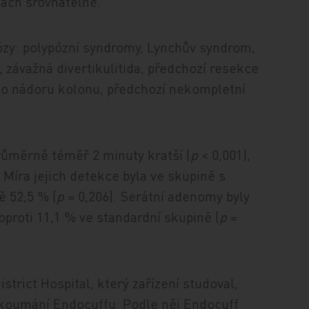
nách srovnatelné.
nózy: polypózní syndromy, Lynchův syndrom,
 závažná divertikulitida, předchozí resekce
bo nádoru kolonu, předchozí nekompletní
průměrně téměř 2 minuty kratší (
p
< 0,001),
íra jejich detekce byla ve skupině s
ě 52,5 % (
p
= 0,206). Serátní adenomy byly
oproti 11,1 % ve standardní skupině (
p
=
trict Hospital, který zařízení studoval,
h zkoumání Endocuffu. Podle něj Endocuff