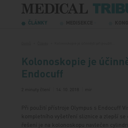
Přeskočit na obsah
ČLÁNKY
MEDISEKCE
KON
Domů
Články
Kolonoskopie je účinnější při použití…
Kolonoskopie je účinněj
Endocuff
2 minuty čtení
14. 10. 2018
mir
Při použití přístroje Olympus s Endocuff 
kompletního vyšetření sliznice a zlepší 
řešení je na kolonoskopu navlečen cylind