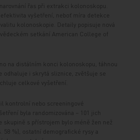
narovnání řas při extrakci kolonoskopu.
fektivita vyšetření, neboť míra detekce
alitu kolonoskopie. Detaily popisuje nová
m vědeckém setkání American College of
něno na distálním konci kolonoskopu, táhnou
e odhaluje i skrytá sliznice, zvětšuje se
chluje celkové vyšetření.
il kontrolní nebo screeningové
šetření byla randomizována – 101 jich
e skupině s přístrojem bylo méně žen než
. 58 %), ostatní demografické rysy a