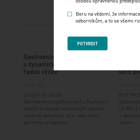
osobou oprávněnou předepisov
Beru na vědomí, že informace
odborníkům, a to se všemi riz
POTVRDIT
Gastroenterologie – obor
Štěrba
s dynamickým rozvojem i
rozvíj
řadou výzev
léčit p
12. 12. 2024
10. 12. 202
Letošní 18. ročník
Prof. MUD
Gastroenterologických dnů v Karlových
přednosto
Varech se setkal se značným zájmem
LF MU a 
odborné veřejnosti, a to i díky velmi
z výzkum
pestrému programu,…
ústavu…