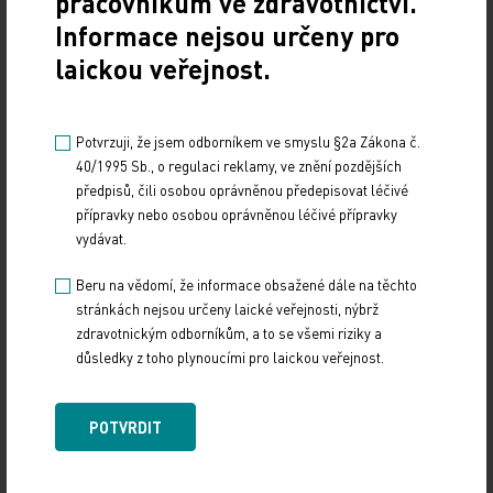
pracovníkům ve zdravotnictví.
Informace nejsou určeny pro
Doporučené
laickou veřejnost.
Gastroenterologie – obor s dynamickým rozvojem
i řadou výzev
Potvrzuji, že jsem odborníkem ve smyslu §2a Zákona č.
40/1995 Sb., o regulaci reklamy, ve znění pozdějších
12. 12. 2024
předpisů, čili osobou oprávněnou předepisovat léčivé
Letošní 18. ročník Gastroenterologických dnů v Karlových
přípravky nebo osobou oprávněnou léčivé přípravky
Varech se setkal se značným zájmem odborné veřejnosti,
vydávat.
a to i díky velmi pestrému programu,…
Beru na vědomí, že informace obsažené dále na těchto
Přehnané uklízení ničí plíce stejně jako kouření
stránkách nejsou určeny laické veřejnosti, nýbrž
zdravotnickým odborníkům, a to se všemi riziky a
10. 12. 2024
důsledky z toho plynoucími pro laickou veřejnost.
Dalším rizikovým faktorem pro rozvoj plicních
onemocnění může být vedle kouření i dlouhodobá expozice
čisticím přípravkům, zejména ve formě sprejů.…
POTVRDIT
Štěrba: Dynamicky se rozvíjející nádory