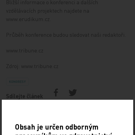
Bližší informace o konferenci a dalších
vzdělávacích projektech najdete na
www.erudikum.cz.
Průběh konference budou sledovat naši redaktoři.
www.tribune.cz
Zdroj: www.tribune.cz
KONGRESY
Sdílejte článek
Obsah je určen odborným