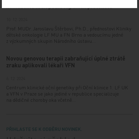
nemůžeme léčit podle rigidních protokolů
10. 12. 2024
Prof. MUDr. Jaroslavu Štěrbovi, Ph.D., přednostovi Kliniky
dětské onkologie LF MU a FN Brno a vedoucímu jedné
z výzkumných skupin Národního ústavu…
Novou genovou terapii zabraňující úplné ztrátě
zraku aplikovali lékaři VFN
6. 12. 2024
Centrum klinické oční genetiky při Oční klinice 1. LF UK
a VFN v Praze se jako jediné v republice specializuje
na dědičné choroby oka včetně…
PŘIHLASTE SE K ODBĚRU NOVINEK.