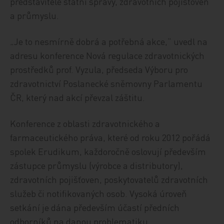
představitelé státní správy, zdravotních pojišťoven
a průmyslu.
„Je to nesmírně dobrá a potřebná akce,“ uvedl na
adresu konference Nová regulace zdravotnických
prostředků prof. Vyzula, předseda Výboru pro
zdravotnictví Poslanecké sněmovny Parlamentu
ČR, který nad akcí převzal záštitu.
Konference z oblasti zdravotnického a
farmaceutického práva, které od roku 2012 pořádá
spolek Erudikum, každoročně oslovují především
zástupce průmyslu (výrobce a distributory),
zdravotních pojišťoven, poskytovatelů zdravotních
služeb či notifikovaných osob. Vysoká úroveň
setkání je dána především účastí předních
odborníků na danou problematiku.