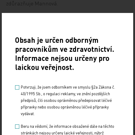
zdůrazňuje Mannová.
Jak tedy proti obezitě bojovat? Podle této studie má
každá osoba vlastní přirozenou váhu. My však
nenasloucháme našemu tělu a od toho, co je
Obsah je určen odborným
zdravé, se odchylujeme buďto k tomu, že jíme
pracovníkům ve zdravotnictví.
příliš mnoho, nebo zase příliš málo.
Informace nejsou určeny pro
laickou veřejnost.
ČTK/L'Express
Potvrzuji, že jsem odborníkem ve smyslu §2a Zákona č.
40/1995 Sb., o regulaci reklamy, ve znění pozdějších
předpisů, čili osobou oprávněnou předepisovat léčivé
přípravky nebo osobou oprávněnou léčivé přípravky
vydávat.
Beru na vědomí, že informace obsažené dále na těchto
stránkách nejsou určeny laické veřejnosti, nýbrž