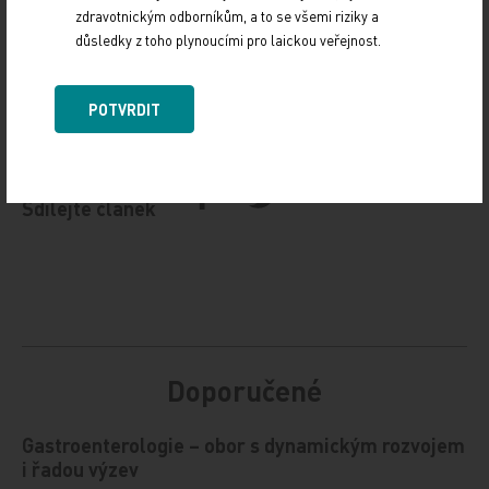
zdravotnickým odborníkům, a to se všemi riziky a
důsledky z toho plynoucími pro laickou veřejnost.
Zdroj: ČTK
POTVRDIT
Z MEDICÍNY
Sdílejte článek
Doporučené
Gastroenterologie – obor s dynamickým rozvojem
i řadou výzev