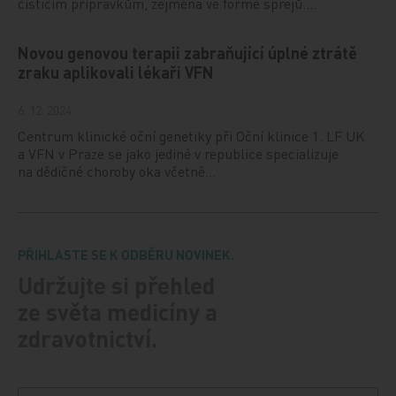
čisticím přípravkům, zejména ve formě sprejů.…
Novou genovou terapii zabraňující úplné ztrátě
zraku aplikovali lékaři VFN
6. 12. 2024
Centrum klinické oční genetiky při Oční klinice 1. LF UK
a VFN v Praze se jako jediné v republice specializuje
na dědičné choroby oka včetně…
PŘIHLASTE SE K ODBĚRU NOVINEK.
Udržujte si přehled
ze světa medicíny a
zdravotnictví.