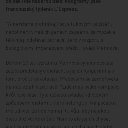
že pak lidé naberou další kilogramy, píše
francouzský týdeník L'Express.
"Američané prohrávají boj s tukovými polštáři,
neboť není v našich genech zapsáno, že mozek a
tělo mají odolávat potravě. Je to v rozporu s
biologickým imperativem přežít," uvádí Mannová.
Během 20 let výzkumu Mannová vyhodnocovala
zažité představy o dietách, o jejich fungování a o
tom, proč ztroskotávají. Především se zaměřovala
na náš vztah k potravě. "Lidé mají velké komplexy
kvůli své váze. Tyto úzkosti zvládají idiotským
způsobem: dietami, které nefungují. Na počátku
mě udivilo, že lidé nemají tu vůli, aby nějakou
dietu doživotně drželi. Není to ale jejich chyba,
jestliže přibývají na váze, ani chyba jejich slabé