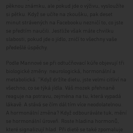
pěknou známku, ale pokud jde o výživu, vysloužíte
si pětku. Když se učíte na zkoušku, pak deset
minut strávených na Facebooku nezničí to, co jste
se předtím naučili. Jestliže však máte chvilku
slabosti, pokud jde o jídlo, zničí to všechny vaše
předešlé úspěchy.
Podle Mannové se při odtučňovací kúře objevují tři
biologické změny: neurologická, hormonální a
metabolická. "Když držíte dietu, jste velmi citliví na
všechno, co se týká jídla. Váš mozek přehnaně
reaguje na potravu, zejména na tu, která vypadá
lákavě. A stává se čím dál tím více neodolatelnou.
A hormonální změna? Když odbouráváte tuk, mění
se hormonální úroveň. Roste hladina hormonů,
které signalizují hlad. Při dietě se také zpomaluje