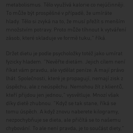
metabolismus. Tělo využívá kalorie co nejúčinněji.
To může být prospěšné v případě, že umíráte
hlady. Tělo si zvyká na to, že musí přežít s menším
množstvím potravy. Proto může tíhnout k vytváření
zásob, které skladuje ve formě tuku," říká.
Držet dietu je podle psycholožky totéž jako umírat
fyzicky hladem. "Nevěřte dietám. Jejich cílem není
říkat vám pravdu, ale vydělat peníze. A mají právo
lhát. Společnosti, které je propagují, nemají zisk z
úspěchu, ale z neúspěchu. Nemohou žít z klientů,
kteří přijdou jen jednou," vysvětluje. Mnozí však
díky dietě zhubnou. "Když se tak stane, říká se
tomu úspěch. A když znovu naberete kilogramy,
nezpochybňuje se dieta, ale přičítá se to našemu
chybování. To ale není pravda, je to součást diety,"