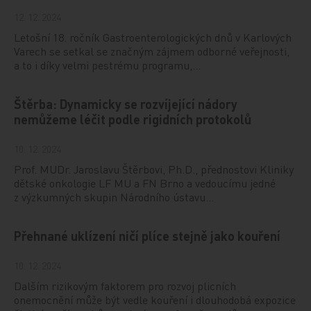
12. 12. 2024
Letošní 18. ročník Gastroenterologických dnů v Karlových
Varech se setkal se značným zájmem odborné veřejnosti,
a to i díky velmi pestrému programu,…
Štěrba: Dynamicky se rozvíjející nádory
nemůžeme léčit podle rigidních protokolů
10. 12. 2024
Prof. MUDr. Jaroslavu Štěrbovi, Ph.D., přednostovi Kliniky
dětské onkologie LF MU a FN Brno a vedoucímu jedné
z výzkumných skupin Národního ústavu…
Přehnané uklízení ničí plíce stejně jako kouření
10. 12. 2024
Dalším rizikovým faktorem pro rozvoj plicních
onemocnění může být vedle kouření i dlouhodobá expozice