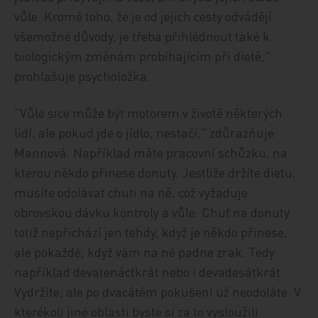
vůle. Kromě toho, že je od jejich cesty odvádějí
všemožné důvody, je třeba přihlédnout také k
biologickým změnám probíhajícím při dietě,"
prohlašuje psycholožka.
"Vůle sice může být motorem v životě některých
lidí, ale pokud jde o jídlo, nestačí," zdůrazňuje
Mannová. Například máte pracovní schůzku, na
kterou někdo přinese donuty. Jestliže držíte dietu,
musíte odolávat chuti na ně, což vyžaduje
obrovskou dávku kontroly a vůle. Chuť na donuty
totiž nepřichází jen tehdy, když je někdo přinese,
ale pokaždé, když vám na ně padne zrak. Tedy
například devatenáctkrát nebo i devadesátkrát.
Vydržíte, ale po dvacátém pokušení už neodoláte. V
kterékoli jiné oblasti byste si za to vysloužili