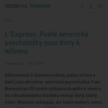
Přeskočit na obsah
Články
L'Express: Podle americké
psycholožky jsou diety k
ničemu
3 minuty čtení
20. 9. 2015
Atkinsonova či Dukanova dieta, paleo strava a
další jsou ohroženy: americká psycholožka Traci
Mannová po 20 letech výzkumu dospěla k závěru,
že z dlouhodobého hlediska nemají diety žádný
efekt. Nejenže nefungují, ale často vedou k tomu,