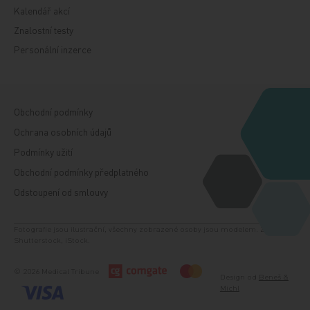
Kalendář akcí
Znalostní testy
Personální inzerce
Obchodní podmínky
Ochrana osobních údajů
Podmínky užití
Obchodní podmínky předplatného
Odstoupení od smlouvy
Fotografie jsou ilustrační, všechny zobrazené osoby jsou modelem. Zdroj:
Shutterstock, iStock.
© 2026 Medical Tribune
Design od
Beneš &
Michl