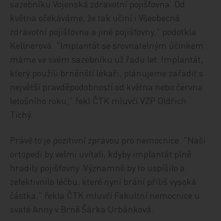
sazebníku Vojenská zdravotní pojišťovna. Od
května očekáváme, že tak učiní i Všeobecná
zdravotní pojišťovna a jiné pojišťovny," podotkla
Kellnerová. "Implantát se srovnatelným účinkem
máme ve svém sazebníku už řadu let. Implantát,
který použili brněnští lékaři, plánujeme zařadit s
největší pravděpodobností od května nebo června
letošního roku," řekl ČTK mluvčí VZP Oldřich
Tichý.
Právě to je pozitivní zprávou pro nemocnice. "Naši
ortopedi by velmi uvítali, kdyby implantát plně
hradily pojišťovny. Významně by to uspíšilo a
zefektivnilo léčbu, které nyní brání příliš vysoká
částka," řekla ČTK mluvčí Fakultní nemocnice u
svaté Anny v Brně Šárka Urbánková.