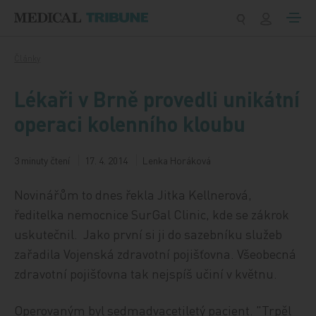
Přeskočit na obsah
Články
Lékaři v Brně provedli unikátní
operaci kolenního kloubu
3 minuty čtení
17. 4. 2014
Lenka Horáková
Novinářům to dnes řekla Jitka Kellnerová,
ředitelka nemocnice SurGal Clinic, kde se zákrok
uskutečnil. Jako první si ji do sazebníku služeb
zařadila Vojenská zdravotní pojišťovna. Všeobecná
zdravotní pojišťovna tak nejspíš učiní v květnu.
Operovaným byl sedmadvacetiletý pacient. "Trpěl