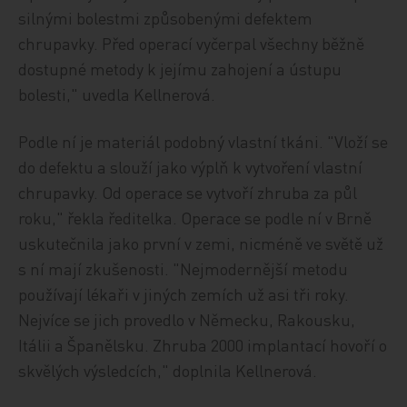
silnými bolestmi způsobenými defektem
chrupavky. Před operací vyčerpal všechny běžně
dostupné metody k jejímu zahojení a ústupu
bolesti," uvedla Kellnerová.
Podle ní je materiál podobný vlastní tkáni. "Vloží se
do defektu a slouží jako výplň k vytvoření vlastní
chrupavky. Od operace se vytvoří zhruba za půl
roku," řekla ředitelka. Operace se podle ní v Brně
uskutečnila jako první v zemi, nicméně ve světě už
s ní mají zkušenosti. "Nejmodernější metodu
používají lékaři v jiných zemích už asi tři roky.
Nejvíce se jich provedlo v Německu, Rakousku,
Itálii a Španělsku. Zhruba 2000 implantací hovoří o
skvělých výsledcích," doplnila Kellnerová.