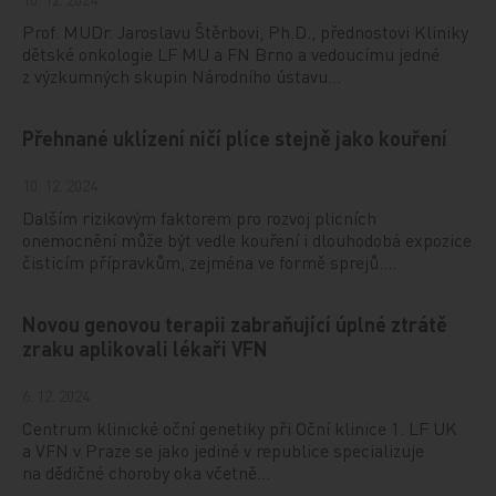
Prof. MUDr. Jaroslavu Štěrbovi, Ph.D., přednostovi Kliniky
dětské onkologie LF MU a FN Brno a vedoucímu jedné
z výzkumných skupin Národního ústavu…
Přehnané uklízení ničí plíce stejně jako kouření
10. 12. 2024
Dalším rizikovým faktorem pro rozvoj plicních
onemocnění může být vedle kouření i dlouhodobá expozice
čisticím přípravkům, zejména ve formě sprejů.…
Novou genovou terapii zabraňující úplné ztrátě
zraku aplikovali lékaři VFN
6. 12. 2024
Centrum klinické oční genetiky při Oční klinice 1. LF UK
a VFN v Praze se jako jediné v republice specializuje
na dědičné choroby oka včetně…