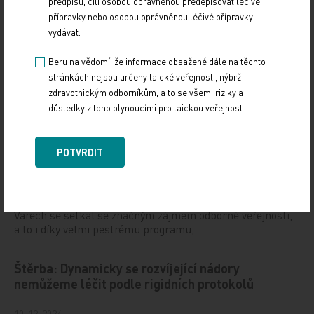
předpisů, čili osobou oprávněnou předepisovat léčivé
přípravky nebo osobou oprávněnou léčivé přípravky
vydávat.
Beru na vědomí, že informace obsažené dále na těchto
stránkách nejsou určeny laické veřejnosti, nýbrž
zdravotnickým odborníkům, a to se všemi riziky a
Doporučené
důsledky z toho plynoucími pro laickou veřejnost.
Gastroenterologie – obor s dynamickým rozvojem
i řadou výzev
POTVRDIT
12. 12. 2024
Letošní 18. ročník Gastroenterologických dnů v Karlových
Varech se setkal se značným zájmem odborné veřejnosti,
a to i díky velmi pestrému programu,…
Štěrba: Dynamicky se rozvíjející nádory
nemůžeme léčit podle rigidních protokolů
10. 12. 2024