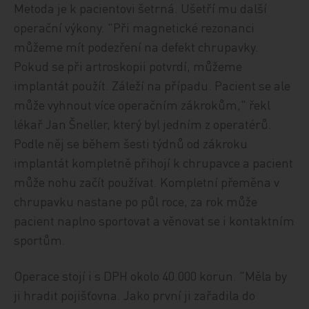
Metoda je k pacientovi šetrná. Ušetří mu další
operační výkony. "Při magnetické rezonanci
můžeme mít podezření na defekt chrupavky.
Pokud se při artroskopii potvrdí, můžeme
implantát použít. Záleží na případu. Pacient se ale
může vyhnout více operačním zákrokům," řekl
lékař Jan Šneller, který byl jedním z operatérů.
Podle něj se během šesti týdnů od zákroku
implantát kompletně přihojí k chrupavce a pacient
může nohu začít používat. Kompletní přeměna v
chrupavku nastane po půl roce, za rok může
pacient naplno sportovat a věnovat se i kontaktním
sportům.
Operace stojí i s DPH okolo 40.000 korun. "Měla by
ji hradit pojišťovna. Jako první ji zařadila do