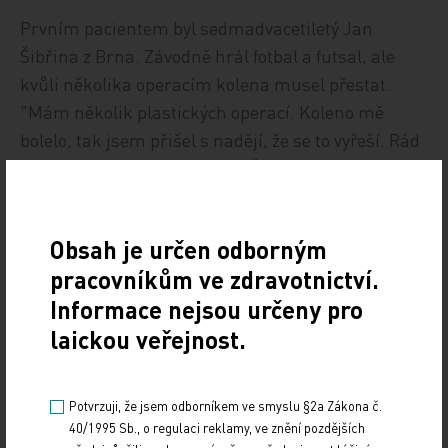
Prvním pacientem byl sedmadvacetiletý Jan
Šibřina z Brna. Závodně hrál fotbal a futsal, ale
kvůli několika operacím kolena musel přestat.
"Mám několik plastických operací. Koleno mě
bolelo, tak jsem přišel s nadějí, že se to vyřeší. Rád
bych znovu sportoval," dodal Šibřina.
Lenka Horáková
Obsah je určen odborným
ČTK
pracovníkům ve zdravotnictví.
Informace nejsou určeny pro
Zdroj: ČTK
laickou veřejnost.
Z MEDICÍNY
Potvrzuji, že jsem odborníkem ve smyslu §2a Zákona č.
Sdílejte článek
40/1995 Sb., o regulaci reklamy, ve znění pozdějších