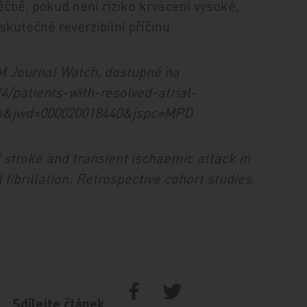
léčbě, pokud není riziko krvácení vysoké,
kutečně reverzibilní příčinu.
JM Journal Watch, dostupné na
4/patients-with-resolved-atrial-
euro&jwd=000020018440&jspc=MPD
of stroke and transient ischaemic attack in
 fibrillation: Retrospective cohort studies.
Sdílejte článek