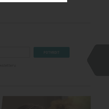
POTVRDIT
wsletteru