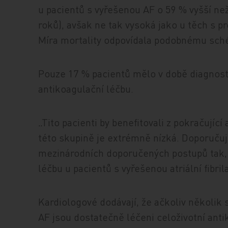
u pacientů s vyřešenou AF o 59 % vyšší než
roků), avšak ne tak vysoká jako u těch s pr
Míra mortality odpovídala podobnému sch
Pouze 17 % pacientů mělo v době diagnost
antikoagulační léčbu.
„Tito pacienti by benefitovali z pokračující
této skupině je extrémně nízká. Doporučuj
mezinárodních doporučených postupů tak, 
léčbu u pacientů s vyřešenou atriální fibrila
Kardiologové dodávají, že ačkoliv několik 
AF jsou dostatečně léčeni celoživotní antik