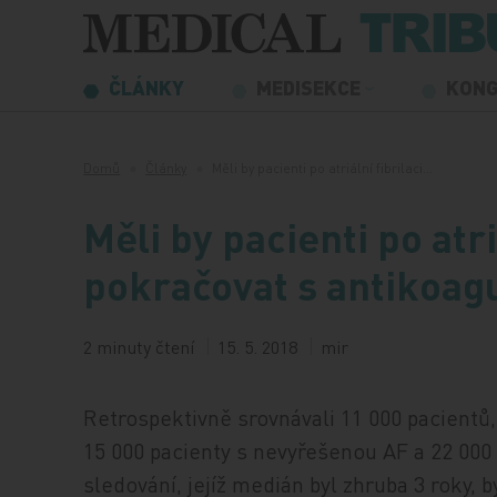
Přeskočit na obsah
ČLÁNKY
MEDISEKCE
KON
Domů
Články
Měli by pacienti po atriální fibrilaci…
Měli by pacienti po atri
pokračovat s antikoagu
2 minuty čtení
15. 5. 2018
mir
Retrospektivně srovnávali 11 000 pacientů,
15 000 pacienty s nevyřešenou AF a 22 0
sledování, jejíž medián byl zhruba 3 roky,