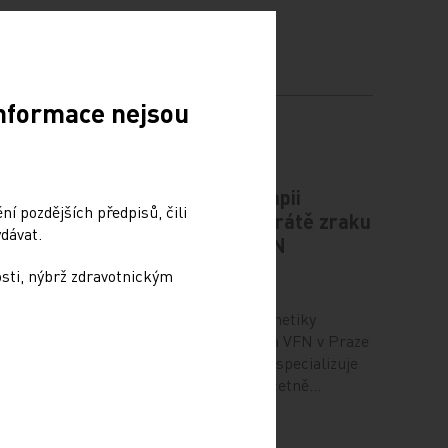
Informace nejsou
plíce
Novou genovou terapii
í pozdějších předpisů, čili
zabraňující úplné ztrátě zraku
dávat.
aplikovali lékaři VFN
osti, nýbrž zdravotnickým
6. 12. 2024
o rozvoj
t
Centrum klinické oční genetiky
pozice
při Oční klinice 1. LF UK a VFN v Praze
 ve formě
se jako jediné v republice specializuje
na dědičné choroby oka včetně…