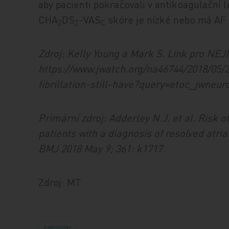
aby pacienti pokračovali v antikoagulační 
CHA
DS
-VAS
skóre je nízké nebo má AF s
2
2
C
Zdroj: Kelly Young a Mark S. Link pro NE
https://www.jwatch.org/na46744/2018/05/2
fibrillation-still-have?query=etoc_jwn
Primární zdroj: Adderley N.J. et al. Risk 
patients with a diagnosis of resolved atrial
BMJ 2018 May 9; 361: k1717.
Zdroj: MT
Z MEDICÍNY