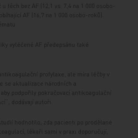
 u těch bez AF (12,1 vs. 7,4 na 1 000 osobo-
obíhající AF (16,7 na 1 000 osobo-roků).
ématu.
iky vyléčené AF předepsánu také
 antikoagulační profylaxe, ale míra léčby v
e se aktualizace národních a
aby podpořily pokračovací antikoagulační
cí“, dodávají autoři.
studií hodnotilo, zda pacienti po prodělané
oagulací, lékaři sami v praxi doporučují,