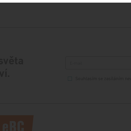
 světa
ví.
Souhlasím se zasíláním ne