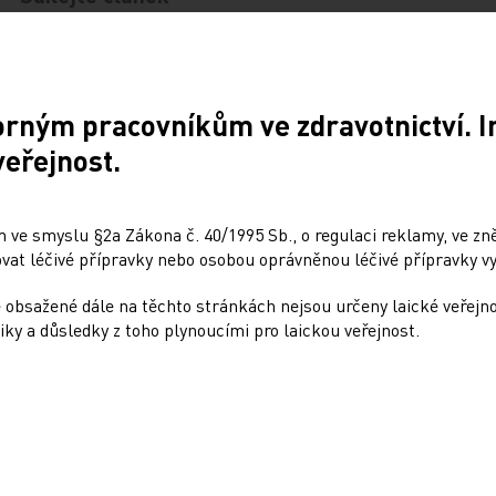
orným pracovníkům ve zdravotnictví. 
Doporučené
veřejnost.
: Dynamicky se
Přehnané uklízení ničí 
 ve smyslu §2a Zákona č. 40/1995 Sb., o regulaci reklamy, ve zněn
ející nádory nemůžeme
stejně jako kouření
at léčivé přípravky nebo osobou oprávněnou léčivé přípravky vy
odle rigidních protokolů
10. 12. 2024
 obsažené dále na těchto stránkách nejsou určeny laické veřejn
4
Dalším rizikovým faktorem pr
iky a důsledky z toho plynoucími pro laickou veřejnost.
plicních onemocnění může bý
r. Jaroslavu Štěrbovi, Ph.D.,
vedle kouření i dlouhodobá ex
vi Kliniky dětské onkologie
čisticím přípravkům, zejména
FN Brno a vedoucímu jedné
sprejů.…
ných skupin Národního