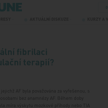
O
GRESY
AKTUÁLNÍ DISKUZE
KURZY A 
ální fibrilaci
lační terapií?
 jejichž AF byla považována za vyřešenou, s
00 osobami bez anamnézy AF. Během doby
 byla míra výskytu mozkové příhody nebo TIA