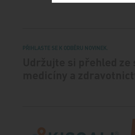
PŘIHLASTE SE K ODBĚRU NOVINEK.
Udržujte si přehled ze
medicíny a zdravotnict