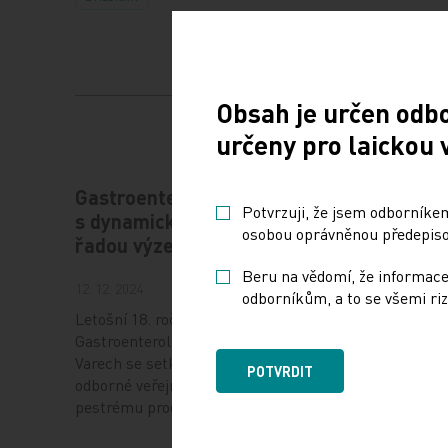
Obsah je určen odb
určeny pro laickou 
Gastroenterologie – obor
Štěrba
Potvrzuji, že jsem odborníkem
s dynamickým rozvojem i
rozvíj
osobou oprávněnou předepisov
řadou výzev
léčit p
Beru na vědomí, že informace
12. 12. 2024
10. 12. 202
odborníkům, a to se všemi riz
Letošní 18. ročník
Prof. MUD
Gastroenterologických dnů v Karlových
přednosto
Varech se setkal se značným zájmem
LF MU a 
POTVRDIT
odborné veřejnosti, a to i díky velmi
z výzkum
pestrému programu,…
ústavu…