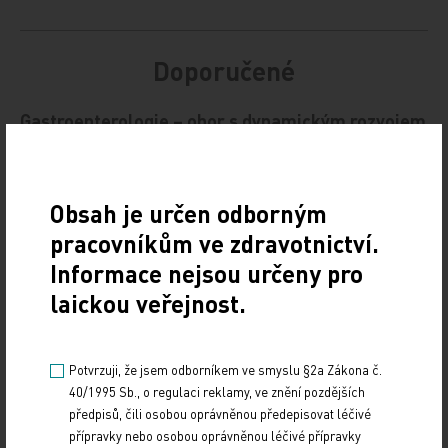
Doporučené
Gastroenterologie – obor s dynamickým rozvojem
i řadou výzev
12. 12. 2024
Obsah je určen odborným
Letošní 18. ročník Gastroenterologických dnů v Karlových
Varech se setkal se značným zájmem odborné veřejnosti,
pracovníkům ve zdravotnictví.
a to i díky velmi pestrému programu,…
Informace nejsou určeny pro
laickou veřejnost.
Štěrba: Dynamicky se rozvíjející nádory
nemůžeme léčit podle rigidních protokolů
Potvrzuji, že jsem odborníkem ve smyslu §2a Zákona č.
10. 12. 2024
40/1995 Sb., o regulaci reklamy, ve znění pozdějších
Prof. MUDr. Jaroslavu Štěrbovi, Ph.D., přednostovi Kliniky
předpisů, čili osobou oprávněnou předepisovat léčivé
dětské onkologie LF MU a FN Brno a vedoucímu jedné
přípravky nebo osobou oprávněnou léčivé přípravky
z výzkumných skupin Národního ústavu…