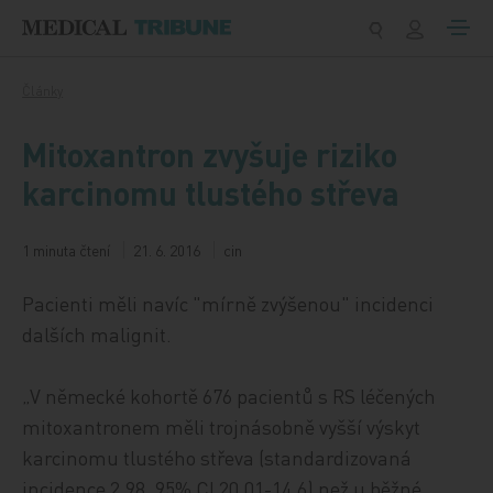
Přeskočit na obsah
Články
Mitoxantron zvyšuje riziko
karcinomu tlustého střeva
1 minuta čtení
21. 6. 2016
cin
Pacienti měli navíc "mírně zvýšenou" incidenci
dalších malignit.
„V německé kohortě 676 pacientů s RS léčených
mitoxantronem měli trojnásobně vyšší výskyt
karcinomu tlustého střeva (standardizovaná
incidence 2,98, 95% CI 20,01-14,6) než u běžné