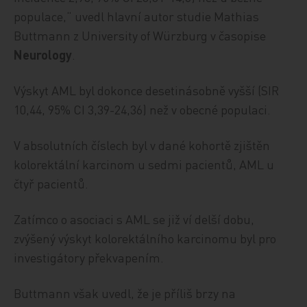
populace,“ uvedl hlavní autor studie Mathias
Buttmann z University of Würzburg v časopise
Neurology
.
Výskyt AML byl dokonce desetinásobně vyšší (SIR
10,44, 95% CI 3,39-24,36) než v obecné populaci.
V absolutních číslech byl v dané kohortě zjištěn
kolorektální karcinom u sedmi pacientů, AML u
čtyř pacientů.
Zatímco o asociaci s AML se již ví delší dobu,
zvýšený výskyt kolorektálního karcinomu byl pro
investigátory překvapením.
Buttmann však uvedl, že je příliš brzy na