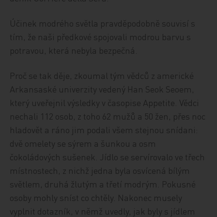
Účinek modrého světla pravděpodobně souvisí s
tím, že naši předkové spojovali modrou barvu s
potravou, která nebyla bezpečná.
Proč se tak děje, zkoumal tým vědců z americké
Arkansaské univerzity vedený Han Seok Seoem,
který uveřejnil výsledky v časopise Appetite. Vědci
nechali 112 osob, z toho 62 mužů a 50 žen, přes noc
hladovět a ráno jim podali všem stejnou snídani:
dvě omelety se sýrem a šunkou a osm
čokoládových sušenek. Jídlo se servírovalo ve třech
místnostech, z nichž jedna byla osvícená bílým
světlem, druhá žlutým a třetí modrým. Pokusné
osoby mohly sníst co chtěly. Nakonec musely
vyplnit dotazník, v němž uvedly, jak byly s jídlem