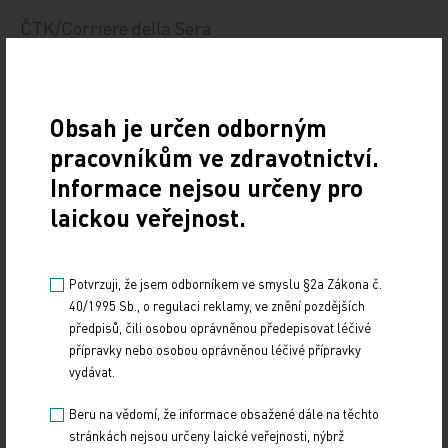
ČTK/Corriere della Sera
Zdroj: ČTK/Corriere della Sera
Obsah je určen odborným
Z MEDICÍNY
pracovníkům ve zdravotnictví.
Sdílejte článek
Informace nejsou určeny pro
laickou veřejnost.
Potvrzuji, že jsem odborníkem ve smyslu §2a Zákona č.
40/1995 Sb., o regulaci reklamy, ve znění pozdějších
předpisů, čili osobou oprávněnou předepisovat léčivé
Doporučené
přípravky nebo osobou oprávněnou léčivé přípravky
vydávat.
Gastroenterologie – obor s dynamickým rozvojem
Beru na vědomí, že informace obsažené dále na těchto
i řadou výzev
stránkách nejsou určeny laické veřejnosti, nýbrž