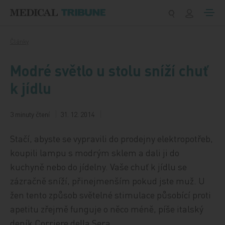
Přeskočit na obsah
Články
Modré světlo u stolu sníží chuť
k jídlu
3 minuty čtení
31. 12. 2014
Stačí, abyste se vypravili do prodejny elektropotřeb,
koupili lampu s modrým sklem a dali ji do
kuchyně nebo do jídelny. Vaše chuť k jídlu se
zázračně sníží, přinejmenším pokud jste muž. U
žen tento způsob světelné stimulace působící proti
apetitu zřejmě funguje o něco méně, píše italský
deník Corriere della Sera.