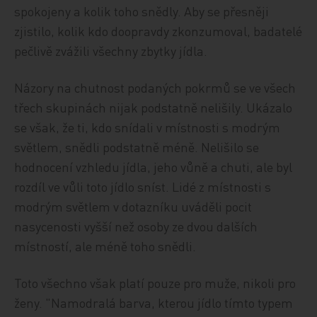
spokojeny a kolik toho snědly. Aby se přesněji
zjistilo, kolik kdo doopravdy zkonzumoval, badatelé
pečlivě zvážili všechny zbytky jídla.
Názory na chutnost podaných pokrmů se ve všech
třech skupinách nijak podstatně nelišily. Ukázalo
se však, že ti, kdo snídali v místnosti s modrým
světlem, snědli podstatně méně. Nelišilo se
hodnocení vzhledu jídla, jeho vůně a chuti, ale byl
rozdíl ve vůli toto jídlo sníst. Lidé z místnosti s
modrým světlem v dotazníku uváděli pocit
nasycenosti vyšší než osoby ze dvou dalších
místností, ale méně toho snědli.
Toto všechno však platí pouze pro muže, nikoli pro
ženy. "Namodralá barva, kterou jídlo tímto typem