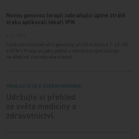
Novou genovou terapii zabraňující úplné ztrátě
zraku aplikovali lékaři VFN
6. 12. 2024
Centrum klinické oční genetiky při Oční klinice 1. LF UK
a VFN v Praze se jako jediné v republice specializuje
na dědičné choroby oka včetně…
PŘIHLASTE SE K ODBĚRU NOVINEK.
Udržujte si přehled
ze světa medicíny a
zdravotnictví.