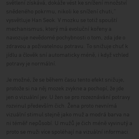
světlení získává, dokáže vést ke snížení množství
snědeného pokrmu, nikoli ke snížení chuti,"
vysvětluje Han Seok. V mozku se totiž spouští
mechanismus, který má evoluční kořeny a
navozuje nevědomé pochybnosti o tom, zda jde o
zdravou a poživatelnou potravu. To snižuje chuť k
jídlu a člověk sní automaticky méně, i když vzhled
potravy je normální.
Je možné, že se během času tento efekt snižuje,
protože si na něj mozek zvykne a pochopí, že jde
jen o vizuální jev. U žen se pro rozeznávání potravy
rozvinul především čich. Žena proto nevnímá
vizuální stimul stejně jako muž a modrá barva na
ni téměř nepůsobí. U mužů je čich méně vyvinutý a
proto se muži více spoléhají na vizuální informaci.