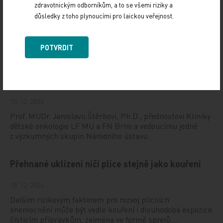
zdravotnickým odborníkům, a to se všemi riziky a
12. 12. 2024
důsledky z toho plynoucími pro laickou veřejnost.
Letošní 18. ročník Gastroenterologických dnů v Karlových
Varech se setkal se značným zájmem odborné veřejnosti,
a to i díky velmi pestrému programu,…
POTVRDIT
Štěrba: Dynamicky se rozvíjející nádory
nemůžeme léčit podle rigidních protokolů
10. 12. 2024
Prof. MUDr. Jaroslavu Štěrbovi, Ph.D., přednostovi Kliniky
dětské onkologie LF MU a FN Brno a vedoucímu jedné
z výzkumných skupin Národního ústavu…
Přehnané uklízení ničí plíce stejně jako kouření
10. 12. 2024
Dalším rizikovým faktorem pro rozvoj plicních
onemocnění může být vedle kouření i dlouhodobá expozice
čisticím přípravkům, zejména ve formě sprejů.…