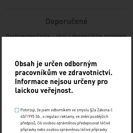
Doporučené
Gastroenterologie – obor s dynamickým rozvojem
i řadou výzev
12. 12. 2024
Obsah je určen odborným
Letošní 18. ročník Gastroenterologických dnů v Karlových
Varech se setkal se značným zájmem odborné veřejnosti,
pracovníkům ve zdravotnictví.
a to i díky velmi pestrému programu,…
Informace nejsou určeny pro
laickou veřejnost.
Štěrba: Dynamicky se rozvíjející nádory
nemůžeme léčit podle rigidních protokolů
Potvrzuji, že jsem odborníkem ve smyslu §2a Zákona č.
10. 12. 2024
40/1995 Sb., o regulaci reklamy, ve znění pozdějších
Prof. MUDr. Jaroslavu Štěrbovi, Ph.D., přednostovi Kliniky
předpisů, čili osobou oprávněnou předepisovat léčivé
dětské onkologie LF MU a FN Brno a vedoucímu jedné
přípravky nebo osobou oprávněnou léčivé přípravky
z výzkumných skupin Národního ústavu…