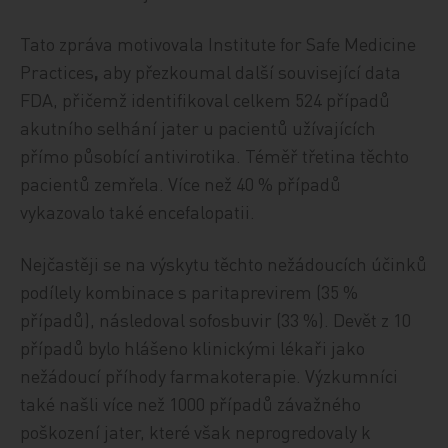
Tato zpráva
motivovala
Institute for Safe Medicine
Practices
,
aby přezkoumal další související data
FDA, přičemž identifikoval celkem 524 případů
akutního selhání jater u pacientů užívajících
přímo působící antivirotika. Téměř třetina těchto
pacientů zemřela. Více než 40 % případů
vykazovalo také encefalopatii.
Nejčastěji se na výskytu těchto nežádoucích účinků
podílely kombinace s paritaprevirem (35 %
případů), následoval sofosbuvir (33 %). Devět z 10
případů bylo hlášeno klinickými lékaři jako
nežádoucí příhody farmakoterapie. Výzkumníci
také našli více než 1000 případů závažného
poškození jater, které však neprogredovaly k