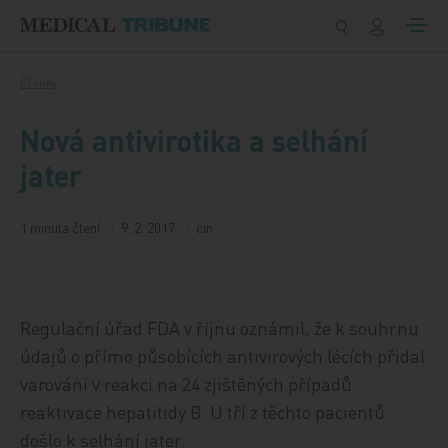
Přeskočit na obsah
Články
Nová antivirotika a selhání
jater
1 minuta čtení
9. 2. 2017
cin
Regulační úřad FDA v říjnu oznámil, že k souhrnu
údajů o přímo působících antivirových lécích přidal
varování v reakci na 24 zjištěných případů
reaktivace hepatitidy B. U tří z těchto pacientů
došlo k selhání jater.