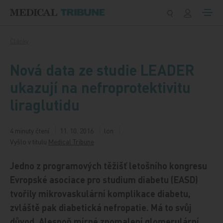
Přeskočit na obsah
Články
Nová data ze studie LEADER
ukazují na nefroprotektivitu
liraglutidu
4 minuty čtení
11. 10. 2016
lon
Vyšlo v titulu
Medical Tribune
Jedno z programových těžišť letošního kongresu
Evropské asociace pro studium diabetu (EASD)
tvořily mikrovaskulární komplikace diabetu,
zvláště pak diabetická nefropatie. Má to svůj
důvod. Alespoň mírné zpomalení glomerulární