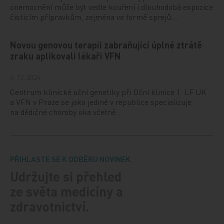
onemocnění může být vedle kouření i dlouhodobá expozice
čisticím přípravkům, zejména ve formě sprejů.…
Novou genovou terapii zabraňující úplné ztrátě
zraku aplikovali lékaři VFN
6. 12. 2024
Centrum klinické oční genetiky při Oční klinice 1. LF UK
a VFN v Praze se jako jediné v republice specializuje
na dědičné choroby oka včetně…
PŘIHLASTE SE K ODBĚRU NOVINEK.
Udržujte si přehled
ze světa medicíny a
zdravotnictví.