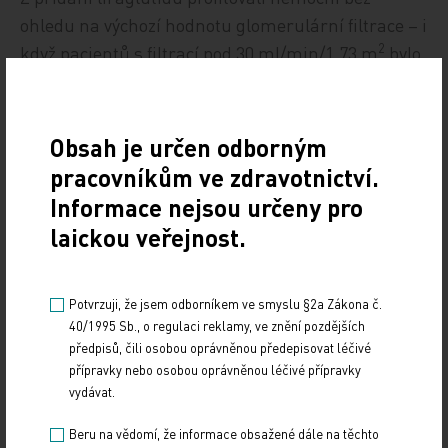
ohledu na výchozí hodnotu glomerulární filtrace – i
2
když pacientů s filtrací pod 30 ml/min/1,73 m
bylo
jen velmi málo.
„Tyto výsledky jsou z pohledu kliniků relevantní a
Obsah je určen odborným
ukazují, že liraglutid může mít potenciál snížit
pracovníkům ve zdravotnictví.
riziko postižení ledvin u dospělých diabetiků 2.
Informace nejsou určeny pro
typu ve vysokém kardiovaskulárním riziku.
laickou veřejnost.
Nefropatie přitom patří mezi nejčastější
komplikace diabetu, postihuje až 40 procent
diabetiků 2. typu. Pokud se první známky
Potvrzuji, že jsem odborníkem ve smyslu §2a Zákona č.
renálního postižení objeví, rychle progredují, u
40/1995 Sb., o regulaci reklamy, ve znění pozdějších
předpisů, čili osobou oprávněnou předepisovat léčivé
takového pacienta ročně ztrácíme pět až deset
přípravky nebo osobou oprávněnou léčivé přípravky
procent funkce ledvin,“ shrnul prof. Mann.
vydávat.
Další takto zaměřená data budou zveřejněna ještě
Beru na vědomí, že informace obsažené dále na těchto