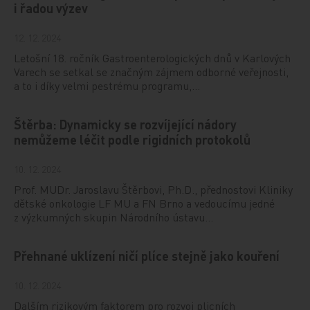
i řadou výzev
12. 12. 2024
Letošní 18. ročník Gastroenterologických dnů v Karlových
Varech se setkal se značným zájmem odborné veřejnosti,
a to i díky velmi pestrému programu,…
Štěrba: Dynamicky se rozvíjející nádory
nemůžeme léčit podle rigidních protokolů
10. 12. 2024
Prof. MUDr. Jaroslavu Štěrbovi, Ph.D., přednostovi Kliniky
dětské onkologie LF MU a FN Brno a vedoucímu jedné
z výzkumných skupin Národního ústavu…
Přehnané uklízení ničí plíce stejně jako kouření
10. 12. 2024
Dalším rizikovým faktorem pro rozvoj plicních