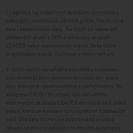
Liragludid byl superiorní ve snížení úmrtnosti z
celkových i kardiovaskulárních příčin. Povzbudivá
byla i bezpečnostní data. Na rozdíl od některých
podobných studií s DPP‑4 inhibitory ve studii
LEADER nebyl zaznamenán signál, že by léčba
liraglutidem mohla zhoršovat srdeční selhání.
V rámci tohoto rozsáhlého klinického hodnocení
bylo shromážděno obrovské množství dat, která
jsou postupně vyhodnocována a zveřejňována. Na
kongresu EASD v Mnichově byla aktuálním
informacím ze studie LEADER věnována celá jedna
sekce, která se konala v tom největším z jednacích
sálů. Zde byla mimo jiné publikována analýza
týkající se vlivu liraglutidu na renální parametry.