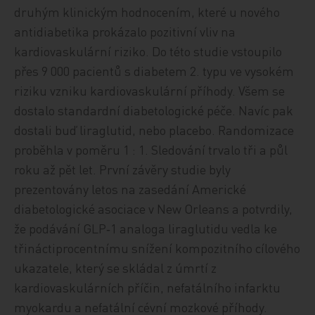
druhým klinickým hodnocením, které u nového
antidiabetika prokázalo pozitivní vliv na
kardiovaskulární riziko. Do této studie vstoupilo
přes 9 000 pacientů s diabetem 2. typu ve vysokém
riziku vzniku kardiovaskulární příhody. Všem se
dostalo standardní diabetologické péče. Navíc pak
dostali buď liraglutid, nebo placebo. Randomizace
proběhla v poměru 1 : 1. Sledování trvalo tři a půl
roku až pět let. První závěry studie byly
prezentovány letos na zasedání Americké
diabetologické asociace v New Orleans a potvrdily,
že podávání GLP‑1 analoga liraglutidu vedla ke
třináctiprocentnímu snížení kompozitního cílového
ukazatele, který se skládal z úmrtí z
kardiovaskulárních příčin, nefatálního infarktu
myokardu a nefatální cévní mozkové příhody.