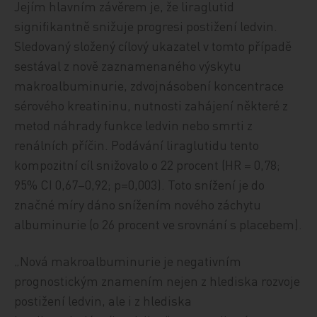
Jejím hlavním závěrem je, že liraglutid
signifikantně snižuje progresi postižení ledvin.
Sledovaný složený cílový ukazatel v tomto případě
sestával z nově zaznamenaného výskytu
makroalbuminurie, zdvojnásobení koncentrace
sérového kreatininu, nutnosti zahájení některé z
metod náhrady funkce ledvin nebo smrti z
renálních příčin. Podávání liraglutidu tento
kompozitní cíl snižovalo o 22 procent (HR = 0,78;
95% CI 0,67–0,92; p=0,003). Toto snížení je do
značné míry dáno snížením nového záchytu
albuminurie (o 26 procent ve srovnání s placebem).
„Nová makroalbuminurie je negativním
prognostickým znamením nejen z hlediska rozvoje
postižení ledvin, ale i z hlediska