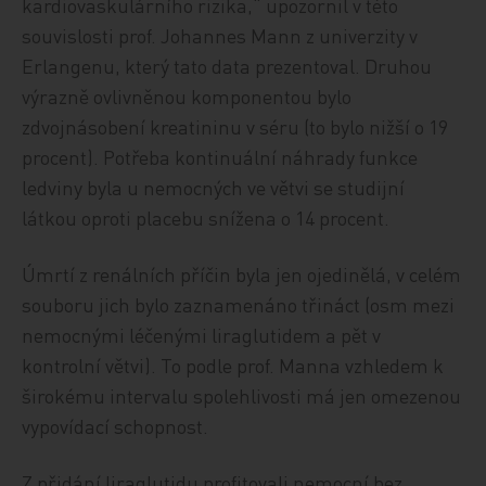
kardiovaskulárního rizika,“ upozornil v této
souvislosti prof. Johannes Mann z univerzity v
Erlangenu, který tato data prezentoval. Druhou
výrazně ovlivněnou komponentou bylo
zdvojnásobení kreatininu v séru (to bylo nižší o 19
procent). Potřeba kontinuální náhrady funkce
ledviny byla u nemocných ve větvi se studijní
látkou oproti placebu snížena o 14 procent.
Úmrtí z renálních příčin byla jen ojedinělá, v celém
souboru jich bylo zaznamenáno třináct (osm mezi
nemocnými léčenými liraglutidem a pět v
kontrolní větvi). To podle prof. Manna vzhledem k
širokému intervalu spolehlivosti má jen omezenou
vypovídací schopnost.
Z přidání liraglutidu profitovali nemocní bez