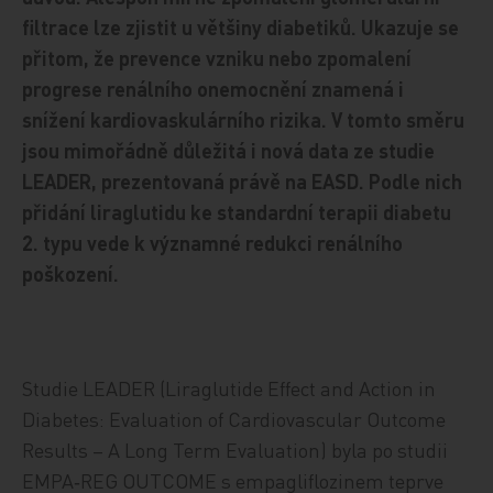
filtrace lze zjistit u většiny diabetiků. Ukazuje se
přitom, že prevence vzniku nebo zpomalení
progrese renálního onemocnění znamená i
snížení kardiovaskulárního rizika. V tomto směru
jsou mimořádně důležitá i nová data ze studie
LEADER, prezentovaná právě na EASD. Podle nich
přidání liraglutidu ke standardní terapii diabetu
2. typu vede k významné redukci renálního
poškození.
Studie LEADER (Liraglutide Effect and Action in
Diabetes: Evaluation of Cardiovascular Outcome
Results – A Long Term Evaluation) byla po studii
EMPA‑REG OUTCOME s empagliflozinem teprve