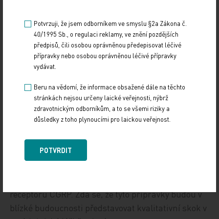
bolesti na neuronech druhého řádu v trigemino-
cervikálním komplexu. Koncentrace CGRP je
Potvrzuji, že jsem odborníkem ve smyslu §2a Zákona č.
značně zvýšena v krvi z vena jugularis externa, ale
40/1995 Sb., o regulaci reklamy, ve znění pozdějších
nikoliv v krvi z kubitální žíly u pacientů během
předpisů, čili osobou oprávněnou předepisovat léčivé
přípravky nebo osobou oprávněnou léčivé přípravky
atak migrény. Sumatriptan, který potlačuje bolest
vydávat.
při atace migrény, normalizuje koncentraci CGRP.
Intravenózní injekce CGRP vyvolává migrenózní
Beru na vědomí, že informace obsažené dále na těchto
stránkách nejsou určeny laické veřejnosti, nýbrž
bolest hlavy u migreniků, ale nikoliv u kontrolních
zdravotnickým odborníkům, a to se všemi riziky a
jedinců. To vše ukazuje na příčinnou úlohu
důsledky z toho plynoucími pro laickou veřejnost.
CGRPpři vzniku bolesti hlavy u migrény.
POTVRDIT
Na základě znalosti o úloze CGRP v patogenezi
migrény vyvinuly farmaceutické společnosti
monoklonální protilátky proti CGRP nebo proti
receptoru CGRP. Zdá se, že tyto přípravky budou v
blízké budoucnosti představovat kvalitativní skok v