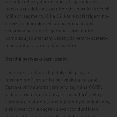
vaskulárního systému končí v trigeminovém
nucleus caudalis a v zadním rohu horních krčních
míšních segmentů C1 a C2, které tvoří trigemino-
cervikální komplex. Po přepojení na druhý
senzitivní neuron v trigemino-cervikálním
komplexu jsou vzruchy vedeny do ventro-postero-
mediálního talamu a dále do kůry.
Sterilní perivaskulární zánět
Jedním ze základních patofyziologických
mechanismů je sterilní perivaskulární zánět.
Vazoaktivní neurotransmitery, zejména CGRP,
vedou k uvolnění zánětlivých mediátorů, jako je
serotonin, histamin, prostaglandiny a leukotrieny,
z aktivovaných a degranulovaných durálních
mastocytů, které sídlí v blízkosti krevních cév v