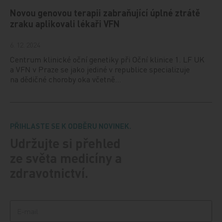
Novou genovou terapii zabraňující úplné ztrátě
zraku aplikovali lékaři VFN
6. 12. 2024
Centrum klinické oční genetiky při Oční klinice 1. LF UK
a VFN v Praze se jako jediné v republice specializuje
na dědičné choroby oka včetně…
PŘIHLASTE SE K ODBĚRU NOVINEK.
Udržujte si přehled
ze světa medicíny a
zdravotnictví.