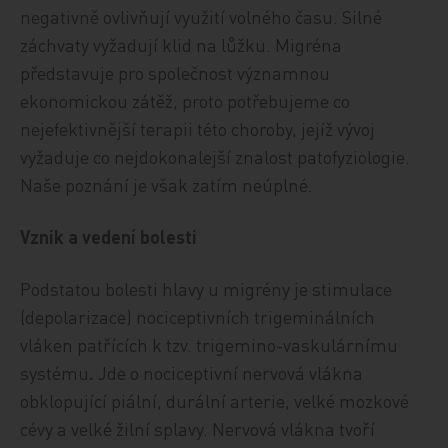
negativně ovlivňují využití volného času. Silné
záchvaty vyžadují klid na lůžku. Migréna
představuje pro společnost významnou
ekonomickou zátěž, proto potřebujeme co
nejefektivnější terapii této choroby, jejíž vývoj
vyžaduje co nejdokonalejší znalost patofyziologie.
Naše poznání je však zatím neúplné.
Vznik a vedení bolesti
Podstatou bolesti hlavy u migrény je stimulace
(depolarizace) nociceptivních trigeminálních
vláken patřících k tzv. trigemino-vaskulárnímu
systému
.
Jde o nociceptivní nervová vlákna
obklopující piální, durální arterie, velké mozkové
cévy a velké žilní splavy. Nervová vlákna tvoří