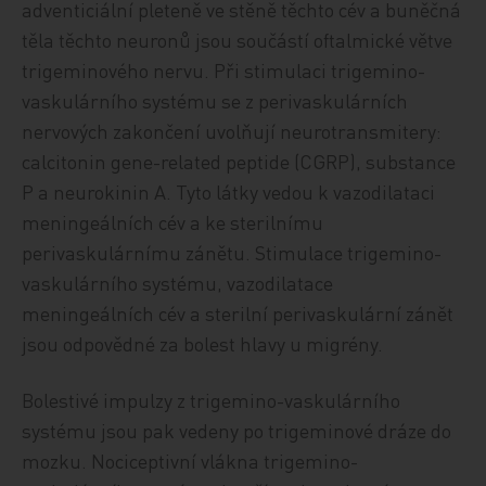
adventiciální pleteně ve stěně těchto cév a buněčná
těla těchto neuronů jsou součástí oftalmické větve
trigeminového nervu. Při stimulaci trigemino-
vaskulárního systému se z perivaskulárních
nervových zakončení uvolňují neurotransmitery:
calcitonin gene-related peptide (CGRP), substance
P a neurokinin A. Tyto látky vedou k vazodilataci
meningeálních cév a ke sterilnímu
perivaskulárnímu zánětu. Stimulace trigemino-
vaskulárního systému, vazodilatace
meningeálních cév a sterilní perivaskulární zánět
jsou odpovědné za bolest hlavy u migrény.
Bolestivé impulzy z trigemino-vaskulárního
systému jsou pak vedeny po trigeminové dráze do
mozku. Nociceptivní vlákna trigemino-