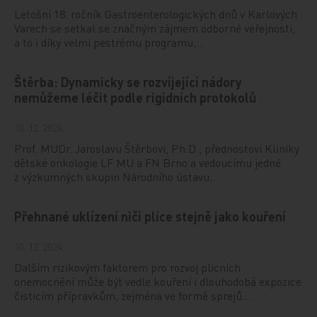
Letošní 18. ročník Gastroenterologických dnů v Karlových
Varech se setkal se značným zájmem odborné veřejnosti,
a to i díky velmi pestrému programu,…
Štěrba: Dynamicky se rozvíjející nádory
nemůžeme léčit podle rigidních protokolů
10. 12. 2024
Prof. MUDr. Jaroslavu Štěrbovi, Ph.D., přednostovi Kliniky
dětské onkologie LF MU a FN Brno a vedoucímu jedné
z výzkumných skupin Národního ústavu…
Přehnané uklízení ničí plíce stejně jako kouření
10. 12. 2024
Dalším rizikovým faktorem pro rozvoj plicních
onemocnění může být vedle kouření i dlouhodobá expozice
čisticím přípravkům, zejména ve formě sprejů.…