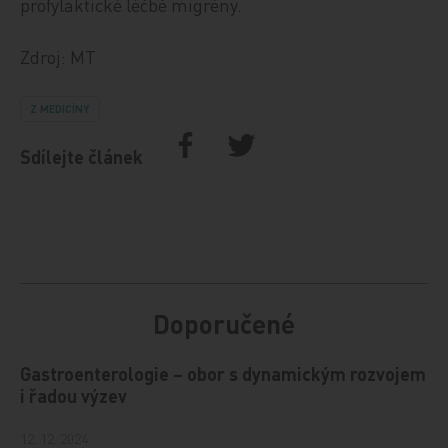
profylaktické léčbě migrény.
Zdroj: MT
Z MEDICÍNY
Sdílejte článek
Doporučené
Gastroenterologie – obor s dynamickým rozvojem
i řadou výzev
12. 12. 2024