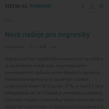
Přeskočit na obsah
Články
Nová naděje pro migreniky
3 minuty čtení
17. 11. 2018
miš
Migréna je třetí nejběžnější onemocnění na světě a
je na předním místě mezi neurologickými
onemocněními způsobujícími disabilitu pacienta.
Prevalence migrény je ve Spojených státech
amerických kolem 12 % (u žen 17 %, u mužů 6 %) a
předpokládá se, že v Evropě je prevalence podobná.
Záchvaty migrény znemožňují běžné denní aktivity,
vedou ke snížení nebo ztrátě pracovní schopnosti a