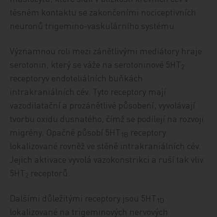
těsném kontaktu se zakončeními nociceptivních
neuronů trigemino-vaskulárního systému.
Významnou roli mezi zánětlivými mediátory hraje
serotonin, který se váže na serotoninové 5HT
2
receptoryv endoteliálních buňkách
intrakraniálních cév. Tyto receptory mají
vazodilatační a prozánětlivé působení, vyvolávají
tvorbu oxidu dusnatého, čímž se podílejí na rozvoji
migrény. Opačně působí 5HT
receptory
1B
lokalizované rovněž ve stěně intrakraniálních cév.
Jejich aktivace vyvolá vazokonstrikci a ruší tak vliv
5HT
receptorů.
2
Dalšími důležitými receptory jsou 5HT
1D
lokalizované na trigeminových nervových