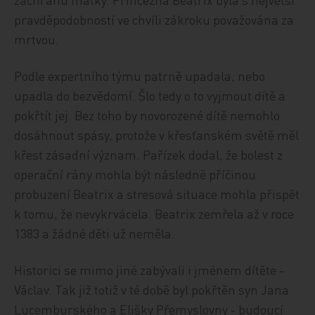
pravděpodobností ve chvíli zákroku považována za
mrtvou.
Podle expertního týmu patrně upadala, nebo
upadla do bezvědomí. Šlo tedy o to vyjmout dítě a
pokřtít jej. Bez toho by novorozené dítě nemohlo
dosáhnout spásy, protože v křesťanském světě měl
křest zásadní význam. Pařízek dodal, že bolest z
operační rány mohla být následně příčinou
probuzení Beatrix a stresová situace mohla přispět
k tomu, že nevykrvácela. Beatrix zemřela až v roce
1383 a žádné děti už neměla.
Historici se mimo jiné zabývali i jménem dítěte -
Václav. Tak již totiž v té době byl pokřtěn syn Jana
Lucemburského a Elišky Přemyslovny - budoucí