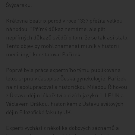
Švýcarsku.
Královna Beatrix porod v roce 1337 přežila velkou
náhodou. "Přímý důkaz nemáme, ale pět
nepřímých důkazů svědčí o tom, že se tak asi stalo.
Tento objev by mohl znamenat milník v historii
medicíny," konstatoval Pařízek.
Poprvé byla práce expertního týmu publikována
letos srpnu v časopise Česká gynekologie. Pařízek
na ní spolupracoval s historičkou Miladou Říhovou
z Ústavu dějin lékařství a cizích jazyků 1. LF UK a
Václavem Drškou, historikem z Ústavu světových
dějin Filozofické fakulty UK.
Experti vychází z několika dobových záznamů a