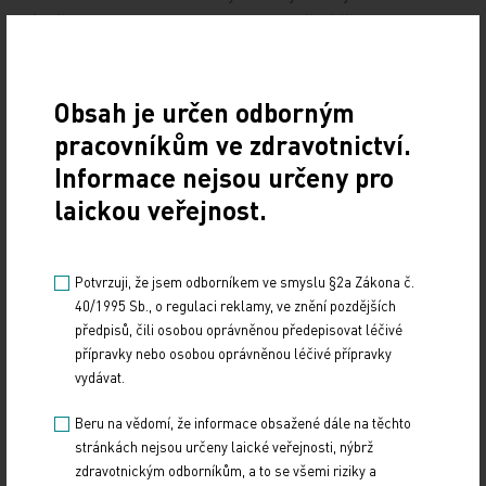
císař Karel IV. "Je s podivem, proč dítě francouzsky
mluvících rodičů, Beatrix nemluvila česky, ale jen
francouzsky, dostalo slovanské jméno Václav.
Obsah je určen odborným
Přitom bylo víceméně jasné, že Václav bude dědit
pracovníkům ve zdravotnictví.
frankofonní území, což se ostatně stalo, kde jméno
Informace nejsou určeny pro
Václav znělo naprosto cize, nemělo tradici a ještě
se daly očekávat obtíže s výslovností," dodal. Nabízí
laickou veřejnost.
se vysvětlení, že královská rodina chtěla vyjádřit
mimořádnou vděčnost zemskému patronovi
Potvrzuji, že jsem odborníkem ve smyslu §2a Zákona č.
svatému Václavovi.
40/1995 Sb., o regulaci reklamy, ve znění pozdějších
předpisů, čili osobou oprávněnou předepisovat léčivé
přípravky nebo osobou oprávněnou léčivé přípravky
vydávat.
Beru na vědomí, že informace obsažené dále na těchto
stránkách nejsou určeny laické veřejnosti, nýbrž
zdravotnickým odborníkům, a to se všemi riziky a