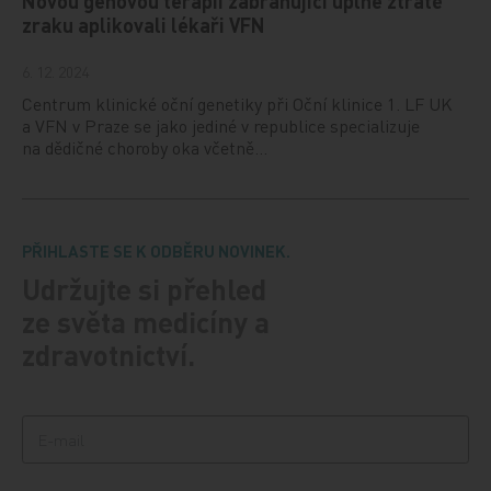
Novou genovou terapii zabraňující úplné ztrátě
zraku aplikovali lékaři VFN
6. 12. 2024
Centrum klinické oční genetiky při Oční klinice 1. LF UK
a VFN v Praze se jako jediné v republice specializuje
na dědičné choroby oka včetně…
PŘIHLASTE SE K ODBĚRU NOVINEK.
Udržujte si přehled
ze světa medicíny a
zdravotnictví.