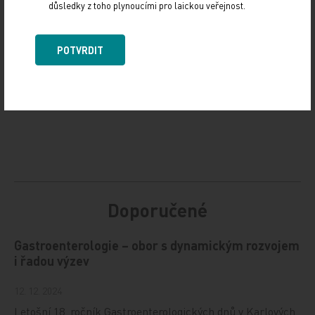
důsledky z toho plynoucími pro laickou veřejnost.
Zdroj: ČTK
POTVRDIT
Z MEDICÍNY
Sdílejte článek
Doporučené
Gastroenterologie – obor s dynamickým rozvojem
i řadou výzev
12. 12. 2024
Letošní 18. ročník Gastroenterologických dnů v Karlových