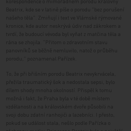
korespondence o mimořádném porodu královny
Beatrix, kde se v latině píše o porodu "bez porušení
našeho těla". Zmiňují i text ve Vlámské rýmované
kronice, kde autor neskrývá údiv nad zákrokem a
tvrdí, že budoucí vévoda byl vyňat z matčina těla a
rána se zhojila. "Přitom o zdravotním stavu
panovníků se běžně nemluvilo, natož o průběhu
porodu," poznamenal Pařízek.
To, že při břišním porodu Beatrix nevykrvácela,
přežila traumatický šok a nedostala sepsi, bylo
dílem shody mnoha okolností. Přispěl k tomu
možná i fakt, že Praha byla v té době místem
vzdělanosti a na královském dvoře působili na
svoji dobu zdatní ranhojiči a lazebníci. I přesto,
pokud se událost stala, nešlo podle Pařízka o
záchranu matky. Princezna Beatrix byla s největší