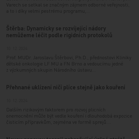
Varech se setkal se značným zájmem odborné veřejnosti,
a to i díky velmi pestrému programu,…
Štěrba: Dynamicky se rozvíjející nádory
nemůžeme léčit podle rigidních protokolů
10. 12. 2024
Prof. MUDr. Jaroslavu Štěrbovi, Ph.D., přednostovi Kliniky
dětské onkologie LF MU a FN Brno a vedoucímu jedné
z výzkumných skupin Národního ústavu…
Přehnané uklízení ničí plíce stejně jako kouření
10. 12. 2024
Dalším rizikovým faktorem pro rozvoj plicních
onemocnění může být vedle kouření i dlouhodobá expozice
čisticím přípravkům, zejména ve formě sprejů.…