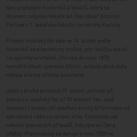
tým pražských historiků a lékařů, který se
objevem zabýval několik let, řekl lékař Antonín
Pařízek z 1. lékařské fakulty Univerzity Karlovy.
Provést císařský řez bylo ve 14. století podle
historiků sice teoreticky možné, pro rodičku ale až
na výjimky smrtelné. Zhruba do roku 1870
nemohli lékaři operovat břicho, protože do té doby
nebyla známa účinná anestezie.
Ještě v druhé polovině 19. století umíralo při
pokusu o císařský řez až 90 procent žen, buď
stresem z bolesti při otevření dutiny břišní nebo na
vykrvácení nebo na otravu krve. Existovalo ale
několik popsaných případů, kdy operaci ženy
přežily. První takový se datuje k roku 1500 ve