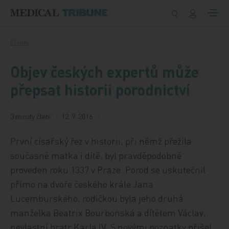
Přeskočit na obsah
Články
Objev českých expertů může
přepsat historii porodnictví
3 minuty čtení
12. 9. 2016
První císařský řez v historii, při němž přežila
současně matka i dítě, byl pravděpodobně
proveden roku 1337 v Praze. Porod se uskutečnil
přímo na dvoře českého krále Jana
Lucemburského, rodičkou byla jeho druhá
manželka Beatrix Bourbonská a dítětem Václav,
nevlastní bratr Karla IV. S novými poznatky přišel