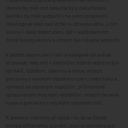
Domov by měli mít nekuřácký a nekuřáckou
politiku by měli podpořit i na svém pracovišti.
Onkologové také radí držet si zdravou váhu, s tím
souvisí i další doporučení, být v každodenním
životě fyzicky aktivní a omezit čas trávený sezením.
V pátém doporučení radí onkologové zdravě se
stravovat, tedy mít v jídelníčku hodně celozrnných
výrobků, luštěnin, zeleniny a ovoce, omezit
potraviny s vysokým obsahem cukru nebo tuku a
vyhnout se slazeným nápojům, průmyslově
zpracovaným masným výrobkům, omezit červené
maso a potraviny s vysokým obsahem soli.
K prevenci rakoviny přispívá i to, že se člověk
vyhýbá přílišnému slunění, platí to zejména pro