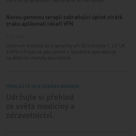
Novou genovou terapii zabraňující úplné ztrátě
zraku aplikovali lékaři VFN
6. 12. 2024
Centrum klinické oční genetiky při Oční klinice 1. LF UK
a VFN v Praze se jako jediné v republice specializuje
na dědičné choroby oka včetně…
PŘIHLASTE SE K ODBĚRU NOVINEK.
Udržujte si přehled
ze světa medicíny a
zdravotnictví.