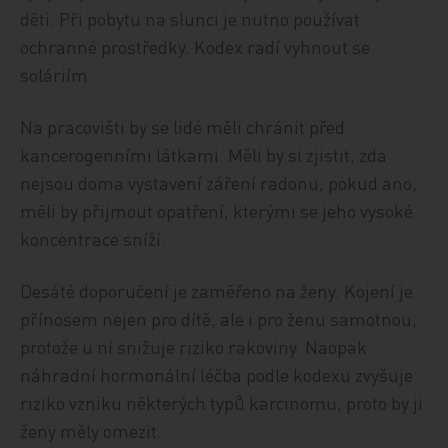
děti. Při pobytu na slunci je nutno používat
ochranné prostředky. Kodex radí vyhnout se
soláriím.
Na pracovišti by se lidé měli chránit před
kancerogenními látkami. Měli by si zjistit, zda
nejsou doma vystavení záření radonu, pokud ano,
měli by přijmout opatření, kterými se jeho vysoké
koncentrace sníží.
Desáté doporučení je zaměřeno na ženy. Kojení je
přínosem nejen pro dítě, ale i pro ženu samotnou,
protože u ní snižuje riziko rakoviny. Naopak
náhradní hormonální léčba podle kodexu zvyšuje
riziko vzniku některých typů karcinomu, proto by ji
ženy měly omezit.