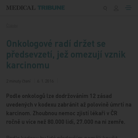
Přeskočit na obsah
Články
Onkologové radí držet se
předsevzetí, jež omezují vznik
karcinomu
2 minuty čtení
6. 1. 2016
Podle onkologů lze dodržováním 12 zásad
uvedených v kodexu zabránit až polovině úmrtí na
karcinom. Zhoubnou nemoc zjistí lékaři v ČR
ročně u více než 80.000 lidí, 27.000 na ni zemře.
Podle kodexu by lidé především neměli kouřit.