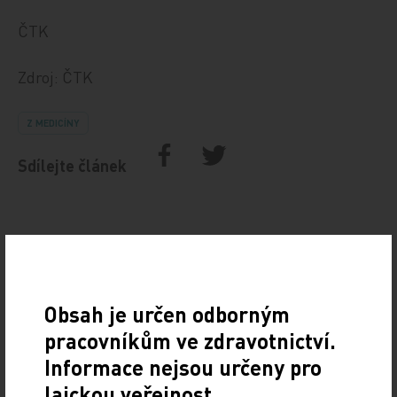
ČTK
Zdroj: ČTK
Z MEDICÍNY
Sdílejte článek
Doporučené
Obsah je určen odborným
pracovníkům ve zdravotnictví.
Gastroenterologie – obor s dynamickým rozvojem
Informace nejsou určeny pro
i řadou výzev
laickou veřejnost.