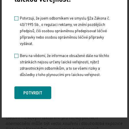
12. 12. 2024
Letošní 18. ročník Gastroenterologických dnů v Karlových
Potvrzuji, že jsem odborníkem ve smyslu §2a Zákona č.
Varech se setkal se značným zájmem odborné veřejnosti,
40/1995 Sb., o regulaci reklamy, ve znění pozdějších
a to i díky velmi pestrému programu,…
předpisů, čili osobou oprávněnou předepisovat léčivé
přípravky nebo osobou oprávněnou léčivé přípravky
Štěrba: Dynamicky se rozvíjející nádory
vydávat.
nemůžeme léčit podle rigidních protokolů
Beru na vědomí, že informace obsažené dále na těchto
10. 12. 2024
stránkách nejsou určeny laické veřejnosti, nýbrž
zdravotnickým odborníkům, a to se všemi riziky a
Prof. MUDr. Jaroslavu Štěrbovi, Ph.D., přednostovi Kliniky
dětské onkologie LF MU a FN Brno a vedoucímu jedné
důsledky z toho plynoucími pro laickou veřejnost.
z výzkumných skupin Národního ústavu…
POTVRDIT
Přehnané uklízení ničí plíce stejně jako kouření
10. 12. 2024
Dalším rizikovým faktorem pro rozvoj plicních
onemocnění může být vedle kouření i dlouhodobá expozice
čisticím přípravkům, zejména ve formě sprejů.…