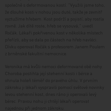
společně s deformovanou kostí. "Využili jsme toho,
že dlouhé kosti v nohou jsou duté, takže je zevnitř
vyztužíme hřebem. Kost podrží a pojistí, aby rostla
rovně. Jak dítě roste, hřeb se vysouvá," uvedl
Ročák. Lékaři pokřivenou kost v několika místech
přeřízli, aby se dala po částech na hřeb navléci.
Dívku operoval Ročák s profesorem Janem Poulem
z brněnské fakultní nemocnice.
Veronika má kvůli nemoci deformované obě nohy.
Choroba postihla její stehenní kosti i bérce a
ohnula holeň téměř do pravého úhlu. V prvním
zákroku ji lékaři vyspravili pomocí světové novinky
levou stehenní kost, dnes ráno ji operovali levý
bérec. Pravou nohu ji chtějí lékaři operovat
najednou při jednom zákroku.