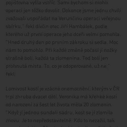
pojišťovna vyšla vstříc. Sami bychom si mohli
operaci jen těžko dovolit. Dokonce jsme jednu chvíli
zvažovali uspořádat na Verunčinu operaci veřejnou
sbírku," řekl dívčin otec Jiří Hambálek, podle
kterého už první operace jeho dceři velmi pomohla.
"Hned druhý den po prvním zákroku si sedla. Moc
nám to pomohlo. Při každé změně počasí jí nožky
strašně bolí, každá ta zlomenina. Teď bolí jen
prohnutá místa. To, co je odoperované, už ne,"
řekl.
Lomivost kostí je vzácné onemocnění, kterým v ČR
trpí zhruba dvacet dětí. Veronika má křehké kosti
od narození za šest let života měla 20 zlomenin.
"Když jí jednou sundali sádru, kost se jí zlomila
znovu. Je to nepředstavitelné. Kdo to nezažil, tak