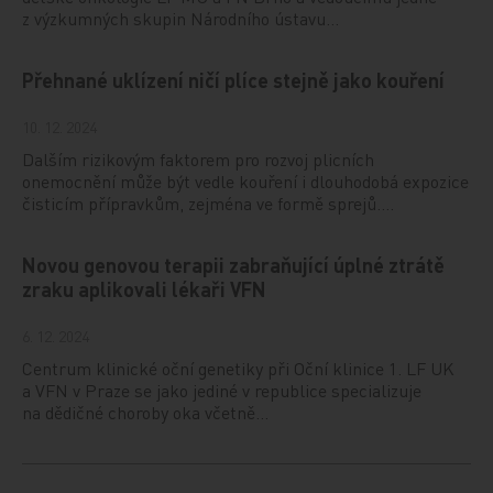
z výzkumných skupin Národního ústavu…
Přehnané uklízení ničí plíce stejně jako kouření
10. 12. 2024
Dalším rizikovým faktorem pro rozvoj plicních
onemocnění může být vedle kouření i dlouhodobá expozice
čisticím přípravkům, zejména ve formě sprejů.…
Novou genovou terapii zabraňující úplné ztrátě
zraku aplikovali lékaři VFN
6. 12. 2024
Centrum klinické oční genetiky při Oční klinice 1. LF UK
a VFN v Praze se jako jediné v republice specializuje
na dědičné choroby oka včetně…