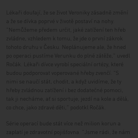
Lékaři doufají, že se život Veroniky zásadně změní
a že se dívka poprvé v životě postaví na nohy.
"Nemůžeme předem určit, jaké zatížení ten hřeb
zvládne, vzhledem k tomu, že jde o první zákrok
tohoto druhu v Česku. Neplánujeme ale, že hned
po operaci pustíme Verunku do plné zátěže," uvedl
Ročák. Lékaři dívce vyrobí speciální ortézy, které
budou podporovat voperované hřeby zvenčí. "S
nimi se naučí stát, chodit, a když uvidíme, že ty
hřeby zvládnou zatížení i bez dodatečné pomoci,
tak ji necháme, ať si sportuje, jezdí na kole a dělá,
co chce, jako zdravé děti," podotkl Ročák.
Série operací bude stát více než milion korun a
zaplatí je zdravotní pojišťovna. "Jsme rádi, že nám