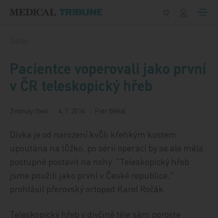
Přeskočit na obsah
Články
Pacientce voperovali jako první
v ČR teleskopický hřeb
3 minuty čtení
4. 7. 2014
Petr Běhal
Dívka je od narození kvůli křehkým kostem
upoutána na lůžko, po sérii operací by se ale měla
postupně postavit na nohy. "Teleskopický hřeb
jsme použili jako první v České republice,"
prohlásil přerovský ortoped Karel Ročák.
Teleskopický hřeb v dívčině těle sám poroste