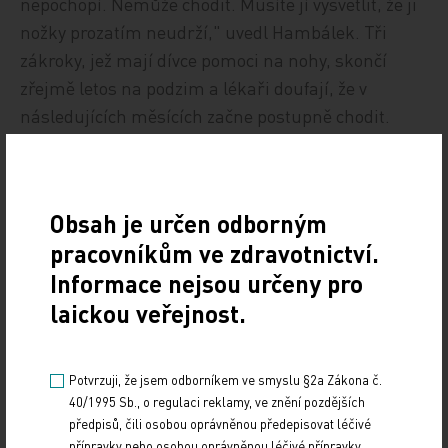
nepochopí. Nemůže chodit. Musíte jí vysvětlit, že ji
nožky prozatím neudrží," uvedl Hambálek. Tři
zákroky, jež mají dívce pomoci na nohy, skončí
zřejmě letos na podzim a lékaři doufají, že v
následujících měsících začne postupně chodit.
Petr Běhal
Obsah je určen odborným
ČTK
pracovníkům ve zdravotnictví.
Zdroj: ČTK
Informace nejsou určeny pro
laickou veřejnost.
Z MEDICÍNY
Sdílejte článek
Potvrzuji, že jsem odborníkem ve smyslu §2a Zákona č.
40/1995 Sb., o regulaci reklamy, ve znění pozdějších
předpisů, čili osobou oprávněnou předepisovat léčivé
přípravky nebo osobou oprávněnou léčivé přípravky