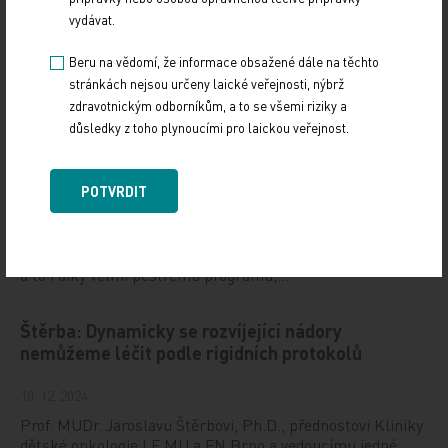
vydávat.
Beru na vědomí, že informace obsažené dále na těchto
Doporučené
stránkách nejsou určeny laické veřejnosti, nýbrž
zdravotnickým odborníkům, a to se všemi riziky a
důsledky z toho plynoucími pro laickou veřejnost.
Gastroenterologie – obor s dynamickým rozvojem
i řadou výzev
POTVRDIT
12. 12. 2024
Letošní 18. ročník Gastroenterologických dnů v Karlových
Varech se setkal se značným zájmem odborné veřejnosti,
a to i díky velmi pestrému programu,…
Štěrba: Dynamicky se rozvíjející nádory
nemůžeme léčit podle rigidních protokolů
10. 12. 2024
Prof. MUDr. Jaroslavu Štěrbovi, Ph.D., přednostovi Kliniky
dětské onkologie LF MU a FN Brno a vedoucímu jedné