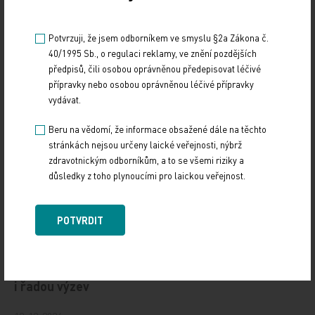
Potvrzuji, že jsem odborníkem ve smyslu §2a Zákona č.
Zdroj: ČTK/Le Monde
40/1995 Sb., o regulaci reklamy, ve znění pozdějších
předpisů, čili osobou oprávněnou předepisovat léčivé
přípravky nebo osobou oprávněnou léčivé přípravky
Z MEDICÍNY
vydávat.
Sdílejte článek
Beru na vědomí, že informace obsažené dále na těchto
stránkách nejsou určeny laické veřejnosti, nýbrž
zdravotnickým odborníkům, a to se všemi riziky a
důsledky z toho plynoucími pro laickou veřejnost.
POTVRDIT
Doporučené
Gastroenterologie – obor s dynamickým rozvojem
i řadou výzev