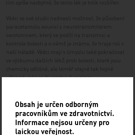
tím spíše nezbytné, že tento lék je tolik rozšířen.
Vědci ve své studii nadnesli možnost, že působení
paracetamolu souvisí s neurotransmiterem
serotoninem, který se podílí na transmisi a
kontrole bolesti a o němž je známo, že hraje roli v
naší náladě. Vědci mají v úmyslu také pokračovat
ve výzkumu dalších léků proti bolesti, které jsou
chemicky odlišné, ale téměř stejně tak hojně
užívané, jako je ibuprofen či aspirin.
ČTK/Le Monde
Obsah je určen odborným
pracovníkům ve zdravotnictví.
Informace nejsou určeny pro
laickou veřejnost.