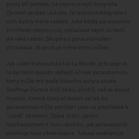
pocity při pohledu na nejsmutnější fotografie.
Zároveň se však ukázalo, že radostné fotografie v
nich budily méně radosti. Jako kdyby paracetamol
zmírňoval všechny city, potlačoval nejen utrpení,
ale také radost. Skupina s paracetamolem
přiznávala, že pociťuje méně emocí vůbec.
Jak uvádí francouzský list Le Monde, je to poprvé,
co byl takto popsán vedlejší účinek paracetamolu,
který může mít podle hlavního autora studie
Geoffreye Dursoa širší škálu účinků, než se dosud
myslelo. Kromě úlevy od bolesti se tak na
paracetamol může pohlížet i jako na prostředek k
"úlevě" od emocí. Zbývá zjistit, jakým
mechanismem k tomu dochází, jak paracetamol
ovlivňuje naše citové reakce. Takové osvětlení je