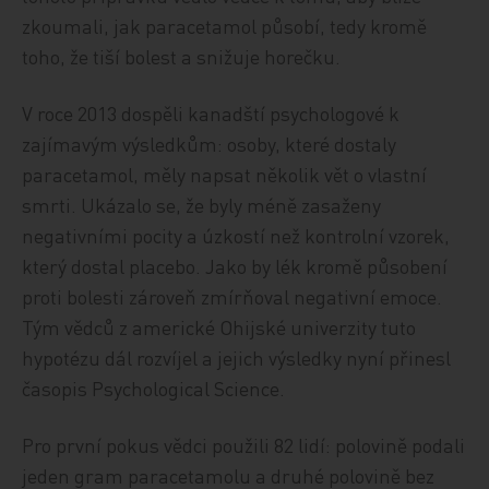
zkoumali, jak paracetamol působí, tedy kromě
toho, že tiší bolest a snižuje horečku.
V roce 2013 dospěli kanadští psychologové k
zajímavým výsledkům: osoby, které dostaly
paracetamol, měly napsat několik vět o vlastní
smrti. Ukázalo se, že byly méně zasaženy
negativními pocity a úzkostí než kontrolní vzorek,
který dostal placebo. Jako by lék kromě působení
proti bolesti zároveň zmírňoval negativní emoce.
Tým vědců z americké Ohijské univerzity tuto
hypotézu dál rozvíjel a jejich výsledky nyní přinesl
časopis Psychological Science.
Pro první pokus vědci použili 82 lidí: polovině podali
jeden gram paracetamolu a druhé polovině bez