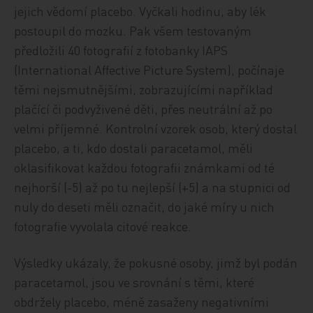
jejich vědomí placebo. Vyčkali hodinu, aby lék
postoupil do mozku. Pak všem testovaným
předložili 40 fotografií z fotobanky IAPS
(International Affective Picture System), počínaje
těmi nejsmutnějšími, zobrazujícími například
plačící či podvyživené děti, přes neutrální až po
velmi příjemné. Kontrolní vzorek osob, který dostal
placebo, a ti, kdo dostali paracetamol, měli
oklasifikovat každou fotografii známkami od té
nejhorší (-5) až po tu nejlepší (+5) a na stupnici od
nuly do deseti měli označit, do jaké míry u nich
fotografie vyvolala citové reakce.
Výsledky ukázaly, že pokusné osoby, jimž byl podán
paracetamol, jsou ve srovnání s těmi, které
obdržely placebo, méně zasaženy negativními