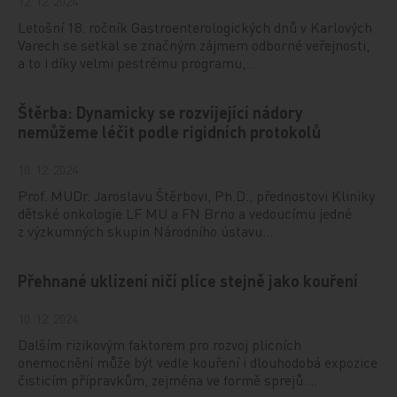
12. 12. 2024
Letošní 18. ročník Gastroenterologických dnů v Karlových
Varech se setkal se značným zájmem odborné veřejnosti,
a to i díky velmi pestrému programu,…
Štěrba: Dynamicky se rozvíjející nádory
nemůžeme léčit podle rigidních protokolů
10. 12. 2024
Prof. MUDr. Jaroslavu Štěrbovi, Ph.D., přednostovi Kliniky
dětské onkologie LF MU a FN Brno a vedoucímu jedné
z výzkumných skupin Národního ústavu…
Přehnané uklízení ničí plíce stejně jako kouření
10. 12. 2024
Dalším rizikovým faktorem pro rozvoj plicních
onemocnění může být vedle kouření i dlouhodobá expozice
čisticím přípravkům, zejména ve formě sprejů.…