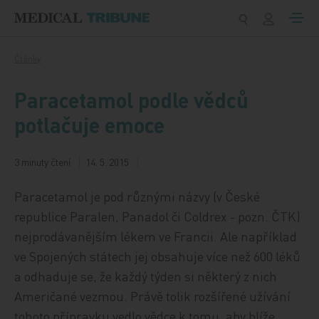
Přeskočit na obsah
Články
Paracetamol podle vědců
potlačuje emoce
3 minuty čtení
14. 5. 2015
Paracetamol je pod různými názvy (v České
republice Paralen, Panadol či Coldrex - pozn. ČTK)
nejprodávanějším lékem ve Francii. Ale například
ve Spojených státech jej obsahuje více než 600 léků
a odhaduje se, že každý týden si některý z nich
Američané vezmou. Právě tolik rozšířené užívání
tohoto přípravku vedlo vědce k tomu, aby blíže