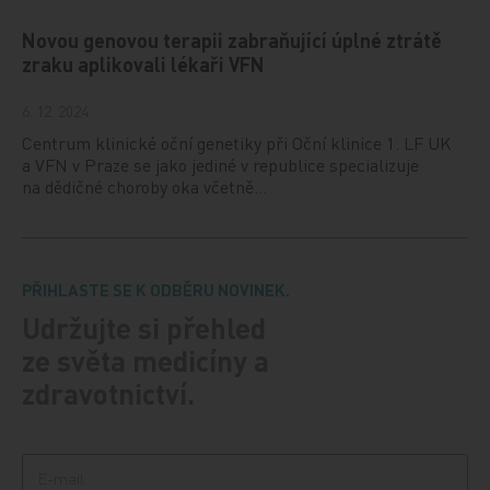
Novou genovou terapii zabraňující úplné ztrátě
zraku aplikovali lékaři VFN
6. 12. 2024
Centrum klinické oční genetiky při Oční klinice 1. LF UK
a VFN v Praze se jako jediné v republice specializuje
na dědičné choroby oka včetně…
PŘIHLASTE SE K ODBĚRU NOVINEK.
Udržujte si přehled
ze světa medicíny a
zdravotnictví.