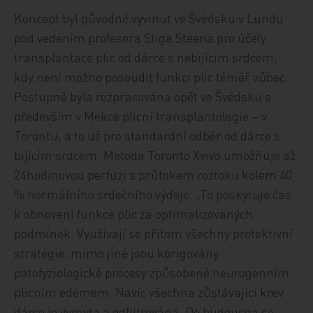
Koncept byl původně vyvinut ve Švédsku v Lundu
pod vedením profesora Stiga Steena pro účely
transplantace plic od dárce s nebijícím srdcem,
kdy není možno posoudit funkci plic téměř vůbec.
Postupně byla rozpracována opět ve Švédsku a
především v Mekce plicní transplantologie – v
Torontu, a to už pro standardní odběr od dárce s
bijícím srdcem. Metoda Toronto Xvivo umožňuje až
24hodinovou perfuzi s průtokem roztoku kolem 40
% normálního srdečního výdeje. „To poskytuje čas
k obnovení funkce plic za optimalizovaných
podmínek. Využívají se přitom všechny protektivní
strategie, mimo jiné jsou korigovány
patofyziologické procesy způsobené neurogenním
plicním edémem. Navíc všechna zůstávající krev
dárce je vymyta a odfiltrována. Do budoucna se