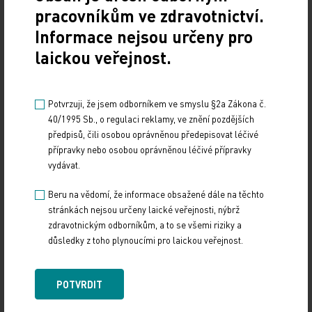
mladého pacienta, u něhož došlo v Chicagu k
pracovníkům ve zdravotnictví.
akutnímu respiračnímu selhání v důsledku
Informace nejsou určeny pro
agresivní chřipky. Jediným a jen velmi dočasným
laickou veřejnost.
řešením byla extrakorporální membránová
oxygenace. K transplantaci tedy muselo dojít
Potvrzuji, že jsem odborníkem ve smyslu §2a Zákona č.
během několika málo dní. Jediný dostupný dárce
40/1995 Sb., o regulaci reklamy, ve znění pozdějších
měl ale plíce ve špatném stavu. Byly tedy letecky
předpisů, čili osobou oprávněnou předepisovat léčivé
transplantovány do Toronta, kde prošly ex vivo
přípravky nebo osobou oprávněnou léčivé přípravky
vydávat.
perfuzí. Poté, co se jejich funkce zlepšila, se v boxu
s ledem opět vrátily do Chicaga, kde došlo k
Beru na vědomí, že informace obsažené dále na těchto
transplantaci s velmi dobrým výsledkem.
stránkách nejsou určeny laické veřejnosti, nýbrž
zdravotnickým odborníkům, a to se všemi riziky a
důsledky z toho plynoucími pro laickou veřejnost.
I tento trend motolské centrum jako jedno z mála
pracovišť zachytilo s jen s minimálním odstupem.
„Právě metodu začínáme uvádět do praxe. Už
POTVRDIT
máme za sebou experimentální část. Sami jsme