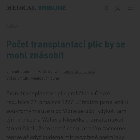
Přeskočit na obsah
Články
Počet transplantací plic by se
mohl znásobit
5 minut čtení
19. 12. 2012
Lucie Ondřichová
Vyšlo v titulu
Medical Tribune
První transplantace plic proběhla v České
republice 22. prosince 1997. „Předtím jsme jezdili
soukromým autem do Vídně se učit, kdykoli tam
tým profesora Waltera Klepetka transplantoval.
Mnozí říkali, že to nemá cenu, ať s tím začneme,
teprve až když budeme mít vytvořené podmínky.