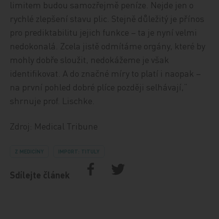
limitem budou samozřejmě peníze. Nejde jen o
rychlé zlepšení stavu plic. Stejně důležitý je přínos
pro prediktabilitu jejich funkce – ta je nyní velmi
nedokonalá. Zcela jistě odmítáme orgány, které by
mohly dobře sloužit, nedokážeme je však
identifikovat. A do značné míry to platí i naopak –
na první pohled dobré plíce později selhávají,“
shrnuje prof. Lischke.
Zdroj: Medical Tribune
Z MEDICÍNY
IMPORT: TITULY
Sdílejte článek