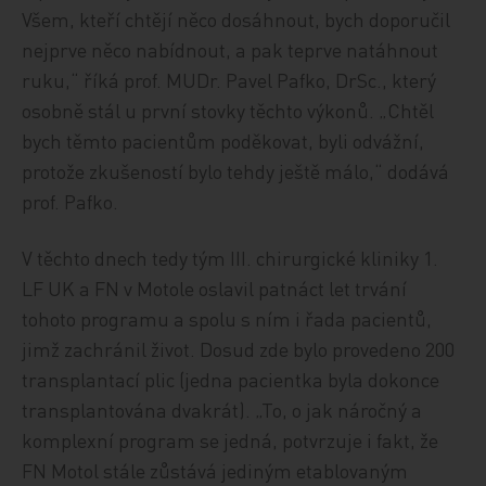
Všem, kteří chtějí něco dosáhnout, bych doporučil
nejprve něco nabídnout, a pak teprve natáhnout
ruku,“ říká prof. MUDr. Pavel Pafko, DrSc., který
osobně stál u první stovky těchto výkonů. „Chtěl
bych těmto pacientům poděkovat, byli odvážní,
protože zkušeností bylo tehdy ještě málo,“ dodává
prof. Pafko.
V těchto dnech tedy tým III. chirurgické kliniky 1.
LF UK a FN v Motole oslavil patnáct let trvání
tohoto programu a spolu s ním i řada pacientů,
jimž zachránil život. Dosud zde bylo provedeno 200
transplantací plic (jedna pacientka byla dokonce
transplantována dvakrát). „To, o jak náročný a
komplexní program se jedná, potvrzuje i fakt, že
FN Motol stále zůstává jediným etablovaným