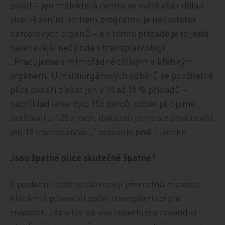
zvýšit – jen málokterá centra ve světě však dělají
více. Hlavním limitem programu je nedostatek
dárcovských orgánů – a v tomto případě je to ještě
naléhavější než jinde v transplantologii.
„Pracujeme s mimořádně citlivým a křehkým
orgánem. U multiorgánových odběrů se použitelné
plíce podaří získat jen v 10 až 15 % případů –
například letos bylo 156 dárců, odběr plic jsme
zvažovali u 125 z nich, dokázali jsme ale zrealizovat
jen 19 transplantací,“ popisuje prof. Lischke.
Jsou špatné plíce skutečně špatné?
V poslední době se ale rozvíjí převratná metoda,
která má potenciál počet transplantací plic
znásobit. Jde o tzv. ex vivo reperfuzi a rekondici