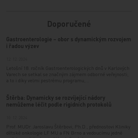
Doporučené
Gastroenterologie – obor s dynamickým rozvojem
i řadou výzev
12. 12. 2024
Letošní 18. ročník Gastroenterologických dnů v Karlových
Varech se setkal se značným zájmem odborné veřejnosti,
a to i díky velmi pestrému programu,…
Štěrba: Dynamicky se rozvíjející nádory
nemůžeme léčit podle rigidních protokolů
10. 12. 2024
Prof. MUDr. Jaroslavu Štěrbovi, Ph.D., přednostovi Kliniky
dětské onkologie LF MU a FN Brno a vedoucímu jedné