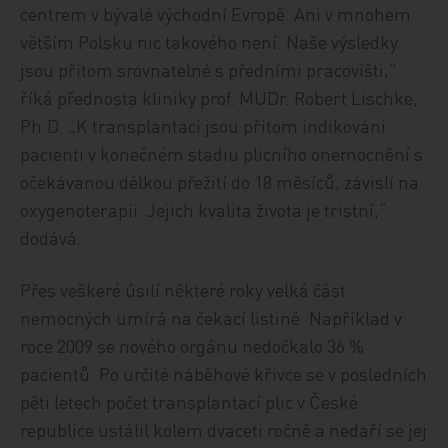
centrem v bývalé východní Evropě. Ani v mnohem
větším Polsku nic takového není. Naše výsledky
jsou přitom srovnatelné s předními pracovišti,“
říká přednosta kliniky prof. MUDr. Robert Lischke,
Ph.D. „K transplantaci jsou přitom indikováni
pacienti v konečném stadiu plicního onemocnění s
očekávanou délkou přežití do 18 měsíců, závislí na
oxygenoterapii. Jejich kvalita života je tristní,“
dodává.
Přes veškeré úsilí některé roky velká část
nemocných umírá na čekací listině. Například v
roce 2009 se nového orgánu nedočkalo 36 %
pacientů. Po určité náběhové křivce se v posledních
pěti letech počet transplantací plic v České
republice ustálil kolem dvaceti ročně a nedaří se jej