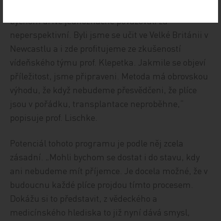
viděli, že se tak dá zcela zlepšit stav plic, které
bychom dříve jednoznačně považovali za
neperspektivní. Byli jsme se učit ve Velké Británii v
Newcastlu a i zde profitujeme ze zkušeností
vídeňského týmu prof. Klepetka. Jakmile se objeví
příležitost, jsme připraveni. Metoda má obrovskou
výhodu, že když nebudeme přesvědčeni, že plíce
jsou v pořádku, transplantace neproběhne,“
popisuje prof. Lischke.
Potenciál tohoto programu je podle něj zcela
zásadní. „Mohli bychom se dostat i do stavu, kdy
ani nebudeme mít příjemce. Je docela možné, že v
budoucnu každé plíce projdou tímto procesem.
Dokážu si to představit, z vědeckého a
medicínského hlediska to již nyní dává smysl,