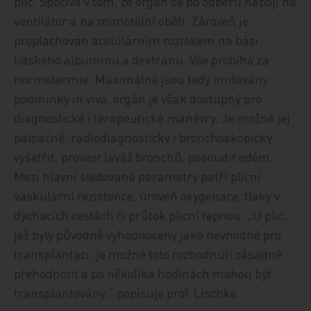
plic. Spočívá v tom, že orgán se po odběru napojí na
ventilátor a na mimotělní oběh. Zároveň je
proplachován acelulárním roztokem na bázi
lidského albuminu a dextranu. Vše probíhá za
normotermie. Maximálně jsou tedy imitovány
podmínky in vivo, orgán je však dostupný pro
diagnostické i terapeutické manévry. Je možné jej
palpačně, radiodiagnosticky i bronchoskopicky
vyšetřit, provést laváž bronchů, posoudit edém.
Mezi hlavní sledované parametry patří plicní
vaskulární rezistence, úroveň oxygenace, tlaky v
dýchacích cestách či průtok plicní tepnou. „U plic,
jež byly původně vyhodnoceny jako nevhodné pro
transplantaci, je možné toto rozhodnutí zásadně
přehodnotit a po několika hodinách mohou být
transplantovány,“ popisuje prof. Lischke.