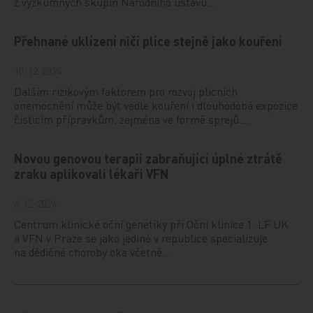
z výzkumných skupin Národního ústavu…
Přehnané uklízení ničí plíce stejně jako kouření
10. 12. 2024
Dalším rizikovým faktorem pro rozvoj plicních
onemocnění může být vedle kouření i dlouhodobá expozice
čisticím přípravkům, zejména ve formě sprejů.…
Novou genovou terapii zabraňující úplné ztrátě
zraku aplikovali lékaři VFN
6. 12. 2024
Centrum klinické oční genetiky při Oční klinice 1. LF UK
a VFN v Praze se jako jediné v republice specializuje
na dědičné choroby oka včetně…