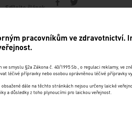
Sdílejte článek
orným pracovníkům ve zdravotnictví. 
veřejnost.
Doporučené
: Dynamicky se
Přehnané uklízení ničí 
 ve smyslu §2a Zákona č. 40/1995 Sb., o regulaci reklamy, ve zněn
at léčivé přípravky nebo osobou oprávněnou léčivé přípravky vy
ející nádory nemůžeme
stejně jako kouření
odle rigidních protokolů
 obsažené dále na těchto stránkách nejsou určeny laické veřejn
10. 12. 2024
iky a důsledky z toho plynoucími pro laickou veřejnost.
4
Dalším rizikovým faktorem pr
plicních onemocnění může bý
r. Jaroslavu Štěrbovi, Ph.D.,
vedle kouření i dlouhodobá ex
vi Kliniky dětské onkologie
čisticím přípravkům, zejména
FN Brno a vedoucímu jedné
sprejů.…
ných skupin Národního