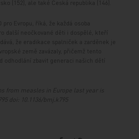
lsko (152), ale také Česká republika (146).
 pro Evropu, říká, že každá osoba
o další neočkované děti i dospělé, kteří
idává, že eradikace spalniček a zarděnek je
vropské země zavázaly, přičemž tento
odhodlání zbavit generaci našich dětí
hs from measles in Europe last year is
95 doi: 10.1136/bmj.k795