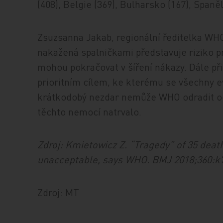
(408), Belgie (369), Bulharsko (167), Španě
Zsuzsanna Jakab, regionální ředitelka WHO
nakažená spalničkami představuje riziko pr
mohou pokračovat v šíření nákazy. Dále př
prioritním cílem, ke kterému se všechny e
krátkodobý nezdar nemůže WHO odradit od 
těchto nemocí natrvalo.
Zdroj: Kmietowicz Z. “Tragedy” of 35 deat
unacceptable, says WHO. BMJ 2018;360:k7
Zdroj: MT