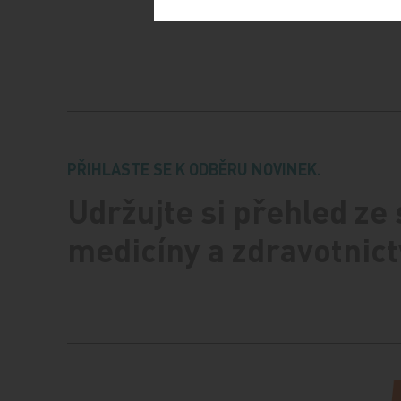
PŘIHLASTE SE K ODBĚRU NOVINEK.
Udržujte si přehled ze
medicíny a zdravotnict