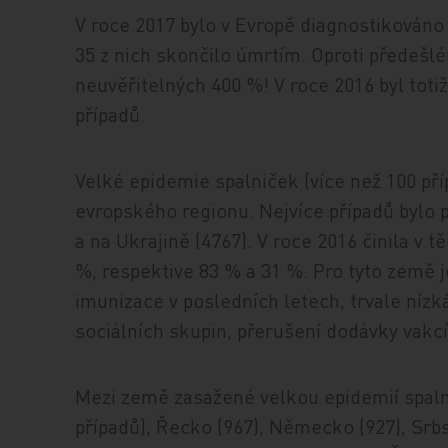
V roce 2017 bylo v Evropě diagnostikováno
35 z nich skončilo úmrtím. Oproti předešl
neuvěřitelných 400 %! V roce 2016 byl tot
případů.
Velké epidemie spalniček (více než 100 př
evropského regionu. Nejvíce případů bylo p
a na Ukrajině (4767). V roce 2016 činila v
%, respektive 83 % a 31 %. Pro tyto země j
imunizace v posledních letech, trvale níz
sociálních skupin, přerušení dodávky vakc
Mezi země zasažené velkou epidemií spalni
případů), Řecko (967), Německo (927), Srbs