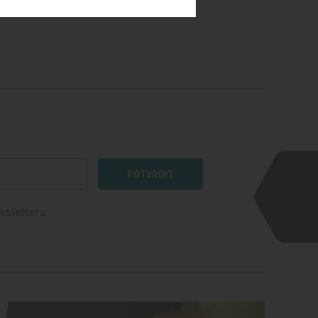
POTVRDIT
wsletteru