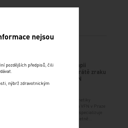
Informace nejsou
plíce
Novou genovou terapii
í pozdějších předpisů, čili
dávat.
zabraňující úplné ztrátě zraku
aplikovali lékaři VFN
osti, nýbrž zdravotnickým
6. 12. 2024
o rozvoj
t
Centrum klinické oční genetiky
pozice
při Oční klinice 1. LF UK a VFN v Praze
 ve formě
se jako jediné v republice specializuje
na dědičné choroby oka včetně…