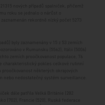
 21315 nových případů spalniček, přičemž
ému roku se jednalo o nárůst o
iž zaznamenán rekordně nízký počet 5273
ípadů) byly zaznamenány v 15 z 53 zemích
ozorováno v Rumunsku (5562), Itálii (5006)
 těchto zemích proočkovanost populace, 76
e charakteristický pokles celkové rutinní
ká proočkovanost některých okrajových
ín nebo nedostatečný systém surveillance.
ček dále patřila Velká Británie (282
ko (702), Francie (520), Ruská federace