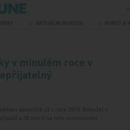
O
GRESY
AKTUÁLNÍ DISKUZE
KURZY A 
ky v minulém roce v
epřijatelný
dikaci spalniček již v roce 2010. Bohužel v
případů a 35 úmrtí na toto onemocnění.