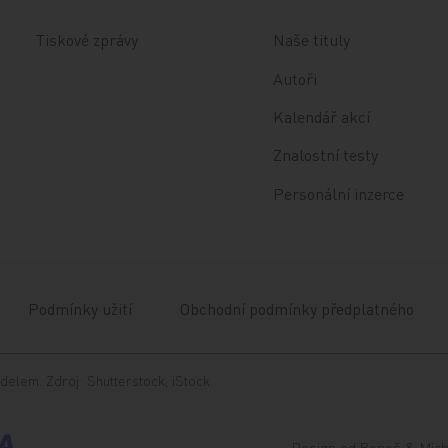
Tiskové zprávy
Naše tituly
Autoři
Kalendář akcí
Znalostní testy
Personální inzerce
Podmínky užití
Obchodní podmínky předplatného
delem. Zdroj: Shutterstock, iStock.
Design od
Beneš & Mich