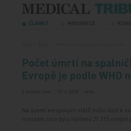
Přeskočit na obsah
ČLÁNKY
MEDISEKCE
KON
Domů
Články
Počet úmrtí na spalničky v minulém roce v…
Počet úmrtí na spalnič
Evropě je podle WHO n
2 minuty čtení
15. 4. 2018
drho
Na území evropských států mělo dojít k era
minulém roce bylo hlášeno 21 315 nových 