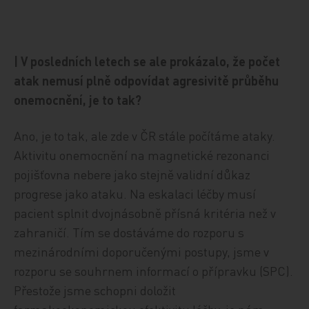
| V posledních letech se ale prokázalo, že počet
atak nemusí plně odpovídat agresivitě průběhu
onemocnění, je to tak?
Ano, je to tak, ale zde v ČR stále počítáme ataky.
Aktivitu onemocnění na magnetické rezonanci
pojišťovna nebere jako stejně validní důkaz
progrese jako ataku. Na eskalaci léčby musí
pacient splnit dvojnásobně přísná kritéria než v
zahraničí. Tím se dostáváme do rozporu s
mezinárodními doporučenými postupy, jsme v
rozporu se souhrnem informací o přípravku (SPC).
Přestože jsme schopni doložit