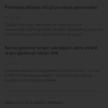
Přehnané uklízení ničí plíce stejně jako kouření
10. 12. 2024
Dalším rizikovým faktorem pro rozvoj plicních
onemocnění může být vedle kouření i dlouhodobá expozice
čisticím přípravkům, zejména ve formě sprejů.…
Novou genovou terapii zabraňující úplné ztrátě
zraku aplikovali lékaři VFN
6. 12. 2024
Centrum klinické oční genetiky při Oční klinice 1. LF UK
a VFN v Praze se jako jediné v republice specializuje
na dědičné choroby oka včetně…
PŘIHLASTE SE K ODBĚRU NOVINEK.