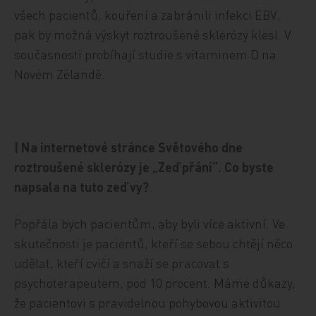
všech pacientů, kouření a zabránili infekci EBV,
pak by možná výskyt roztroušené sklerózy klesl. V
současnosti probíhají studie s vitaminem D na
Novém Zélandě.
| Na internetové stránce Světového dne
roztroušené sklerózy je „Zeď přání“. Co byste
napsala na tuto zeď vy?
Popřála bych pacientům, aby byli více aktivní. Ve
skutečnosti je pacientů, kteří se sebou chtějí něco
udělat, kteří cvičí a snaží se pracovat s
psychoterapeutem, pod 10 procent. Máme důkazy,
že pacientovi s pravidelnou pohybovou aktivitou