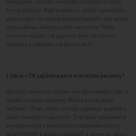
postupovat, na koho se obrátit s žádostí o různé
formy podpory. Naší snahou je udržet nemocného
pomocí léků co nejdéle práceschopného, ale vyléčit
roztroušenou sklerózu stále neumíme. Proto
musíme myslet i na pacienty, kteří se stanou
invalidní a odkázáni na pomoc okolí.
| Jak je v ČR zajištěna péče o invalidní pacienty?
Bohužel neexistují zařízení pro dlouhodobou péči o
mladé invalidní pacienty. Máme pouze jedno
zařízení – Žireč, které nemůže uspokojit poptávku
všech invalidních pacientů. Žireč byla vybudována
a podporována z prostředků křesťanské charity,
fondů PHARE a dalších subjektů a teprve po letech