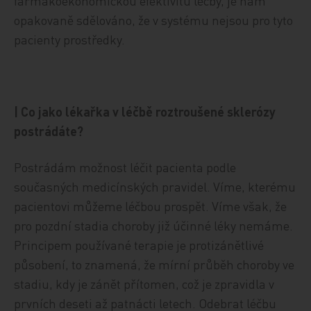
farmakoekonomickou efektivitu léčby, je nám
opakovaně sdělováno, že v systému nejsou pro tyto
pacienty prostředky.
| Co jako lékařka v léčbě roztroušené sklerózy
postrádáte?
Postrádám možnost léčit pacienta podle
současných medicínských pravidel. Víme, kterému
pacientovi můžeme léčbou prospět. Víme však, že
pro pozdní stadia choroby již účinné léky nemáme.
Principem používané terapie je protizánětlivé
působení, to znamená, že mírní průběh choroby ve
stadiu, kdy je zánět přítomen, což je zpravidla v
prvních deseti až patnácti letech. Odebrat léčbu