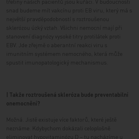
třetiny našich pacientů jsou kuřáci. V budoucnosti
snad budeme mít vakcínu proti EB viru, který má s
největší pravděpodobností s roztroušenou
sklerózou úzký vztah. Všichni nemocní mají při
stanovení diagnózy vysoké titry protilátek proti
EBV. Jde zřejmě o aberantní reakci viru s
imunitním systémem nemocného, která může
spustit imunopatologický mechanismus.
| Takže roztroušená skleróza bude preventabilní
onemocnění?
Možná. Jistě existuje více faktorů, které ještě
neznáme. Kdybychom dokázali celoplošně
eliminovat hypovitaminózu D – tu nacházíme u