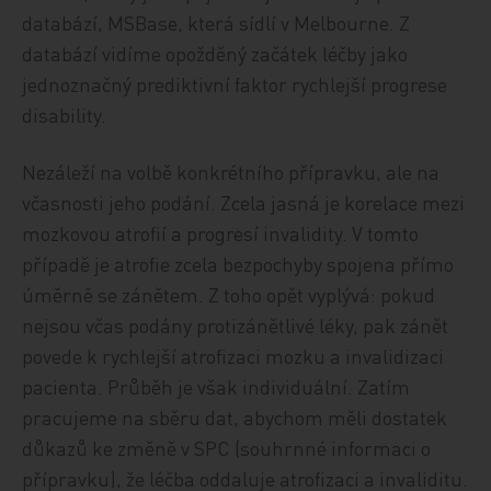
databází, MSBase, která sídlí v Melbourne. Z
databází vidíme opožděný začátek léčby jako
jednoznačný prediktivní faktor rychlejší progrese
disability.
Nezáleží na volbě konkrétního přípravku, ale na
včasnosti jeho podání. Zcela jasná je korelace mezi
mozkovou atrofií a progresí invalidity. V tomto
případě je atrofie zcela bezpochyby spojena přímo
úměrně se zánětem. Z toho opět vyplývá: pokud
nejsou včas podány protizánětlivé léky, pak zánět
povede k rychlejší atrofizaci mozku a invalidizaci
pacienta. Průběh je však individuální. Zatím
pracujeme na sběru dat, abychom měli dostatek
důkazů ke změně v SPC (souhrnné informaci o
přípravku), že léčba oddaluje atrofizaci a invaliditu.