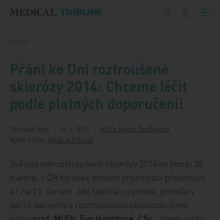
Přeskočit na obsah
Články
Přání ke Dni roztroušené
sklerózy 2014: Chceme léčit
podle platných doporučení!
10 minut čtení
16. 6. 2014
MUDr. Marta Šimůnková
Vyšlo v titulu
Medical Tribune
Světový den roztroušené sklerózy 2014 se konal 28.
května, v ČR ho však mnoho organizací přesunulo
až na 21. červen. Jde takřka o symbol, protože v
péči o pacienty s roztroušenou sklerózou jsme
podle
prof. MUDr. Evy Havrdové, CSc.
, přednostky