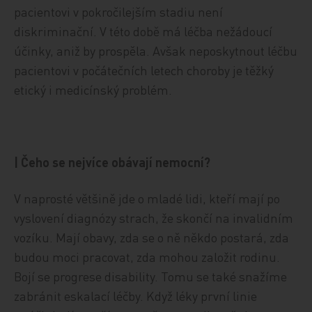
pacientovi v pokročilejším stadiu není
diskriminační. V této době má léčba nežádoucí
účinky, aniž by prospěla. Avšak neposkytnout léčbu
pacientovi v počátečních letech choroby je těžký
etický i medicínský problém.
| Čeho se nejvíce obávají nemocní?
V naprosté většině jde o mladé lidi, kteří mají po
vyslovení diagnózy strach, že skončí na invalidním
vozíku. Mají obavy, zda se o ně někdo postará, zda
budou moci pracovat, zda mohou založit rodinu.
Bojí se progrese disability. Tomu se také snažíme
zabránit eskalací léčby. Když léky první linie