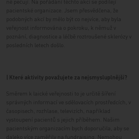
ně pečují. Na pořádání těchto akcí se podílejí
pacientské organizace. Jsem přesvědčena, že
podobných akcí by mělo být co nejvíce, aby byla
veřejnost informována o pokroku, k němuž v
poznání, diagnostice a léčbě roztroušené sklerózy v
posledních letech došlo.
| Které aktivity považujete za nejsmysluplnější?
Směrem k laické veřejnosti to je určitě šíření
správných informací ve sdělovacích prostředcích, v
časopisech, rozhlase, televizích, například
vystoupení pacientů s jejich příběhem. Našim
pacientským organizacím bych doporučila, aby se
daleko více zaměřily na fundraising. Nemohou