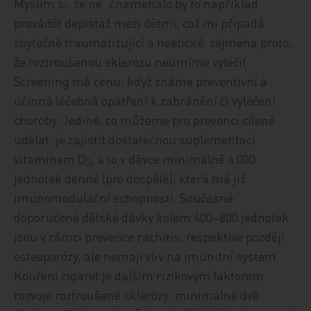
Myslím si, že ne. Znamenalo by to například
provádět depistáž mezi dětmi, což mi připadá
zbytečně traumatizující a neetické, zejména proto,
že roztroušenou sklerózu neumíme vyléčit.
Screening má cenu, když známe preventivní a
účinná léčebná opatření k zabránění či vyléčení
choroby. Jediné, co můžeme pro prevenci cíleně
udělat, je zajistit dostatečnou suplementaci
vitaminem D
, a to v dávce minimálně 4 000
3
jednotek denně (pro dospělé), která má již
imunomodulační schopnosti. Současné
doporučené dětské dávky kolem 400–800 jednotek
jsou v rámci prevence rachitis, respektive později
osteoporózy, ale nemají vliv na imunitní systém.
Kouření cigaret je dalším rizikovým faktorem
rozvoje roztroušené sklerózy; minimálně dvě