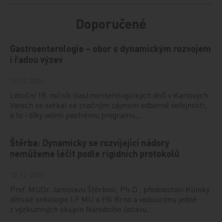
Doporučené
Gastroenterologie – obor s dynamickým rozvojem
i řadou výzev
12. 12. 2024
Letošní 18. ročník Gastroenterologických dnů v Karlových
Varech se setkal se značným zájmem odborné veřejnosti,
a to i díky velmi pestrému programu,…
Štěrba: Dynamicky se rozvíjející nádory
nemůžeme léčit podle rigidních protokolů
10. 12. 2024
Prof. MUDr. Jaroslavu Štěrbovi, Ph.D., přednostovi Kliniky
dětské onkologie LF MU a FN Brno a vedoucímu jedné
z výzkumných skupin Národního ústavu…