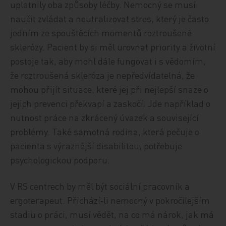
uplatnily oba způsoby léčby. Nemocný se musí
naučit zvládat a neutralizovat stres, který je často
jedním ze spouštěcích momentů roztroušené
sklerózy. Pacient by si měl urovnat priority a životní
postoje tak, aby mohl dále fungovat i s vědomím,
že roztroušená skleróza je nepředvídatelná, že
mohou přijít situace, které jej při nejlepší snaze o
jejich prevenci překvapí a zaskočí. Jde například o
nutnost práce na zkrácený úvazek a související
problémy. Také samotná rodina, která pečuje o
pacienta s výraznější disabilitou, potřebuje
psychologickou podporu.
V RS centrech by měl být sociální pracovník a
ergoterapeut. Přichází‑li nemocný v pokročilejším
stadiu o práci, musí vědět, na co má nárok, jak má