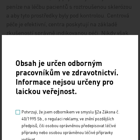
peníze na léčbu pacientů s roztroušenou sklerózou
a aby tyto prostředky byly pod kontrolou. Centrová
péče je efektivní, centra poskytují na základě
zkušeností správně indikovanou péči. Nikdy však
centra nebyla finančně zajištěna jinak než pro
farmakoterapii. Náklady na ostatní péči pokryty
nejsou.
Obsah je určen odborným
pracovníkům ve zdravotnictví.
Kromě správně indikované a vedené
Informace nejsou určeny pro
farmakoterapie, sledování a vyšetření potřebuje
laickou veřejnost.
nemocný naučit se správně cvičit, tedy péči
fyzioterapeuta. Fyzioterapie je naprosto zásadní
součástí léčby a jsou stadia choroby, kdy je právě
Potvrzuji, že jsem odborníkem ve smyslu §2a Zákona č.
rehabilitace rozhodující. Pacienti bez velkého
40/1995 Sb., o regulaci reklamy, ve znění pozdějších
předpisů, čili osobou oprávněnou předepisovat léčivé
neurologického deficitu mohou dostat instruktáž a
přípravky nebo osobou oprávněnou léčivé přípravky
cvičení provozovat sami. Nemocní s deficitem však
vydávat.