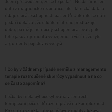
Jsem přesvědčena, že se to podaří. Nesbíráme jen
data z magnetické rezonance, ale i klinická data a
údaje o práceschopnosti pacientů. Jakmile se nám
podaří dokázat, že oddálení atrofie prodlužuje
dobu, po niž je nemocný schopen pracovat, pak
toho jako argumentu využijeme, a věřím, že tyto
argumenty pojišťovny vyslyší.
| Co by v žádném případě nemělo z managementu
terapie roztroušené sklerózy vypadnout a na co
se často zapomíná?
Léčba by měla být poskytována v centrech
komplexní péče s důrazem právě na komplexnost.
RS centra vznikla, aby pojišťovny mohly alokovat