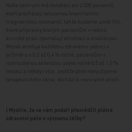
Naše centrum má databázi asi 2 000 pacientů,
kteří procházejí takzvanou kvantitativní
magnetickou rezonancí, takže budeme umět říci,
které přípravky kterým pacientům v reálné
klinické praxi zpomalují atrofizaci a invalidizaci.
Mozek atrofuje každému zdravému jedinci v
průměru o 0,2 až 0,4 % ročně, pacientům s
roztroušenou sklerózou ubývá ročně 0,5 až 1,0 %
mozku a někdy i více. Jestliže plně nevyužijeme
terapeutického okna, dochází k nezvratné atrofii.
| Myslíte, že se vám podaří přesvědčit plátce
zdravotní péče o významu léčby?