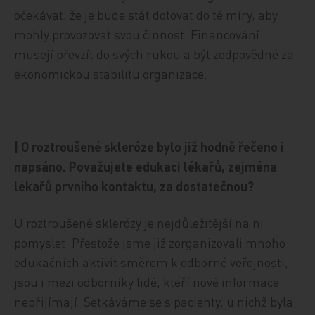
očekávat, že je bude stát dotovat do té míry, aby
mohly provozovat svou činnost. Financování
musejí převzít do svých rukou a být zodpovědné za
ekonomickou stabilitu organizace.
| O roztroušené skleróze bylo již hodně řečeno i
napsáno. Považujete edukaci lékařů, zejména
lékařů prvního kontaktu, za dostatečnou?
U roztroušené sklerózy je nejdůležitější na ni
pomyslet. Přestože jsme již zorganizovali mnoho
edukačních aktivit směrem k odborné veřejnosti,
jsou i mezi odborníky lidé, kteří nové informace
nepřijímají. Setkáváme se s pacienty, u nichž byla