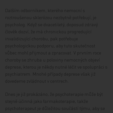
Dalším odborníkem, kterého nemocní s
roztroušenou sklerózou nezbytně potřebují, je
psycholog. Když se dvacetiletý, doposud zdravý
člověk dozví, že má chronickou progredující
invalidizující chorobu, pak potřebuje
psychologickou podporu, aby tuto skutečnost
vůbec mohl přijmout a zpracovat. V prvním roce
choroby se zhruba u poloviny nemocných objeví
deprese, kterou je někdy nutné léčit ve spolupráci s
psychiatrem. Mnohé případy deprese však již
dovedeme zvládnout v centrech.
Dnes je již prokázáno, že psychoterapie může být
stejně účinná jako farmakoterapie, takže
psychoterapeut je důležitou součástí týmu, aby se