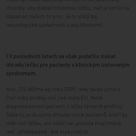
choroby, aby dostal hrazenou léčbu, než je tomu na
západ od našich hranic. Je to stálý boj
neurologické společnosti s pojišťovnami.
| V posledních letech se však podařilo získat
úhradu léčbu pro pacienty s klinickým izolovaným
syndromem.
Ano, CIS léčíme od roku 2009, tedy začali jsme o
čtyři roky později než jiné státy EU. Nově
diagnostikovaní pacienti z léčby výrazně profitují.
Stále tu je skupina zhruba tisíce pacientů, kteří by
měli mít léčbu, ale neléčí se, protože mají méně
než „předepsané“ dvě ataky ročně.