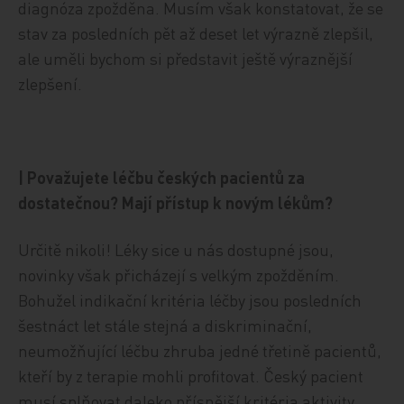
diagnóza zpožděna. Musím však konstatovat, že se
stav za posledních pět až deset let výrazně zlepšil,
ale uměli bychom si představit ještě výraznější
zlepšení.
| Považujete léčbu českých pacientů za
dostatečnou? Mají přístup k novým lékům?
Určitě nikoli! Léky sice u nás dostupné jsou,
novinky však přicházejí s velkým zpožděním.
Bohužel indikační kritéria léčby jsou posledních
šestnáct let stále stejná a diskriminační,
neumožňující léčbu zhruba jedné třetině pacientů,
kteří by z terapie mohli profitovat. Český pacient
musí splňovat daleko přísnější kritéria aktivity