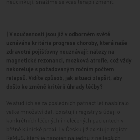
neúčinkují, snažíme se včas terapii změnit.
| V současnosti jsou již v odborném světě
uznávána kritéria progrese choroby, která naše
zdravotní pojišťovny neuznávají: nálezy na
magnetické rezonanci, mozková atrofie, což vždy
nekoreluje s požadovaným ročním počtem
relapsů. Vidíte způsob, jak situaci zlepšit, aby
došlo ke změně kritérií úhrady léčby?
Ve studiích se za posledních patnáct let nasbíralo
velké množství dat. Existují i registry s údaji o
konkrétních léčených i neléčených pacientech v
běžné klinické praxi. I v Česku již existuje registr
ReMuS, který je napojen na jednu z nejlepších