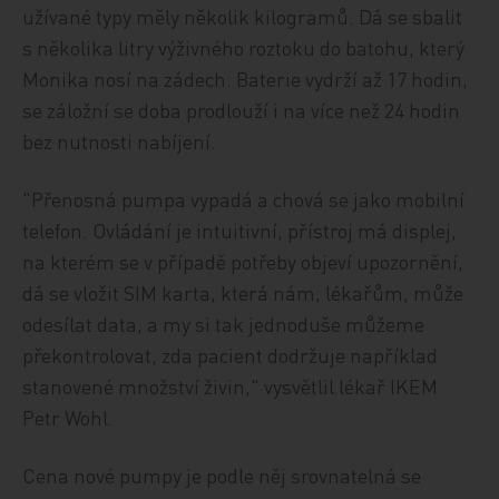
užívané typy měly několik kilogramů. Dá se sbalit
s několika litry výživného roztoku do batohu, který
Monika nosí na zádech. Baterie vydrží až 17 hodin,
se záložní se doba prodlouží i na více než 24 hodin
bez nutnosti nabíjení.
"Přenosná pumpa vypadá a chová se jako mobilní
telefon. Ovládání je intuitivní, přístroj má displej,
na kterém se v případě potřeby objeví upozornění,
dá se vložit SIM karta, která nám, lékařům, může
odesílat data, a my si tak jednoduše můžeme
překontrolovat, zda pacient dodržuje například
stanovené množství živin," vysvětlil lékař IKEM
Petr Wohl.
Cena nové pumpy je podle něj srovnatelná se