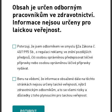
Obsah je určen odborným
pracovníkům ve zdravotnictví.
Informace nejsou určeny pro
laickou veřejnost.
Doporučené
Potvrzuji, že jsem odborníkem ve smyslu §2a Zákona č.
Gastroenterologie – obor s dynamickým rozvojem
40/1995 Sb., o regulaci reklamy, ve znění pozdějších
i řadou výzev
předpisů, čili osobou oprávněnou předepisovat léčivé
přípravky nebo osobou oprávněnou léčivé přípravky
12. 12. 2024
vydávat.
Letošní 18. ročník Gastroenterologických dnů v Karlových
Varech se setkal se značným zájmem odborné veřejnosti,
Beru na vědomí, že informace obsažené dále na těchto
a to i díky velmi pestrému programu,…
stránkách nejsou určeny laické veřejnosti, nýbrž
zdravotnickým odborníkům, a to se všemi riziky a
důsledky z toho plynoucími pro laickou veřejnost.
Štěrba: Dynamicky se rozvíjející nádory
nemůžeme léčit podle rigidních protokolů
POTVRDIT