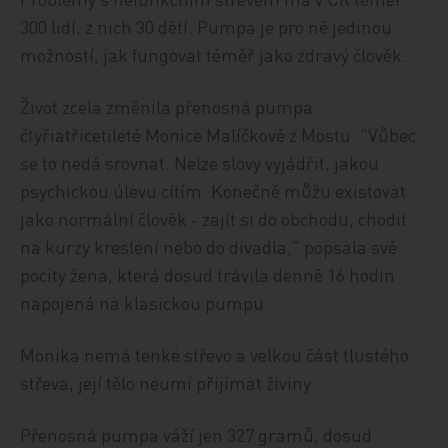
300 lidí, z nich 30 dětí. Pumpa je pro ně jedinou
možností, jak fungovat téměř jako zdravý člověk.
Život zcela změnila přenosná pumpa
čtyřiatřicetileté Monice Malíčkové z Mostu. "Vůbec
se to nedá srovnat. Nelze slovy vyjádřit, jakou
psychickou úlevu cítím. Konečně můžu existovat
jako normální člověk - zajít si do obchodu, chodit
na kurzy kreslení nebo do divadla," popsala své
pocity žena, která dosud trávila denně 16 hodin
napojená na klasickou pumpu.
Monika nemá tenké střevo a velkou část tlustého
střeva, její tělo neumí přijímat živiny.
Přenosná pumpa váží jen 327 gramů, dosud