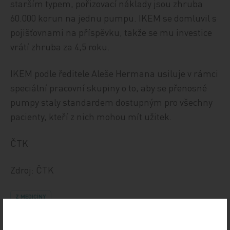
starším typem, pořizovací náklady jsou zhruba
60.000 korun na jednu pumpu. IKEM se domluvil s
pojišťovnami na příspěvku, takže se mu investice
vrátí zhruba za 4,5 roku.
IKEM podle ředitele Aleše Hermana usiluje v rámci
speciální pracovní skupiny o to, aby se přenosné
pumpy staly standardem dostupným pro všechny
pacienty, kteří z nich mohou mít užitek.
ČTK
Zdroj: ČTK
Z MEDICÍNY
Sdílejte článek