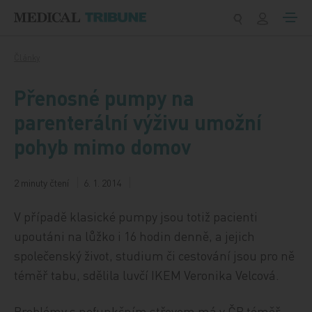
Přeskočit na obsah
Články
Přenosné pumpy na
parenterální výživu umožní
pohyb mimo domov
2 minuty čtení
6. 1. 2014
V případě klasické pumpy jsou totiž pacienti
upoutáni na lůžko i 16 hodin denně, a jejich
společenský život, studium či cestování jsou pro ně
téměř tabu, sdělila luvčí IKEM Veronika Velcová.
Problémy s nefunkčním střevem má v ČR téměř