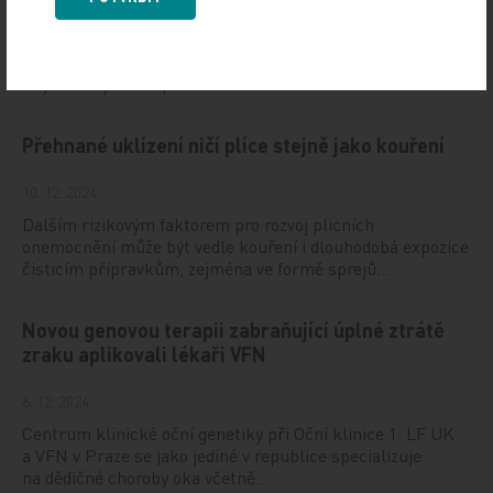
10. 12. 2024
Prof. MUDr. Jaroslavu Štěrbovi, Ph.D., přednostovi Kliniky
dětské onkologie LF MU a FN Brno a vedoucímu jedné
z výzkumných skupin Národního ústavu…
Přehnané uklízení ničí plíce stejně jako kouření
10. 12. 2024
Dalším rizikovým faktorem pro rozvoj plicních
onemocnění může být vedle kouření i dlouhodobá expozice
čisticím přípravkům, zejména ve formě sprejů.…
Novou genovou terapii zabraňující úplné ztrátě
zraku aplikovali lékaři VFN
6. 12. 2024
Centrum klinické oční genetiky při Oční klinice 1. LF UK
a VFN v Praze se jako jediné v republice specializuje
na dědičné choroby oka včetně…