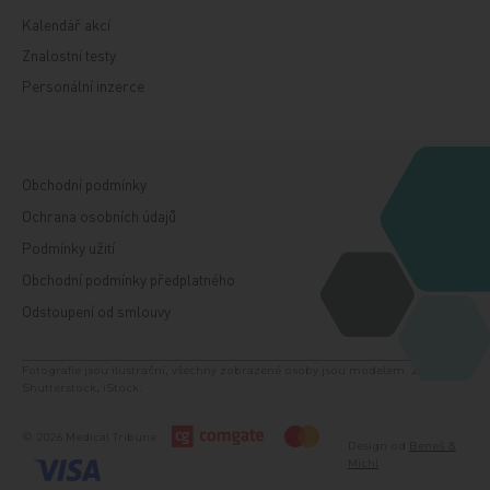
Kalendář akcí
Znalostní testy
Personální inzerce
Obchodní podmínky
Ochrana osobních údajů
Podmínky užití
Obchodní podmínky předplatného
Odstoupení od smlouvy
Fotografie jsou ilustrační, všechny zobrazené osoby jsou modelem. Zdroj:
Shutterstock, iStock.
© 2026 Medical Tribune
Design od
Beneš &
Michl