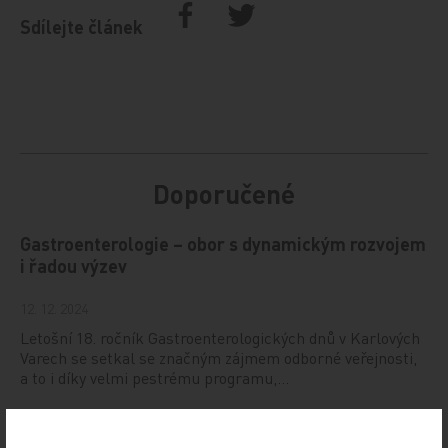
Sdílejte článek
Doporučené
Gastroenterologie – obor s dynamickým rozvojem
i řadou výzev
12. 12. 2024
Letošní 18. ročník Gastroenterologických dnů v Karlových
Varech se setkal se značným zájmem odborné veřejnosti,
a to i díky velmi pestrému programu,…
Štěrba: Dynamicky se rozvíjející nádory