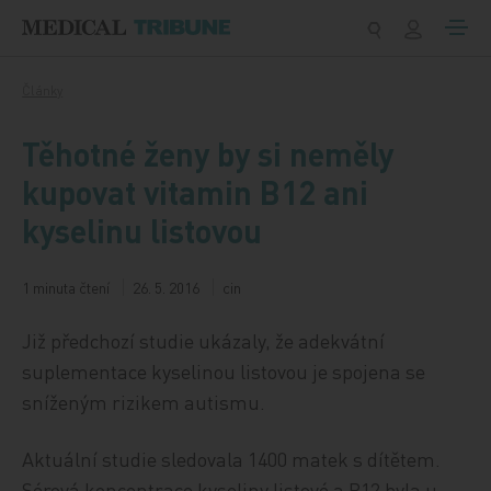
Přeskočit na obsah
Články
Těhotné ženy by si neměly
kupovat vitamin B12 ani
kyselinu listovou
1 minuta čtení
26. 5. 2016
cin
Již předchozí studie ukázaly, že adekvátní
suplementace kyselinou listovou je spojena se
sníženým rizikem autismu.
Aktuální studie sledovala 1400 matek s dítětem.
Sérová koncentrace kyseliny listové a B12 byla u