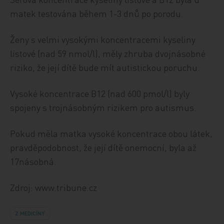
matek testována během 1-3 dnů po porodu.
Ženy s velmi vysokými koncentracemi kyseliny
listové (nad 59 nmol/l), měly zhruba dvojnásobné
riziko, že její dítě bude mít autistickou poruchu.
Vysoké koncentrace B12 (nad 600 pmol/l) byly
spojeny s trojnásobným rizikem pro autismus.
Pokud měla matka vysoké koncentrace obou látek,
pravděpodobnost, že její dítě onemocní, byla až
17násobná.
Zdroj: www.tribune.cz
Z MEDICÍNY