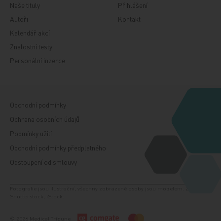
Naše tituly
Přihlášení
Autoři
Kontakt
Kalendář akcí
Znalostní testy
Personální inzerce
Obchodní podmínky
Ochrana osobních údajů
Podmínky užití
Obchodní podmínky předplatného
Odstoupení od smlouvy
Fotografie jsou ilustrační, všechny zobrazené osoby jsou modelem. Zdroj:
Shutterstock, iStock.
© 2026 Medical Tribune