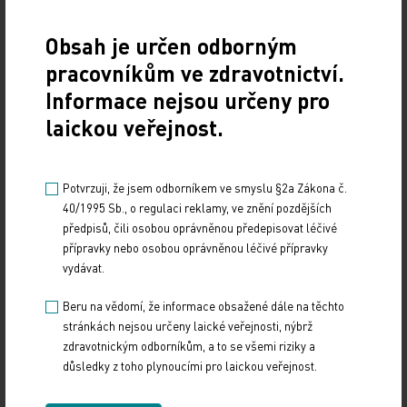
nemůžeme léčit podle rigidních protokolů
Obsah je určen odborným
10. 12. 2024
pracovníkům ve zdravotnictví.
Prof. MUDr. Jaroslavu Štěrbovi, Ph.D., přednostovi Kliniky
dětské onkologie LF MU a FN Brno a vedoucímu jedné
Informace nejsou určeny pro
z výzkumných skupin Národního ústavu…
laickou veřejnost.
Přehnané uklízení ničí plíce stejně jako kouření
Potvrzuji, že jsem odborníkem ve smyslu §2a Zákona č.
10. 12. 2024
40/1995 Sb., o regulaci reklamy, ve znění pozdějších
Dalším rizikovým faktorem pro rozvoj plicních
předpisů, čili osobou oprávněnou předepisovat léčivé
onemocnění může být vedle kouření i dlouhodobá expozice
přípravky nebo osobou oprávněnou léčivé přípravky
čisticím přípravkům, zejména ve formě sprejů.…
vydávat.
Beru na vědomí, že informace obsažené dále na těchto
Novou genovou terapii zabraňující úplné ztrátě
stránkách nejsou určeny laické veřejnosti, nýbrž
zraku aplikovali lékaři VFN
zdravotnickým odborníkům, a to se všemi riziky a
důsledky z toho plynoucími pro laickou veřejnost.
6. 12. 2024
Centrum klinické oční genetiky při Oční klinice 1. LF UK