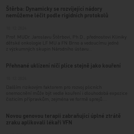
Štěrba: Dynamicky se rozvíjející nádory
nemůžeme léčit podle rigidních protokolů
10. 12. 2024
Prof. MUDr. Jaroslavu Štěrbovi, Ph.D., přednostovi Kliniky
dětské onkologie LF MU a FN Brno a vedoucímu jedné
z výzkumných skupin Národního ústavu…
Přehnané uklízení ničí plíce stejně jako kouření
10. 12. 2024
Dalším rizikovým faktorem pro rozvoj plicních
onemocnění může být vedle kouření i dlouhodobá expozice
čisticím přípravkům, zejména ve formě sprejů.…
Novou genovou terapii zabraňující úplné ztrátě
zraku aplikovali lékaři VFN