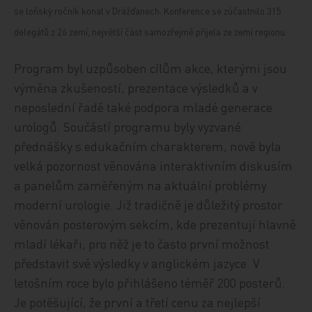
se loňský ročník konal v Drážďanech. Konference se zúčastnilo 315
delegátů z 26 zemí, největší část samozřejmě přijela ze zemí regionu.
Program byl uzpůsoben cílům akce, kterými jsou
výměna zkušeností, prezentace výsledků a v
neposlední řadě také podpora mladé generace
urologů. Součástí programu byly vyzvané
přednášky s edukačním charakterem, nově byla
velká pozornost věnována interaktivním diskusím
a panelům zaměřeným na aktuální problémy
moderní urologie. Již tradičně je důležitý prostor
věnován posterovým sekcím, kde prezentují hlavně
mladí lékaři, pro něž je to často první možnost
představit své výsledky v anglickém jazyce. V
letošním roce bylo přihlášeno téměř 200 posterů.
Je potěšující, že první a třetí cenu za nejlepší