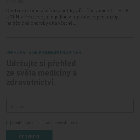
6. 12. 2024
Centrum klinické oční genetiky při Oční klinice 1. LF UK
a VFN v Praze se jako jediné v republice specializuje
na dědičné choroby oka včetně…
PŘIHLASTE SE K ODBĚRU NOVINEK.
Udržujte si přehled
ze světa medicíny a
zdravotnictví.
Souhlasím se zasíláním newsletteru
POTVRDIT