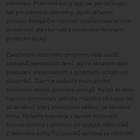
informací. Praktické kurzy byly jak pro začínající,
tak pro pokročilé operatéry. Jejich zařazení
přineslo delegátům možnost rozšíření operačních
dovedností, ale i kontakt s moderními formami
praktické výuky.
Zpestřením odborného programu byla soutěž
zástupců jednotlivých zemí, jejímž obsahem bylo
posouzení prezentačních a jazykových schopností
účastníků. Cílem je podpořit mezinárodní
směřování mladé generace urologů. Každá ze zemí
regionu nominovala jednoho mladého zástupce (do
40 let věku), který prezentoval sdělení na libovolné
téma. Výsledky hodnotila v tajném hlasování
komise složená z předních evropských odborníků.
Z celkového počtu 7 účastníků se těsně za vítězným