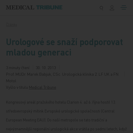
Přeskočit na obsah
Články
Urologové se snaží podporovat
mladou generaci
3 minuty čtení
30. 10. 2013
Prof. MUDr. Marek Babjuk, CSc. Urologická klinika 2. LF UK a FN
Motol
Vyšlo v titulu
Medical Tribune
Kongresový areál pražského hotelu Clarion 4. až 6. října hostil 13.
středoevropský mítink Evropské urologické společnosti (Central
European Meeting EAU). Do naší metropole se tato tradiční a
nejvýznamnější regionální urologická akce vrátila po sedmi letech, když