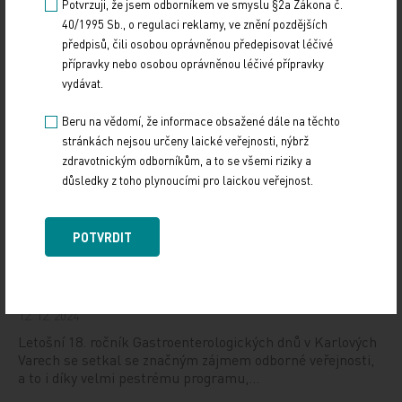
Potvrzuji, že jsem odborníkem ve smyslu §2a Zákona č.
KONGRESY
IMPORT: TITULY
40/1995 Sb., o regulaci reklamy, ve znění pozdějších
předpisů, čili osobou oprávněnou předepisovat léčivé
Sdílejte článek
přípravky nebo osobou oprávněnou léčivé přípravky
vydávat.
Beru na vědomí, že informace obsažené dále na těchto
stránkách nejsou určeny laické veřejnosti, nýbrž
zdravotnickým odborníkům, a to se všemi riziky a
důsledky z toho plynoucími pro laickou veřejnost.
Doporučené
POTVRDIT
Gastroenterologie – obor s dynamickým rozvojem
i řadou výzev
12. 12. 2024
Letošní 18. ročník Gastroenterologických dnů v Karlových
Varech se setkal se značným zájmem odborné veřejnosti,
a to i díky velmi pestrému programu,…