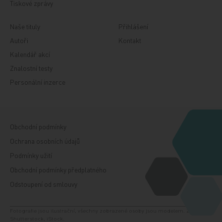
Tiskové zprávy
Naše tituly
Přihlášení
Autoři
Kontakt
Kalendář akcí
Znalostní testy
Personální inzerce
Obchodní podmínky
Ochrana osobních údajů
Podmínky užití
Obchodní podmínky předplatného
Odstoupení od smlouvy
Fotografie jsou ilustrační, všechny zobrazené osoby jsou modelem. Zdroj:
Shutterstock, iStock.