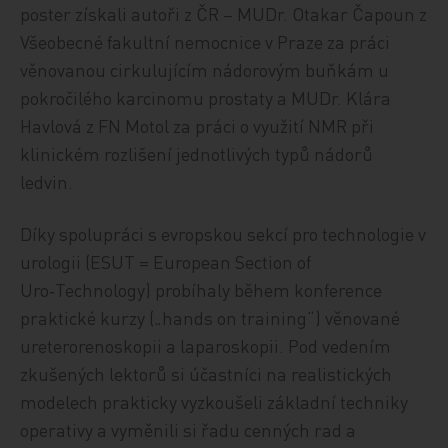
poster získali autoři z ČR – MUDr. Otakar Čapoun z
Všeobecné fakultní nemocnice v Praze za práci
věnovanou cirkulujícím nádorovým buňkám u
pokročilého karcinomu prostaty a MUDr. Klára
Havlová z FN Motol za práci o využití NMR při
klinickém rozlišení jednotlivých typů nádorů
ledvin.
Díky spolupráci s evropskou sekcí pro technologie v
urologii (ESUT = European Section of
Uro‑Technology) probíhaly během konference
praktické kurzy („hands on training“) věnované
ureterorenoskopii a laparoskopii. Pod vedením
zkušených lektorů si účastníci na realistických
modelech prakticky vyzkoušeli základní techniky
operativy a vyměnili si řadu cenných rad a