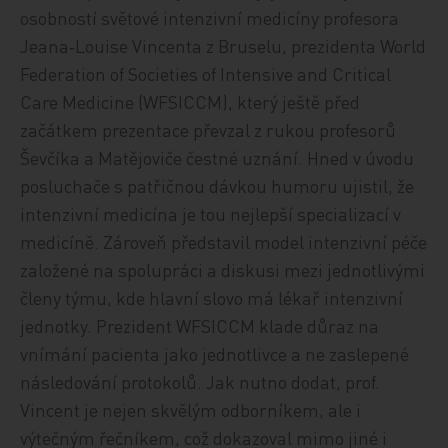
osobností světové intenzivní medicíny profesora
Jeana‑Louise Vincenta z Bruselu, prezidenta World
Federation of Societies of Intensive and Critical
Care Medicine (WFSICCM), který ještě před
začátkem prezentace převzal z rukou profesorů
Ševčíka a Matějoviče čestné uznání. Hned v úvodu
posluchače s patřičnou dávkou humoru ujistil, že
intenzivní medicína je tou nejlepší specializací v
medicíně. Zároveň představil model intenzivní péče
založené na spolupráci a diskusi mezi jednotlivými
členy týmu, kde hlavní slovo má lékař intenzivní
jednotky. Prezident WFSICCM klade důraz na
vnímání pacienta jako jednotlivce a ne zaslepené
následování protokolů. Jak nutno dodat, prof.
Vincent je nejen skvělým odborníkem, ale i
výtečným řečníkem, což dokazoval mimo jiné i