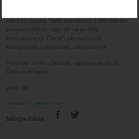
zdravotnických pracovníků a 50 vystavovatelů a
každý si nepochybně našel nejednu přednášku,
která ho zaujala. Další podrobnosti o dění během
kongresu přináší reportáž na portálu
www.akutne.cz. Čtenáři zde najdou též
videopřenosy z přednášek v sálu Saphire.
Tedy opět za rok v Ostravě – sejdeme se na 18.
Colours of Sepsis…
Zdroj: MT
KONGRESY
IMPORT: TITULY
Sdílejte článek