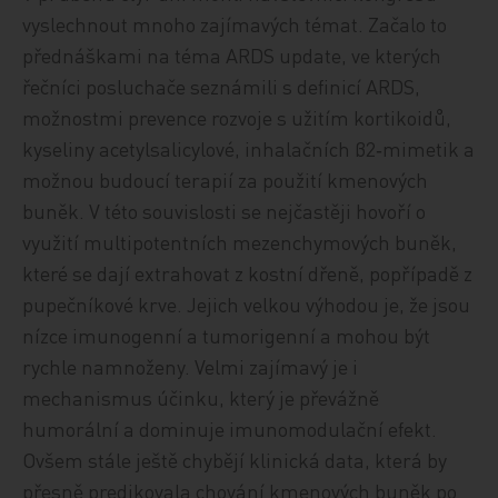
vyslechnout mnoho zajímavých témat. Začalo to
přednáškami na téma ARDS update, ve kterých
řečníci posluchače seznámili s definicí ARDS,
možnostmi prevence rozvoje s užitím kortikoidů,
kyseliny acetylsalicylové, inhalačních β2‑mimetik a
možnou budoucí terapií za použití kmenových
buněk. V této souvislosti se nejčastěji hovoří o
využití multipotentních mezenchymových buněk,
které se dají extrahovat z kostní dřeně, popřípadě z
pupečníkové krve. Jejich velkou výhodou je, že jsou
nízce imunogenní a tumorigenní a mohou být
rychle namnoženy. Velmi zajímavý je i
mechanismus účinku, který je převážně
humorální a dominuje imunomodulační efekt.
Ovšem stále ještě chybějí klinická data, která by
přesně predikovala chování kmenových buněk po