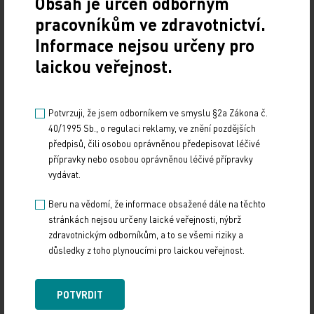
Obsah je určen odborným
mohou přispět k jejich náhledu na věc též z jiného
pracovníkům ve zdravotnictví.
úhlu pohledu a jistě přispějí ke kvalitnější
Informace nejsou určeny pro
mezioborové spolupráci. Kromě skvělých
laickou veřejnost.
přednášek v podání českých a zahraničních
řečníků si mohli vyzkoušet své praktické zručnosti
na workshopech – hned první den to byly
Potvrzuji, že jsem odborníkem ve smyslu §2a Zákona č.
Ultrazvukové metody v intenzivní medicíně,
40/1995 Sb., o regulaci reklamy, ve znění pozdějších
předpisů, čili osobou oprávněnou předepisovat léčivé
poslední den kongresu se konal Workshop Airway
přípravky nebo osobou oprávněnou léčivé přípravky
Academy ve spolupráci s portálem www.akutne.cz.
vydávat.
Přednášející si zde osvěžili základní znalosti o
Beru na vědomí, že informace obsažené dále na těchto
zajišťování dýchacích cest a cévního řečiště a
stránkách nejsou určeny laické veřejnosti, nýbrž
následně přistoupili k procvičování jednotlivých
zdravotnickým odborníkům, a to se všemi riziky a
postupů.
důsledky z toho plynoucími pro laickou veřejnost.
Na závěr zbývá jen dodat, že kongres navštívilo 1
POTVRDIT
060 účastníků z řad lékařů a nelékařských