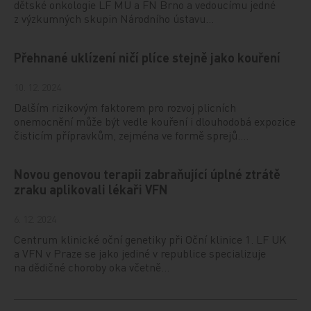
dětské onkologie LF MU a FN Brno a vedoucímu jedné
z výzkumných skupin Národního ústavu…
Přehnané uklízení ničí plíce stejně jako kouření
10. 12. 2024
Dalším rizikovým faktorem pro rozvoj plicních
onemocnění může být vedle kouření i dlouhodobá expozice
čisticím přípravkům, zejména ve formě sprejů.…
Novou genovou terapii zabraňující úplné ztrátě
zraku aplikovali lékaři VFN
6. 12. 2024
Centrum klinické oční genetiky při Oční klinice 1. LF UK
a VFN v Praze se jako jediné v republice specializuje
na dědičné choroby oka včetně…