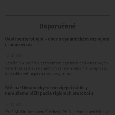
Doporučené
Gastroenterologie – obor s dynamickým rozvojem
i řadou výzev
12. 12. 2024
Letošní 18. ročník Gastroenterologických dnů v Karlových
Varech se setkal se značným zájmem odborné veřejnosti,
a to i díky velmi pestrému programu,…
Štěrba: Dynamicky se rozvíjející nádory
nemůžeme léčit podle rigidních protokolů
10. 12. 2024
Prof. MUDr. Jaroslavu Štěrbovi, Ph.D., přednostovi Kliniky