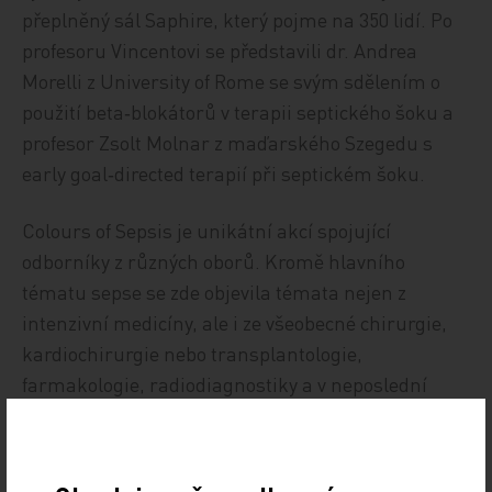
přeplněný sál Saphire, který pojme na 350 lidí. Po
profesoru Vincentovi se představili dr. Andrea
Morelli z University of Rome se svým sdělením o
použití beta‑blokátorů v terapii septického šoku a
profesor Zsolt Molnar z maďarského Szegedu s
early goal‑directed terapií při septickém šoku.
Colours of Sepsis je unikátní akcí spojující
odborníky z různých oborů. Kromě hlavního
tématu sepse se zde objevila témata nejen z
intenzivní medicíny, ale i ze všeobecné chirurgie,
kardiochirurgie nebo transplantologie,
farmakologie, radiodiagnostiky a v neposlední
řadě z biochemie, mikrobiologie, patofyziologie a
patologie. Posluchači se zde seznámili s
nejnovějšími výsledky studií a metaanalýz, které