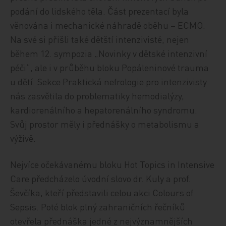
podání do lidského těla. Část prezentací byla
věnována i mechanické náhradě oběhu – ECMO.
Na své si přišli také dětští intenzivisté, nejen
během 12. sympozia „Novinky v dětské intenzivní
péči“, ale i v průběhu bloku Popáleninové trauma
u dětí. Sekce Praktická nefrologie pro intenzivisty
nás zasvětila do problematiky hemodialýzy,
kardiorenálního a hepatorenálního syndromu.
Svůj prostor měly i přednášky o metabolismu a
výživě.
Nejvíce očekávanému bloku Hot Topics in Intensive
Care předcházelo úvodní slovo dr. Kuly a prof.
Ševčíka, kteří představili celou akci Colours of
Sepsis. Poté blok plný zahraničních řečníků
otevřela přednáška jedné z nejvýznamnějších