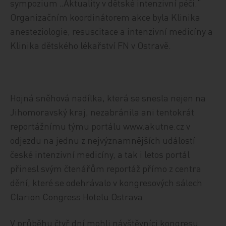
sympozium „Aktuality v dětské intenzivní péči.“
Organizačním koordinátorem akce byla Klinika
anesteziologie, resuscitace a intenzivní medicíny a
Klinika dětského lékařství FN v Ostravě.
Hojná sněhová nadílka, která se snesla nejen na
Jihomoravský kraj, nezabránila ani tentokrát
reportážnímu týmu portálu www.akutne.cz v
odjezdu na jednu z nejvýznamnějších událostí
české intenzivní medicíny, a tak i letos portál
přinesl svým čtenářům reportáž přímo z centra
dění, které se odehrávalo v kongresových sálech
Clarion Congress Hotelu Ostrava.
V průběhu čtyř dní mohli návštěvníci kongresu