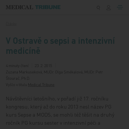
Přeskočit na obsah
Články
V Ostravě o sepsi a intenzivní
medicíně
4 minuty čtení
23. 2. 2015
Zuzana Markuseková, MUDr. Olga Smékalová, MUDr. Petr
Štourač, Ph.D.
Vyšlo v titulu
Medical Tribune
Návštěvníci letošního, v pořadí již 17. ročníku
kongresu, který až do roku 2013 nesl název PG
kurs Sepse a MODS, se mohli též těšit na druhý
ročník PG kursu sester v intenzivní péči a