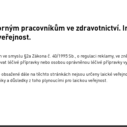
orným pracovníkům ve zdravotnictví. 
Doporučené
veřejnost.
: Dynamicky se
Přehnané uklízení ničí 
ející nádory nemůžeme
stejně jako kouření
 ve smyslu §2a Zákona č. 40/1995 Sb., o regulaci reklamy, ve zněn
odle rigidních protokolů
at léčivé přípravky nebo osobou oprávněnou léčivé přípravky vy
10. 12. 2024
4
 obsažené dále na těchto stránkách nejsou určeny laické veřejn
Dalším rizikovým faktorem pr
iky a důsledky z toho plynoucími pro laickou veřejnost.
plicních onemocnění může bý
r. Jaroslavu Štěrbovi, Ph.D.,
vedle kouření i dlouhodobá ex
vi Kliniky dětské onkologie
čisticím přípravkům, zejména
FN Brno a vedoucímu jedné
sprejů.…
ných skupin Národního