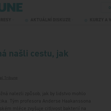
O
GRESY
AKTUÁLNÍ DISKUZE
KURZY A 
 našli cestu, jak
al Tribune
žná nalezli způsob, jak by lidstvo mohlo
biotika. Tým profesora Anderse Haakanssona
řském mléce zvyšuje citlivost bakterií na