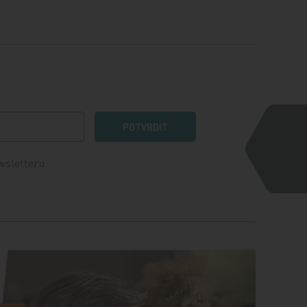
POTVRDIT
wsletteru