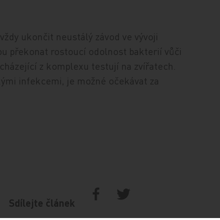
dy ukončit neustálý závod ve vývoji
ou překonat rostoucí odolnost bakterií vůči
cházející z komplexu testují na zvířatech.
ckými infekcemi, je možné očekávat za
Sdílejte článek