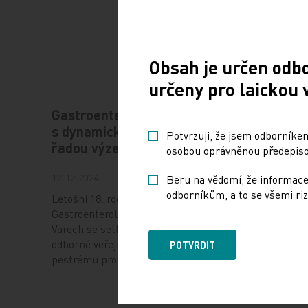
Obsah je určen odb
určeny pro laickou 
Gastroenterologie – obor
Štěrba
s dynamickým rozvojem i
rozvíj
Potvrzuji, že jsem odborníkem
řadou výzev
léčit p
osobou oprávněnou předepisov
12. 12. 2024
10. 12. 202
Beru na vědomí, že informace
odborníkům, a to se všemi riz
Letošní 18. ročník
Prof. MUD
Gastroenterologických dnů v Karlových
přednosto
Varech se setkal se značným zájmem
LF MU a 
odborné veřejnosti, a to i díky velmi
z výzkum
POTVRDIT
pestrému programu,…
ústavu…