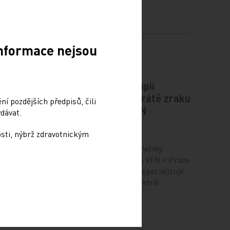
Informace nejsou
plíce
Novou genovou terapii
zabraňující úplné ztrátě zraku
í pozdějších předpisů, čili
aplikovali lékaři VFN
dávat.
6. 12. 2024
osti, nýbrž zdravotnickým
o rozvoj
t
Centrum klinické oční genetiky
pozice
při Oční klinice 1. LF UK a VFN v Praze
 ve formě
se jako jediné v republice specializuje
na dědičné choroby oka včetně…