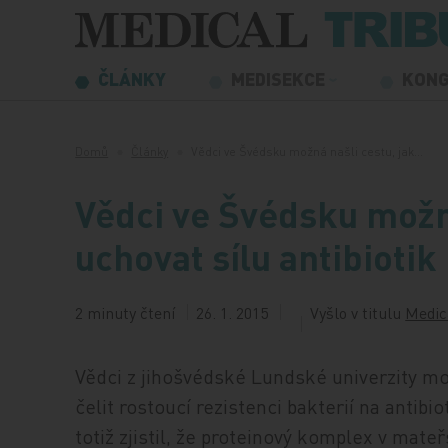
Přeskočit na obsah
ČLÁNKY
MEDISEKCE
KON
Domů
Články
Vědci ve Švédsku možná našli cestu, jak…
Vědci ve Švédsku možná
uchovat sílu antibiotik
2 minuty čtení
26. 1. 2015
Vyšlo v titulu
Medic
Vědci z jihošvédské Lundské univerzity mo
čelit rostoucí rezistenci bakterií na anti
totiž zjistil, že proteinový komplex v mate