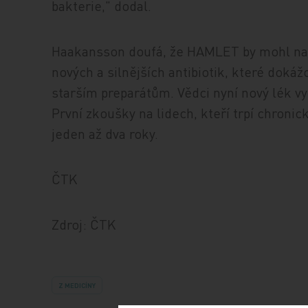
bakterie," dodal.
Haakansson doufá, že HAMLET by mohl navž
nových a silnějších antibiotik, které dokáž
starším preparátům. Vědci nyní nový lék vy
První zkoušky na lidech, kteří trpí chroni
jeden až dva roky.
ČTK
Zdroj: ČTK
Z MEDICÍNY