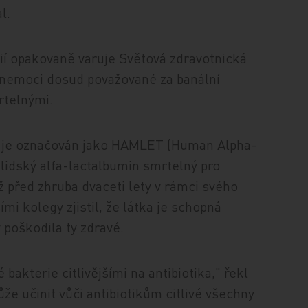
l.
ií opakovaně varuje Světová zdravotnická
 nemoci dosud považované za banální
rtelnými.
 je označován jako HAMLET (Human Alpha-
lidský alfa-lactalbumin smrtelný pro
ž před zhruba dvaceti lety v rámci svého
mi kolegy zjistil, že látka je schopná
 poškodila ty zdravé.
bakterie citlivějšími na antibiotika," řekl
 učinit vůči antibiotikům citlivé všechny