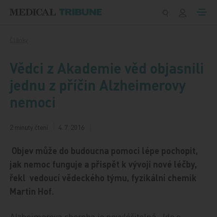
Přeskočit na obsah
Články
Vědci z Akademie věd objasnili
jednu z příčin Alzheimerovy
nemoci
2 minuty čtení
4. 7. 2016
Objev může do budoucna pomoci lépe pochopit,
jak nemoc funguje a přispět k vývoji nové léčby,
řekl vedoucí vědeckého týmu, fyzikální chemik
Martin Hof.
Alzheimerova choroba je nevyléčitelná. Jde o