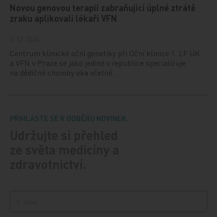
Novou genovou terapii zabraňující úplné ztrátě
zraku aplikovali lékaři VFN
6. 12. 2024
Centrum klinické oční genetiky při Oční klinice 1. LF UK
a VFN v Praze se jako jediné v republice specializuje
na dědičné choroby oka včetně…
PŘIHLASTE SE K ODBĚRU NOVINEK.
Udržujte si přehled
ze světa medicíny a
zdravotnictví.