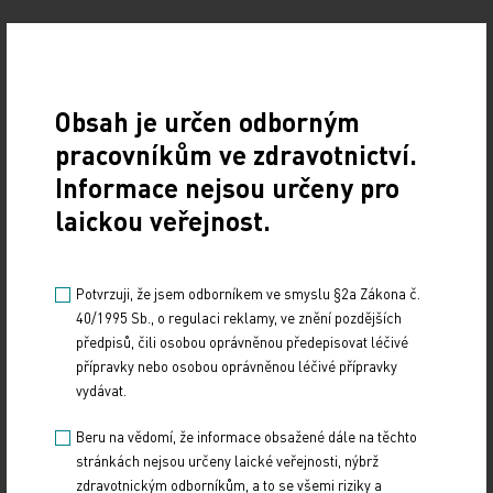
Zdroj: ČTK
Z MEDICÍNY
Obsah je určen odborným
pracovníkům ve zdravotnictví.
Sdílejte článek
Informace nejsou určeny pro
laickou veřejnost.
Potvrzuji, že jsem odborníkem ve smyslu §2a Zákona č.
40/1995 Sb., o regulaci reklamy, ve znění pozdějších
Doporučené
předpisů, čili osobou oprávněnou předepisovat léčivé
přípravky nebo osobou oprávněnou léčivé přípravky
vydávat.
Gastroenterologie – obor s dynamickým rozvojem
i řadou výzev
Beru na vědomí, že informace obsažené dále na těchto
stránkách nejsou určeny laické veřejnosti, nýbrž
12. 12. 2024
zdravotnickým odborníkům, a to se všemi riziky a