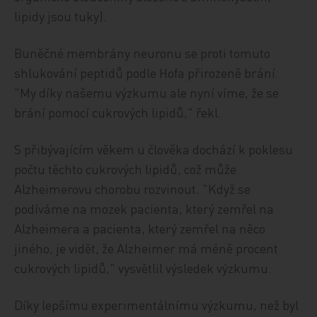
lipidy jsou tuky).
Buněčné membrány neuronu se proti tomuto
shlukování peptidů podle Hofa přirozeně brání.
"My díky našemu výzkumu ale nyní víme, že se
brání pomocí cukrových lipidů," řekl.
S přibývajícím věkem u člověka dochází k poklesu
počtu těchto cukrových lipidů, což může
Alzheimerovu chorobu rozvinout. "Když se
podíváme na mozek pacienta, který zemřel na
Alzheimera a pacienta, který zemřel na něco
jiného, je vidět, že Alzheimer má méně procent
cukrových lipidů," vysvětlil výsledek výzkumu.
Díky lepšímu experimentálnímu výzkumu, než byl