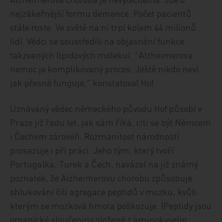
nejzákeřnější formu demence. Počet pacientů
stále roste. Ve světě na ní trpí kolem 44 milionů
lidí. Vědci se soustředili na objasnění funkce
takzvaných lipidových molekul. "Alzheimerova
nemoc je komplikovaný proces. Ještě nikdo neví,
jak přesně funguje," konstatoval Hof.
Uznávaný vědec německého původu Hof působí v
Praze již řadu let, jak sám říká, cítí se být Němcem
i Čechem zároveň. Rozmanitost národností
prosazuje i při práci. Jeho tým, který tvoří
Portugalka, Turek a Čech, navázal na již známý
poznatek, že Alzheimerovu chorobu způsobuje
shlukování čili agregace peptidů v mozku, kvůli
kterým se mozková hmota poškozuje. (Peptidy jsou
organické sloučeniny složené z aminokyselin,