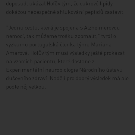
doposud, ukázal Hofův tým, že cukrové lipidy
dokážou nebezpečné shlukování peptidů zastavit.
"Jednu cestu, která je spojena s Alzheimerovou
nemocí, tak můžeme trošku zpomalit," tvrdí o
výzkumu portugalská členka týmu Mariana
Amarová. Hofův tým musí výsledky ještě prokázat
na vzorcích pacientů, které dostane z
Experimentální neurobiologie Národního ústavu
duševního zdraví. Naději pro dobrý výsledek má ale
podle něj velkou.