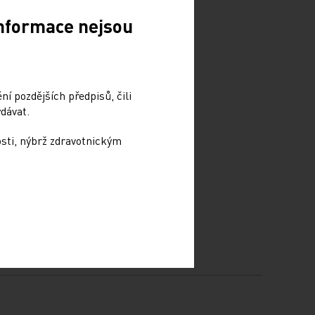
Informace nejsou
í pozdějších předpisů, čili
dávat.
osti, nýbrž zdravotnickým