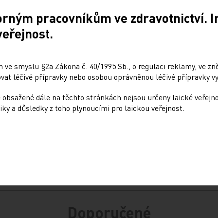
orným pracovníkům ve zdravotnictví. 
ně náhlé usínání (narkolepsie). Informace o
veřejnost.
aktigraf, který vypadá jako náramkové
dělý, registruje pohybovou aktivitu, podává
cient sledovat i týdny až měsíce.
 ve smyslu §2a Zákona č. 40/1995 Sb., o regulaci reklamy, ve zněn
at léčivé přípravky nebo osobou oprávněnou léčivé přípravky vy
 obsažené dále na těchto stránkách nejsou určeny laické veřejn
iky a důsledky z toho plynoucími pro laickou veřejnost.
Sdílejte článek
Doporučené