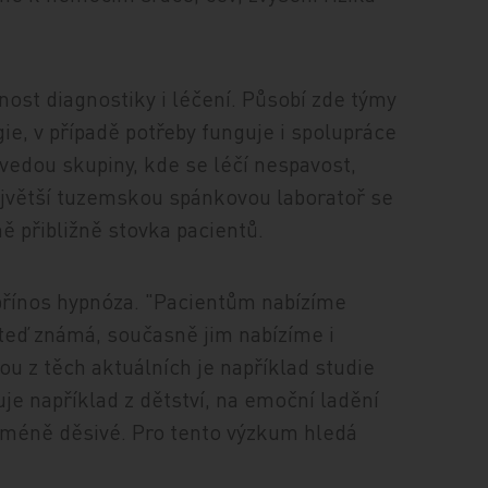
nost diagnostiky i léčení. Působí zde týmy
gie, v případě potřeby funguje i spolupráce
 vedou skupiny, kde se léčí nespavost,
ejvětší tuzemskou spánkovou laboratoř se
ě přibližně stovka pacientů.
přínos hypnóza. "Pacientům nabízíme
oteď známá, současně jim nabízíme i
ou z těch aktuálních je například studie
uje například z dětství, na emoční ladění
 méně děsivé. Pro tento výzkum hledá