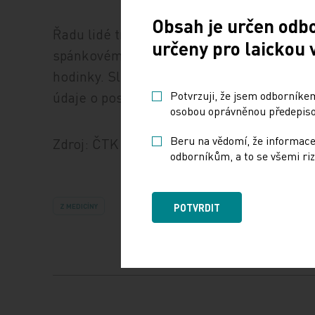
Obsah je určen odb
Řadu lidé trápí i nadměrná spavost, případ
určeny pro laickou 
spánkovém režimu může podávat takzvaný 
hodinky. Sleduje, kdy pacient spí, kdy je b
údaje o posunu fáze spánku. Takto se dá pa
Potvrzuji, že jsem odborníkem
osobou oprávněnou předepisov
Beru na vědomí, že informace
Zdroj: ČTK
odborníkům, a to se všemi riz
POTVRDIT
Z MEDICÍNY