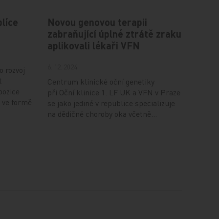
plíce
Novou genovou terapii
zabraňující úplné ztrátě zraku
aplikovali lékaři VFN
6. 12. 2024
o rozvoj
t
Centrum klinické oční genetiky
pozice
při Oční klinice 1. LF UK a VFN v Praze
 ve formě
se jako jediné v republice specializuje
na dědičné choroby oka včetně…