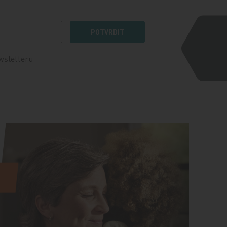
POTVRDIT
wsletteru