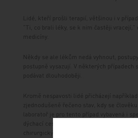
Lidé, kteří prošli terapií, většinou i v pří
"Ti, co brali léky, se k nim častěji vracej
medicíny.
Někdy se ale lékům nedá vyhnout, postupy s
postupně vysazují. V některých případech se
podávat dlouhodoběji.
Kromě nespavosti lidé přicházejí například
zjednodušeně řečeno stav, kdy se člověku
laboratoř je pro tento případ vybavená i s
dýchací cesty kontinuálním přetlakem. Leh
chirurgickým zákrokem.