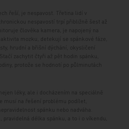
h řeší, je nespavost. Třetina lidí v
onickou nespavostí trpí přibližně šest až
nitoruje člověka kamera, je napojený na
 aktivita mozku, detekují se spánkové fáze,
ty, hrudní a břišní dýchání, okysličení
Stačí zachytit čtyři až pět hodin spánku,
odiny, protože se hodnotí po půlminutách
nejen léky, ale i docházením na speciálně
le musí na řešení problému podílet,
nepravidelnost spánku nebo nadváha.
pravidelná délka spánku, a to i o víkendu,