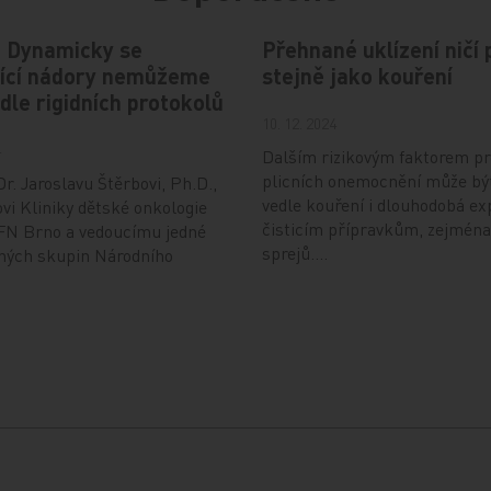
: Dynamicky se
Přehnané uklízení ničí 
ející nádory nemůžeme
stejně jako kouření
odle rigidních protokolů
10. 12. 2024
4
Dalším rizikovým faktorem pr
plicních onemocnění může bý
r. Jaroslavu Štěrbovi, Ph.D.,
vedle kouření i dlouhodobá ex
vi Kliniky dětské onkologie
čisticím přípravkům, zejména
FN Brno a vedoucímu jedné
sprejů.…
ných skupin Národního