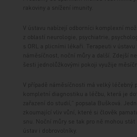
rakoviny a snížení imunity.
V ústavu nabízejí odborníci komplexní mož
z oblastí neurologie, psychiatrie, psycholo
s ORL a plicními lékaři. Terapeuti v ústavu
náměsíčnost, noční můry a další. Zdejší n
šesti jednolůžkovými pokoji využije měsíčn
V případě náměsíčnosti má velký léčebný 
kompletní diagnostiku a léčbu, která je d
zařazení do studií," popsala Bušková. Jedn
zkoumající vliv vůní, které si člověk pamat
snu. Noční můry se tak pro ně mohou stát
ústav i dobrovolníky.