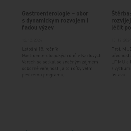
Gastroenterologie – obor
Štěrba
s dynamickým rozvojem i
rozvíj
řadou výzev
léčit p
12. 12. 2024
10. 12. 202
Letošní 18. ročník
Prof. MUD
Gastroenterologických dnů v Karlových
přednosto
Varech se setkal se značným zájmem
LF MU a 
odborné veřejnosti, a to i díky velmi
z výzkum
pestrému programu,…
ústavu…