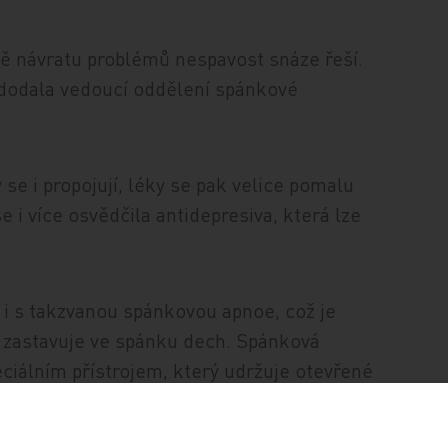
padě návratu problémů nespavost snáze řeší.
í," dodala vedoucí oddělení spánkové
e i propojují, léky se pak velice pomalu
 i více osvědčila antidepresiva, která lze
 i s takzvanou spánkovou apnoe, což je
 zastavuje ve spánku dech. Spánková
peciálním přístrojem, který udržuje otevřené
kou spánkovou apnoi lze řešit i