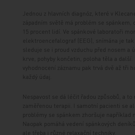
Jednou z hlavních diagnóz, které v Klecanec
západním světě má problém se spánkem, chr
15 procent lidí. Ve spánkové laboratoři mo
elektroencefalograf (EEG), snímána je tak
sleduje se i proud vzduchu před nosem a ús
krve, pohyby končetin, poloha těla a další. 
vyhodnocení záznamu pak trvá dvě až tři h
každý údaj.
Nespavost se dá léčit řadou způsobů, a to 
zaměřenou terapii. I samotní pacienti se a
problémy se spánkem zhoršuje například 
Naopak pomáhá vedení spánkových deníků, 
ale třeba i různé relaxační techniky.