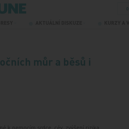
O
GRESY
AKTUÁLNÍ DISKUZE
KURZY A 
očních můr a běsů i
é k nemocím srdce, cév, zvýšení rizika