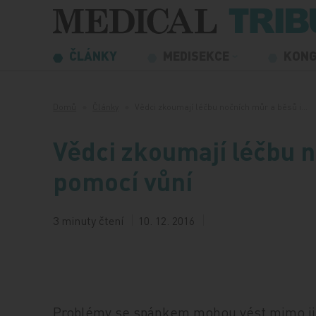
Přeskočit na obsah
ČLÁNKY
MEDISEKCE
KON
Domů
Články
Vědci zkoumají léčbu nočních můr a běsů i…
Vědci zkoumají léčbu n
pomocí vůní
3 minuty čtení
10. 12. 2016
Problémy se spánkem mohou vést mimo jin