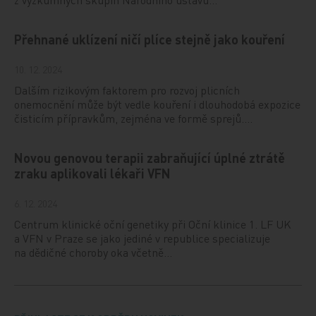
Přehnané uklízení ničí plíce stejně jako kouření
10. 12. 2024
Dalším rizikovým faktorem pro rozvoj plicních
onemocnění může být vedle kouření i dlouhodobá expozice
čisticím přípravkům, zejména ve formě sprejů.…
Novou genovou terapii zabraňující úplné ztrátě
zraku aplikovali lékaři VFN
6. 12. 2024
Centrum klinické oční genetiky při Oční klinice 1. LF UK
a VFN v Praze se jako jediné v republice specializuje
na dědičné choroby oka včetně…