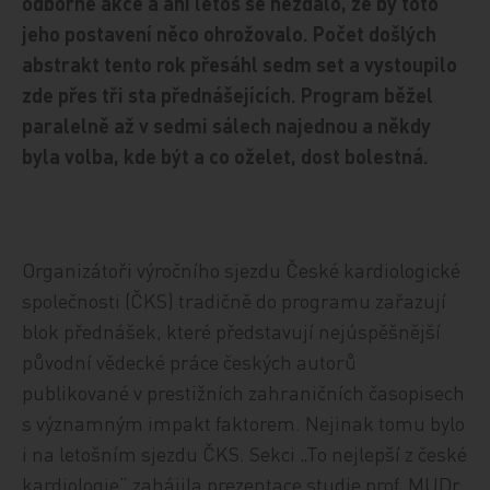
odborné akce a ani letos se nezdálo, že by toto
jeho postavení něco ohrožovalo. Počet došlých
abstrakt tento rok přesáhl sedm set a vystoupilo
zde přes tři sta přednášejících. Program běžel
paralelně až v sedmi sálech najednou a někdy
byla volba, kde být a co oželet, dost bolestná.
Organizátoři výročního sjezdu České kardiologické
společnosti (ČKS) tradičně do programu zařazují
blok přednášek, které představují nejúspěšnější
původní vědecké práce českých autorů
publikované v prestižních zahraničních časopisech
s významným impakt faktorem. Nejinak tomu bylo
i na letošním sjezdu ČKS. Sekci „To nejlepší z české
kardiologie“ zahájila prezentace studie prof. MUDr.