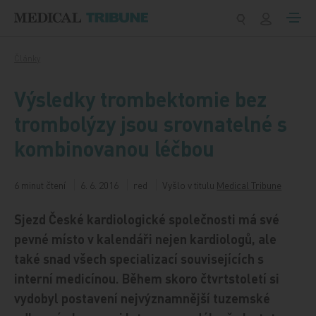
Přeskočit na obsah
Články
Výsledky trombektomie bez
trombolýzy jsou srovnatelné s
kombinovanou léčbou
6 minut čtení
6. 6. 2016
red
Vyšlo v titulu
Medical Tribune
Sjezd České kardiologické společnosti má své
pevné místo v kalendáři nejen kardiologů, ale
také snad všech specializací souvisejících s
interní medicínou. Během skoro čtvrtstoletí si
vydobyl postavení nejvýznamnější tuzemské