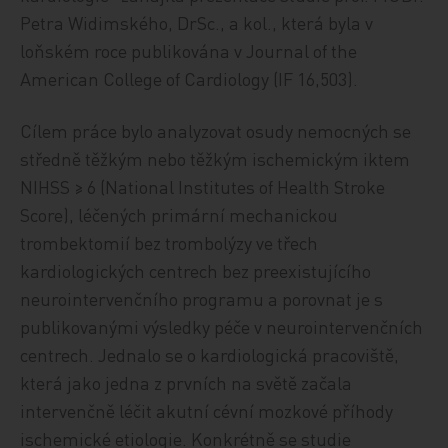
Petra Widimského, DrSc., a kol., která byla v
loňském roce publikována v Journal of the
American College of Cardiology (IF 16,503).
Cílem práce bylo analyzovat osudy nemocných se
středně těžkým nebo těžkým ischemickým iktem
NIHSS ≥ 6 (National Institutes of Health Stroke
Score), léčených primární mechanickou
trombektomií bez trombolýzy ve třech
kardiologických centrech bez preexistujícího
neurointervenčního programu a porovnat je s
publikovanými výsledky péče v neurointervenčních
centrech. Jednalo se o kardiologická pracoviště,
která jako jedna z prvních na světě začala
intervenčně léčit akutní cévní mozkové příhody
ischemické etiologie. Konkrétně se studie