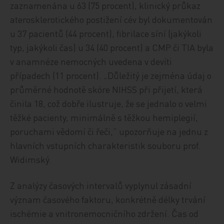
zaznamenána u 63 (75 procent), klinický průkaz
aterosklerotického postižení cév byl dokumentován
u 37 pacientů (44 procent), fibrilace síní (jakýkoli
typ, jakýkoli čas) u 34 (40 procent) a CMP či TIA byla
v anamnéze nemocných uvedena v devíti
případech (11 procent). „Důležitý je zejména údaj o
průměrné hodnotě skóre NIHSS při přijetí, která
činila 18, což dobře ilustruje, že se jednalo o velmi
těžké pacienty, minimálně s těžkou hemiplegií,
poruchami vědomí či řeči,“ upozorňuje na jednu z
hlavních vstupních charakteristik souboru prof.
Widimský.
Z analýzy časových intervalů vyplynul zásadní
význam časového faktoru, konkrétně délky trvání
ischémie a vnitronemocničního zdržení. Čas od