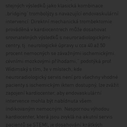
stejných výsledků jako klasická kombinace
‚bridging‘ trombolýzy s navazující endovaskulární
intervencí. Direktní mechanická trombektomie
prováděná v kardiocentrech může dosahovat
srovnatelných výsledků s neuroradiologickými
centry, tj. neurologické úpravy u cca 40 až 50
procent nemocných se závažnými ischemickými
cévními mozkovými příhodami,“ podotýká prof.
Widimský s tím, že v místech, kde
neuroradiologický servis není pro všechny vhodné
pacienty s ischemickým iktem dostupný, lze zvážit
zapojení kardiocenter, aby endovaskulární
intervence mohla být nabídnuta všem
indikovaným nemocným. Nespornou výhodou
kardiocenter, která jsou zvyklá na akutní servis
pacientů se STEMI, je dosahování krátkých