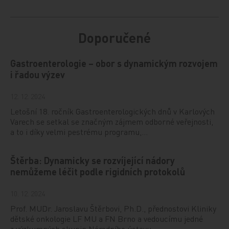
Doporučené
Gastroenterologie – obor s dynamickým rozvojem
i řadou výzev
12. 12. 2024
Letošní 18. ročník Gastroenterologických dnů v Karlových
Varech se setkal se značným zájmem odborné veřejnosti,
a to i díky velmi pestrému programu,…
Štěrba: Dynamicky se rozvíjející nádory
nemůžeme léčit podle rigidních protokolů
10. 12. 2024
Prof. MUDr. Jaroslavu Štěrbovi, Ph.D., přednostovi Kliniky
dětské onkologie LF MU a FN Brno a vedoucímu jedné
z výzkumných skupin Národního ústavu…