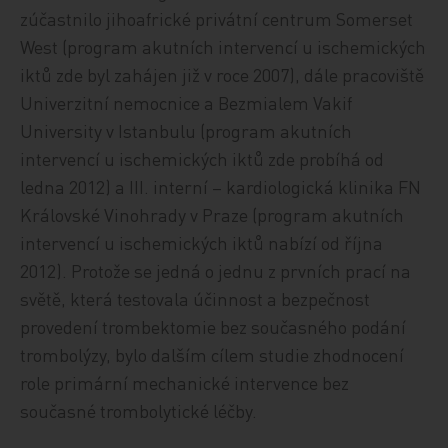
zúčastnilo jihoafrické privátní centrum Somerset
West (program akutních intervencí u ischemických
iktů zde byl zahájen již v roce 2007), dále pracoviště
Univerzitní nemocnice a Bezmialem Vakif
University v Istanbulu (program akutních
intervencí u ischemických iktů zde probíhá od
ledna 2012) a III. interní – kardiologická klinika FN
Královské Vinohrady v Praze (program akutních
intervencí u ischemických iktů nabízí od října
2012). Protože se jedná o jednu z prvních prací na
světě, která testovala účinnost a bezpečnost
provedení trombektomie bez současného podání
trombolýzy, bylo dalším cílem studie zhodnocení
role primární mechanické intervence bez
současné trombolytické léčby.