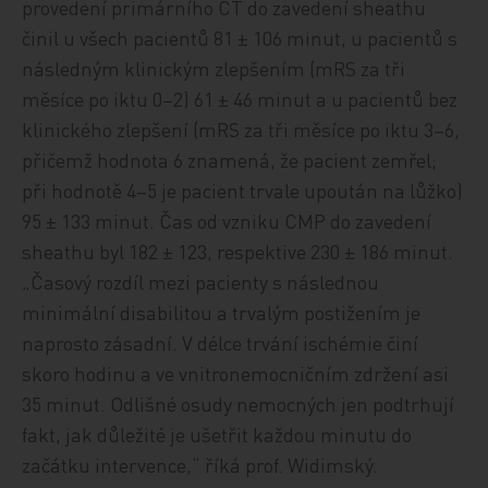
provedení primárního CT do zavedení sheathu
činil u všech pacientů 81 ± 106 minut, u pacientů s
následným klinickým zlepšením (mRS za tři
měsíce po iktu 0–2) 61 ± 46 minut a u pacientů bez
klinického zlepšení (mRS za tři měsíce po iktu 3–6,
přičemž hodnota 6 znamená, že pacient zemřel;
při hodnotě 4–5 je pacient trvale upoután na lůžko)
95 ± 133 minut. Čas od vzniku CMP do zavedení
sheathu byl 182 ± 123, respektive 230 ± 186 minut.
„Časový rozdíl mezi pacienty s následnou
minimální disabilitou a trvalým postižením je
naprosto zásadní. V délce trvání ischémie činí
skoro hodinu a ve vnitronemocničním zdržení asi
35 minut. Odlišné osudy nemocných jen podtrhují
fakt, jak důležité je ušetřit každou minutu do
začátku intervence,“ říká prof. Widimský.