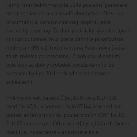
rámci trombektomie byla užita poslední generace
stent‑retrieverů a v případě vhodného nálezu na
proximální
a. carotis interna
ji doplnil ještě
karotický stenting. Za dobrý klinický výsledek (good
clinical outcome) byla podle definice považována
hodnota mRS ≤ 2 (modifikovaná Rankinova škála)
za tři měsíce po intervenci. Z pohledu disability
bylo tedy za dobrý výsledek považováno to, že
nemocní byli po 90 dnech od trombektomie
soběstační.
Průměrný věk pacientů byl 64,8 roku (SD 13,8;
medián 67,0), v souboru bylo 37 (44 procent) žen,
poměr anteriorních vs. posteriorních CMP byl 82 :
2. U 25 nemocných (30 procent) byl zjištěn diabetes
mellitus, hypertenze v anamnéze byla