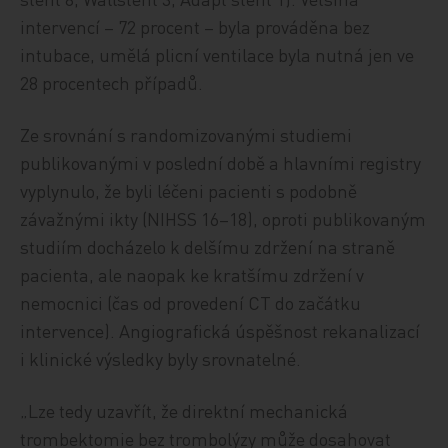
intervencí – 72 procent – byla prováděna bez
intubace, umělá plicní ventilace byla nutná jen ve
28 procentech případů.
Ze srovnání s randomizovanými studiemi
publikovanými v poslední době a hlavními registry
vyplynulo, že byli léčeni pacienti s podobně
závažnými ikty (NIHSS 16–18), oproti publikovaným
studiím docházelo k delšímu zdržení na straně
pacienta, ale naopak ke kratšímu zdržení v
nemocnici (čas od provedení CT do začátku
intervence). Angiografická úspěšnost rekanalizací
i klinické výsledky byly srovnatelné.
„Lze tedy uzavřít, že direktní mechanická
trombektomie bez trombolýzy může dosahovat