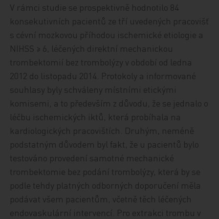
V rámci studie se prospektivně hodnotilo 84
konsekutivních pacientů ze tří uvedených pracovišť
s cévní mozkovou příhodou ischemické etiologie a
NIHSS ≥ 6, léčených direktní mechanickou
trombektomií bez trombolýzy v období od ledna
2012 do listopadu 2014. Protokoly a informované
souhlasy byly schváleny místními etickými
komisemi, a to především z důvodu, že se jednalo o
léčbu ischemických iktů, která probíhala na
kardiologických pracovištích. Druhým, neméně
podstatným důvodem byl fakt, že u pacientů bylo
testováno provedení samotné mechanické
trombektomie bez podání trombolýzy, která by se
podle tehdy platných odborných doporučení měla
podávat všem pacientům, včetně těch léčených
endovaskulární intervencí. Pro extrakci trombu v