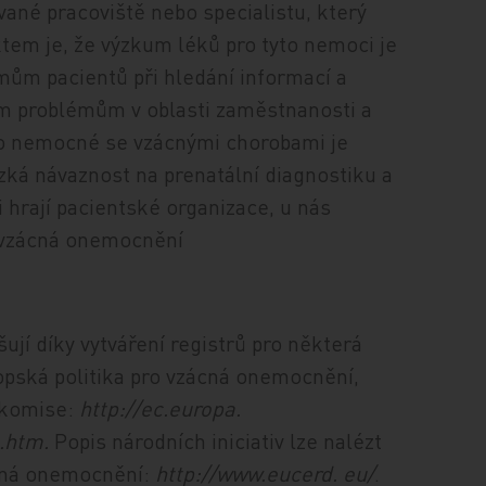
ované pracoviště nebo specialistu, který
ktem je, že výzkum léků pro tyto nemoci je
mům pacientů při hledání informací a
ím problémům v oblasti zaměstnanosti a
 o nemocné se vzácnými chorobami je
úzká návaznost na prenatální diagnostiku a
i hrají pacientské organizace, u nás
o vzácná onemocnění
ují díky vytváření registrů pro některá
opská politika pro vzácná onemocnění,
 komise:
http://ec.europa.
.htm.
Popis národních iniciativ lze nalézt
cná onemocnění:
http://www.eucerd. eu/
.