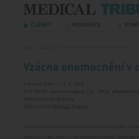
Přeskočit na obsah
ČLÁNKY
MEDISEKCE
KON
Domů
Články
Vzácná onemocnění v dermatovenerologii
Vzácná onemocnění v 
4 minuty čtení
11. 3. 2015
Prof. MUDr. Jana Hercogová, CSc., MHA, přednostka 
Nemocnice Na Bulovce
Vyšlo v titulu
Medical Tribune
Vzácná onemocnění jsou ta, která postihují méně než jednu osobu 
jedné části světa, zatímco v jiné mohou být relativně časté (např. 