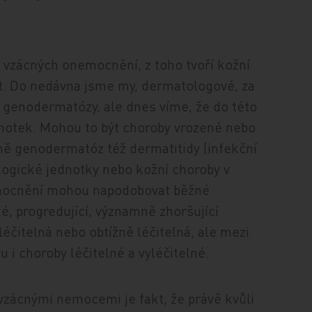
 vzácných onemocnění, z toho tvoří kožní
t. Do nedávna jsme my, dermatologové, za
 genodermatózy, ale dnes víme, že do této
dnotek. Mohou to být choroby vrozené nebo
mě genodermatóz též dermatitidy (infekční
ologické jednotky nebo kožní choroby v
mocnění mohou napodobovat běžné
é, progredující, významně zhoršující
léčitelná nebo obtížně léčitelná, ale mezi
i choroby léčitelné a vyléčitelné.
zácnými nemocemi je fakt, že právě kvůli