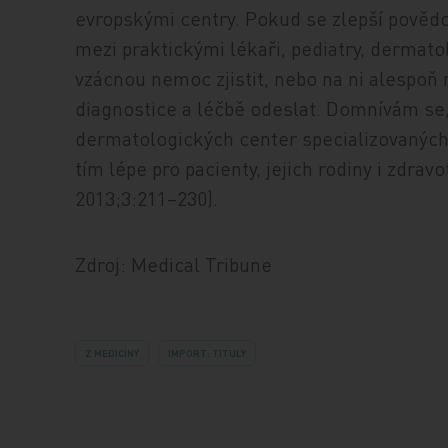
evropskými centry. Pokud se zlepší pově
mezi praktickými lékaři, pediatry, dermato
vzácnou nemoc zjistit, nebo na ni alespoň 
diagnostice a léčbě odeslat. Domnívám se,
dermatologických center specializovanýc
tím lépe pro pacienty, jejich rodiny i zdra
2013;3:211–230).
Zdroj: Medical Tribune
Z MEDICÍNY
IMPORT: TITULY