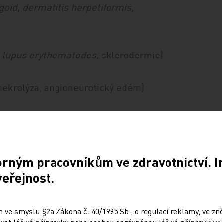
goid, dermatitis herpetiformis,
,
lupus erythematodes,
sklerodermie)
 nekrolýza, angioneurotický edém)
ansových buněk,
mycosis fungoides
,
orným pracovníkům ve zdravotnictví. 
veřejnost.
amyloidóza kůže, mucinóza kůže)
 ve smyslu §2a Zákona č. 40/1995 Sb., o regulaci reklamy, ve zněn
at léčivé přípravky nebo osobou oprávněnou léčivé přípravky vy