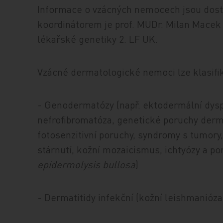
Informace o vzácných nemocech jsou dos
koordinátorem je prof. MUDr. Milan Macek j
lékařské genetiky 2. LF UK.
Vzácné dermatologické nemoci lze klasifi
- Genodermatózy (např. ektodermální dyspl
nefrofibromatóza, genetické poruchy derm
fotosenzitivní poruchy, syndromy s tumory
stárnutí, kožní mozaicismus, ichtyózy a p
epidermolysis bullosa
)
- Dermatitidy infekční (kožní leishmanióza