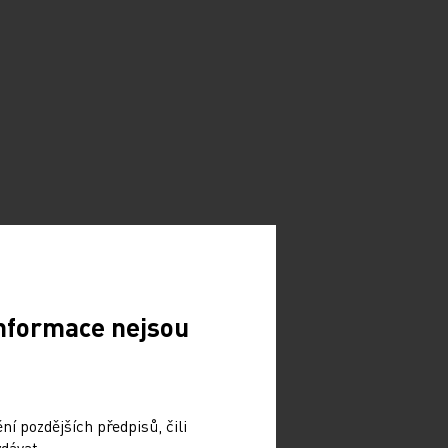
Informace nejsou
í pozdějších předpisů, čili
dávat.