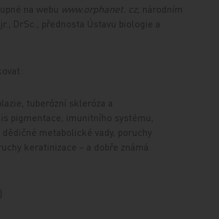
tupné na webu
www.orphanet. cz
, národním
r., DrSc., přednosta Ústavu biologie a
kovat:
azie, tuberózní skleróza a
is pigmentace, imunitního systému,
, dědičné metabolické vady, poruchy
oruchy keratinizace – a dobře známá
)