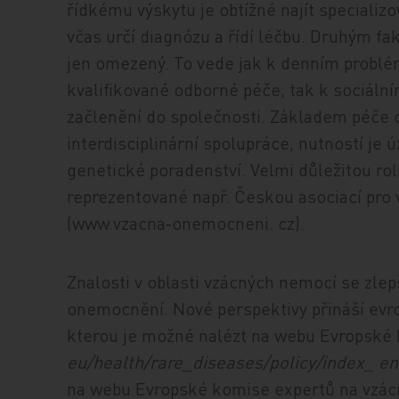
řídkému výskytu je obtížné najít specializ
včas určí diagnózu a řídí léčbu. Druhým fa
jen omezený. To vede jak k denním problé
kvalifikované odborné péče, tak k sociáln
začlenění do společnosti. Základem péče
interdisciplinární spolupráce, nutností je 
genetické poradenství. Velmi důležitou rol
reprezentované např. Českou asociací pr
(www.vzacna‑onemocneni. cz).
Znalosti v oblasti vzácných nemocí se zlepš
onemocnění. Nové perspektivy přináší evr
kterou je možné nalézt na webu Evropské
eu/health/rare_diseases/policy/index_ en
na webu Evropské komise expertů na vzá