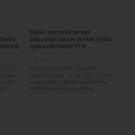
Novou genovou terapii
můžeme
zabraňující úplné ztrátě zraku
rotokolů
aplikovali lékaři VFN
6. 12. 2024
i, Ph.D.,
Centrum klinické oční genetiky
kologie
při Oční klinice 1. LF UK a VFN v Praze
 jedné
se jako jediné v republice specializuje
ího
na dědičné choroby oka včetně…