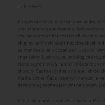
rovníkové Africe).
V současné době je popsáno asi sedm tisíc
vzácné nemoci asi desetinu, tedy sedm se
vzácná onemocnění považovali obvykle jen
skupiny patří celá škála nozologických je
se manifestovat v dospělosti. Jsou to kro
i neinfekční), nádory, polyetiologické noz
rámci systémových nemocí. Některá one
choroby. Často se jedná o nemoci chronick
kvalitu života. Řada vzácných nemocí je ne
dermatologickými vzácnými nemocemi jsou 
Společným problémem všech pacientů se v