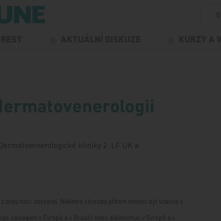
O
GRESY
AKTUÁLNÍ DISKUZE
KURZY A 
dermatovenerologii
Dermatovenerologické kliniky 2. LF UK a
z dvou tisíc obyvatel. Některé choroby přitom mohou být vzácné v
fogo salvagem v Evropě a v Brazílii nebo albinismus v Evropě a v