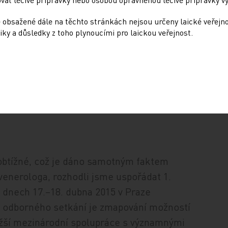
ngraenosum
)
 obsažené dále na těchto stránkách nejsou určeny laické veřejn
iky a důsledky z toho plynoucími pro laickou veřejnost.
tou)
 totalis, lichen planopilaris,
btížné, což je dáno samotným faktem
venerologa, rozhodli jsme uspořádat 1.
 dnech 17.–18. dubna 2015 v Praze
o odborného setkání je zmapování možností
žší mezinárodní spolupráce s významnými