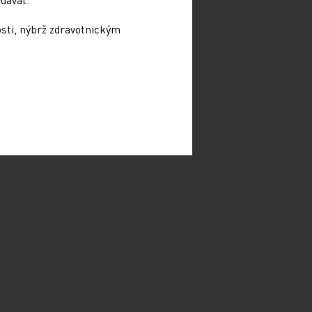
osti, nýbrž zdravotnickým