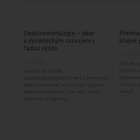
Gastroenterologie – obor
Přehnan
s dynamickým rozvojem i
stejně 
řadou výzev
10. 12. 202
12. 12. 2024
Dalším ri
plicních
Letošní 18. ročník
vedle kou
Gastroenterologických dnů v Karlových
čisticím 
Varech se setkal se značným zájmem
sprejů.…
odborné veřejnosti, a to i díky velmi
pestrému programu,…