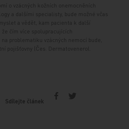
domí o vzácných kožních onemocněních
logy a dalšími specialisty, bude možné včas
myslet a vědět, kam pacienta k další
 že čím více spolupracujících
h na problematiku vzácných nemocí bude,
votní pojišťovny (Čes. Dermatovenerol.
Sdílejte článek