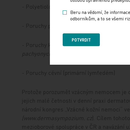
- Polyetiologické jednotky (
pyoderma ga
Beru na vědomí, že informace
odborníkům, a to se všemi riz
- Poruchy pigmentace (vitiligo s autoimuni
POTVRDIT
- Poruchy keratinizovaných
adnex (alopecia
pachyonychia congenita)
- Poruchy cévní (primární lymfedém)
Protože porozumět vzácným nemocem je o
jejich malé četnosti v denní praxi dermato
národní kongres „Vzácné kožní nemoci“ ve
(www.dermasympozium. cz
). Cílem tohot
mezioborové spolupráce v ČR a navázání u