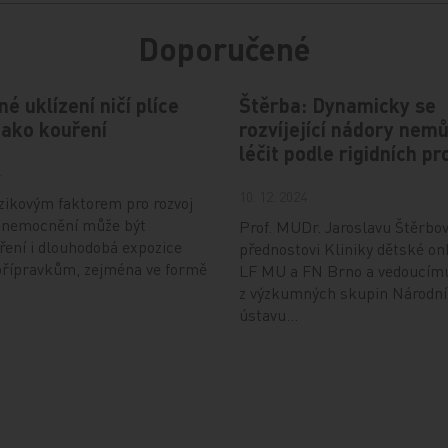
Doporučené
é uklízení ničí plíce
Štěrba: Dynamicky se
jako kouření
rozvíjející nádory ne
léčit podle rigidních p
4
10. 12. 2024
zikovým faktorem pro rozvoj
 onemocnění může být
Prof. MUDr. Jaroslavu Štěrbov
ření i dlouhodobá expozice
přednostovi Kliniky dětské on
přípravkům, zejména ve formě
LF MU a FN Brno a vedoucímu
z výzkumných skupin Národn
ústavu…