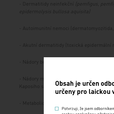
- Dermatitidy neinfekční
(pemfigus, pemfi
epidermolysis bullosa aquisita)
- Autoimunitní nemoci (dermatomyozitida
- Akutní dermatitidy (toxická epidermální
- Nádory benigní (lymfangiom)
- Nádory maligní (histiocytóza z Langerh
Obsah je určen odb
Kaposiho sarkom)
určeny pro laickou 
- Metabolické choroby choroby (porfyrie, 
Potvrzuji, že jsem odborníkem
osobou oprávněnou předepisov