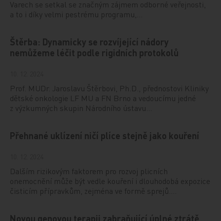
Varech se setkal se značným zájmem odborné veřejnosti,
a to i díky velmi pestrému programu,…
Štěrba: Dynamicky se rozvíjející nádory
nemůžeme léčit podle rigidních protokolů
10. 12. 2024
Prof. MUDr. Jaroslavu Štěrbovi, Ph.D., přednostovi Kliniky
dětské onkologie LF MU a FN Brno a vedoucímu jedné
z výzkumných skupin Národního ústavu…
Přehnané uklízení ničí plíce stejně jako kouření
10. 12. 2024
Dalším rizikovým faktorem pro rozvoj plicních
onemocnění může být vedle kouření i dlouhodobá expozice
čisticím přípravkům, zejména ve formě sprejů.…
Novou genovou terapii zabraňující úplné ztrátě