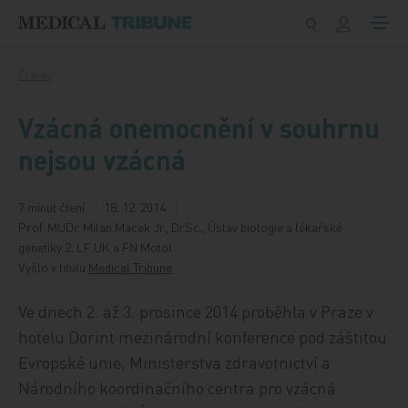
Přeskočit na obsah
Články
Vzácná onemocnění v souhrnu
nejsou vzácná
7 minut čtení
18. 12. 2014
Prof. MUDr. Milan Macek Jr., DrSc., Ústav biologie a lékařské
genetiky 2. LF UK a FN Motol
Vyšlo v titulu
Medical Tribune
Ve dnech 2. až 3. prosince 2014 proběhla v Praze v
hotelu Dorint mezinárodní konference pod záštitou
Evropské unie, Ministerstva zdravotnictví a
Národního koordinačního centra pro vzácná