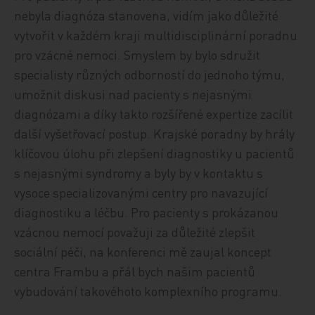
nebyla diagnóza stanovena, vidím jako důležité
vytvořit v každém kraji multidisciplinární poradnu
pro vzácné nemoci. Smyslem by bylo sdružit
specialisty různých odborností do jednoho týmu,
umožnit diskusi nad pacienty s nejasnými
diagnózami a díky takto rozšířené expertize zacílit
další vyšetřovací postup. Krajské poradny by hrály
klíčovou úlohu při zlepšení diagnostiky u pacientů
s nejasnými syndromy a byly by v kontaktu s
vysoce specializovanými centry pro navazující
diagnostiku a léčbu. Pro pacienty s prokázanou
vzácnou nemocí považuji za důležité zlepšit
sociální péči, na konferenci mě zaujal koncept
centra Frambu a přál bych našim pacientů
vybudování takovéhoto komplexního programu.