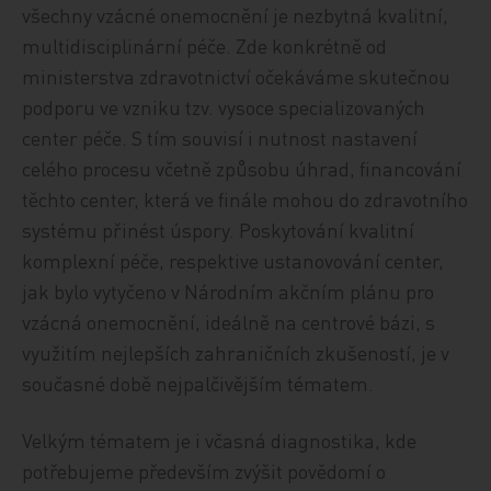
všechny vzácné onemocnění je nezbytná kvalitní,
multidisciplinární péče. Zde konkrétně od
ministerstva zdravotnictví očekáváme skutečnou
podporu ve vzniku tzv. vysoce specializovaných
center péče. S tím souvisí i nutnost nastavení
celého procesu včetně způsobu úhrad, financování
těchto center, která ve finále mohou do zdravotního
systému přinést úspory. Poskytování kvalitní
komplexní péče, respektive ustanovování center,
jak bylo vytyčeno v Národním akčním plánu pro
vzácná onemocnění, ideálně na centrové bázi, s
využitím nejlepších zahraničních zkušeností, je v
současné době nejpalčivějším tématem.
Velkým tématem je i včasná diagnostika, kde
potřebujeme především zvýšit povědomí o