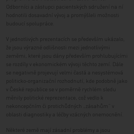
Odborníci a zástupci pacientských sdružení na ní
hodnotili dosavadní vývoj a promýšleli možnosti
budoucí spolupráce.
V jednotlivých prezentacích se především ukázalo,
že jsou výrazné odlišnosti mezi jednotlivými
zeměmi, které jsou dány především prohlubujícími
se rozdíly v ekonomickém vývoji těchto zemí. Dále
se negativně projevují velmi častá a nesystémová
politicko‑organizační rozhodnutí, kde podobně jako
v České republice se v poměrně rychlém sledu
měnily politické reprezentace, což vedlo k
nekoncepčním či protichůdných „zásahům“ v
oblasti diagnostiky a léčby vzácných onemocnění.
Některé země mají zásadní problémy a jsou