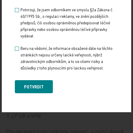
Potvrzuji, že jsem odborníkem ve smyslu §2a Zákona č.
- ukotvit v české lékové legislativě pojem léčivých
40/1995 Sb., o regulaci reklamy, ve znění pozdějších
přípravků pro vzácná onemocnění
předpisů, čili osobou oprávněnou předepisovat léčivé
přípravky nebo osobou oprávněnou léčivé přípravky
- vytvořit specifický legislativní rámec pro
vydávat.
stanovení ceny a úhrady léčivých přípravků pro
Beru na vědomí, že informace obsažené dále na těchto
vzácná onemocnění
stránkách nejsou určeny laické veřejnosti, nýbrž
zdravotnickým odborníkům, a to se všemi riziky a
- zapojení zástupců pacientů do rozhodovacích
důsledky z toho plynoucími pro laickou veřejnost.
procesů na úrovni lékového regulátora a MZ ČR
POTVRDIT
Prof. MUDr. Viktor Kožich, CSc.,
přednosta Ústavu dědičných metabolických poruch
1. LF UK a VFN
Pro pacienty trpící vzácnou nemocí, u nichž dosud