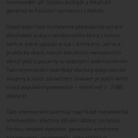
onemocnění při Ústavu biologie a lékařské
genetiky ve Fakultní nemocnici v Motole.
Uspořádání této konference představuje uznání
dlouholeté práce mezioborového týmu z tohoto
centra, které spolupracuje s klinikami, jež se v
prakticky všech našich fakultních nemocnicích
věnují péči o pacienty se vzácnými onemocněními.
Tato onemocnění pokrývají všechny diagnostické
skupiny a jejich společným znakem je jejich velmi
nízká populační prevalence – méně než 1 : 2 000
obyvatel.
Tato onemocnění zahrnují například metabolická
onemocnění, všechny dětské nádory, cystickou
fibrózu, svalové dystrofie, genetické syndromy,
autoimunitní onemocnění nebo střádavá