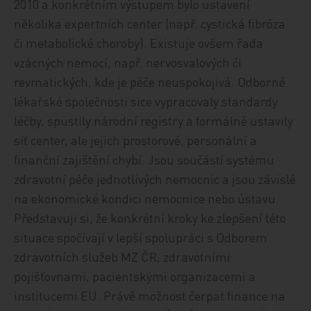
2010 a konkrétním výstupem bylo ustavení
několika expertních center (např. cystická fibróza
či metabolické choroby). Existuje ovšem řada
vzácných nemocí, např. nervosvalových či
revmatických, kde je péče neuspokojivá. Odborné
lékařské společnosti sice vypracovaly standardy
léčby, spustily národní registry a formálně ustavily
síť center, ale jejich prostorové, personální a
finanční zajištění chybí. Jsou součástí systému
zdravotní péče jednotlivých nemocnic a jsou závislé
na ekonomické kondici nemocnice nebo ústavu.
Představuji si, že konkrétní kroky ke zlepšení této
situace spočívají v lepší spolupráci s Odborem
zdravotních služeb MZ ČR, zdravotními
pojišťovnami, pacientskými organizacemi a
institucemi EU. Právě možnost čerpat finance na