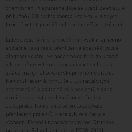
onemocnění. V současné době se uvádí, že existuje
přibližně 6 000 těchto chorob, kterými v různých
fázích života trpí až 20 milionů lidí v Evropské unii.
Lidé se vzácnými onemocněními však mají jedno
společné, jsou často přehlíženi a špatně či pozdě
diagnostikováni. Ne nadarmo se říká, že úroveň
zdravotního systému se pozná podle toho, jak
zvládá marginalizované skupiny nemocných…
Navíc vzhledem k tomu, že u „ultravzácných“
onemocnění je pouze několik pacientů v dané
zemi, je naprosto nezbytná mezinárodní
spolupráce. Konference se proto zabývala
přehledem projektů, které byly ve střední a
východní Evropě financovány v rámci Druhého
programu EU v oblasti zdraví (2008–2013).