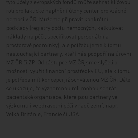
tyto účely z evropských fondů může sehrát klíčovou
roli pro faktické naplnění úlohy center pro vzácné
nemoci v ČR. Můžeme připravit konkrétní
podklady (registry počtu nemocných, kalkulovat
náklady na péči, specifikovat personální a
prostorové podmínky), ale potřebujeme k tomu
naslouchající partnery, kteří nás podpoří na úrovni
MZ ČR či ZP. Od zástupce MZ ČRjsme slyšeli o
možnosti využít finanční prostředky EU, ale k tomu
je potřeba mít koncepci již schválenou MZ ČR. Dále
se ukazuje, že významnou roli mohou sehrát
pacientské organizace, které jsou partnery ve
výzkumu i ve zdravotní péči v řadě zemí, např.
Velká Británie, Francie či USA.