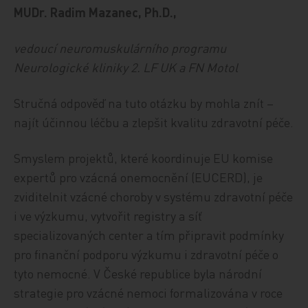
MUDr. Radim Mazanec, Ph.D.,
vedoucí neuromuskulárního programu
Neurologické kliniky 2. LF UK a FN Motol
Stručná odpověď na tuto otázku by mohla znít –
najít účinnou léčbu a zlepšit kvalitu zdravotní péče.
Smyslem projektů, které koordinuje EU komise
expertů pro vzácná onemocnění (EUCERD), je
zviditelnit vzácné choroby v systému zdravotní péče
i ve výzkumu, vytvořit registry a síť
specializovaných center a tím připravit podmínky
pro finanční podporu výzkumu i zdravotní péče o
tyto nemocné. V České republice byla národní
strategie pro vzácné nemoci formalizována v roce