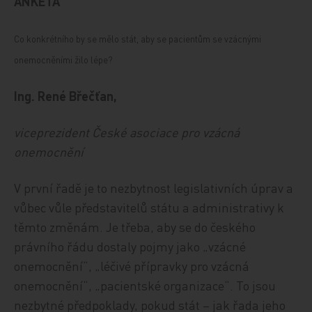
ANKETA
Co konkrétního by se mělo stát, aby se pacientům se vzácnými
onemocněními žilo lépe?
Ing. René Břečťan,
viceprezident České asociace pro vzácná
onemocnění
V první řadě je to nezbytnost legislativních úprav a
vůbec vůle představitelů státu a administrativy k
těmto změnám. Je třeba, aby se do českého
právního řádu dostaly pojmy jako „vzácné
onemocnění“, „léčivé přípravky pro vzácná
onemocnění“, „pacientské organizace“. To jsou
nezbytné předpoklady, pokud stát – jak řada jeho