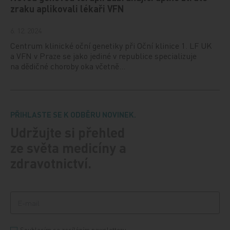
zraku aplikovali lékaři VFN
6. 12. 2024
Centrum klinické oční genetiky při Oční klinice 1. LF UK
a VFN v Praze se jako jediné v republice specializuje
na dědičné choroby oka včetně…
PŘIHLASTE SE K ODBĚRU NOVINEK.
Udržujte si přehled
ze světa medicíny a
zdravotnictví.
Souhlasím se zasíláním newsletteru