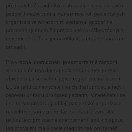
představitelů a politiků prohlašuje – chce opravdu
podpořit nezbytnou a významnou roli pacientských
organizací ve zdravotním systému, podpořit a
procesně zjednodušit proces péče a léčby vzácných
onemocnění. To je jedna oblast, kterou se snažíme
prosadit.
Pro vzácná onemocnění je samozřejmě zásadní
včasná a účinná dostupnost léků na tyto nemoci,
abychom po schválení jejich registrace na úrovni
EU zajistili co nejrychleji jejich dostupnost, a tedy i
cenovou úhradu pro české pacienty. V řadě zemí se
i na tomto procesu podílejí pacientské organizace,
respektive jsou v určité fázi součástí řízení. Ale
jelikož léky pro vzácná onemocnění jsou k dispozici
jen pro velmi malý počet diagnóz, tak pro téměř