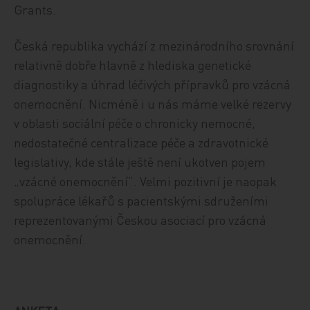
Grants.
Česká republika vychází z mezinárodního srovnání
relativně dobře hlavně z hlediska genetické
diagnostiky a úhrad léčivých přípravků pro vzácná
onemocnění. Nicméně i u nás máme velké rezervy
v oblasti sociální péče o chronicky nemocné,
nedostatečné centralizace péče a zdravotnické
legislativy, kde stále ještě není ukotven pojem
„vzácné onemocnění“. Velmi pozitivní je naopak
spolupráce lékařů s pacientskými sdruženími
reprezentovanými Českou asociací pro vzácná
onemocnění.