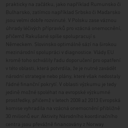
prakticky na začátku, jako například Rumunsko či
Bulharsko, zatímco například Srbsko či Maďarsko
jsou velmi dobře rozvinuté. V Polsku zase váznou
úhrady léčivých přípravků pro vzácná onemocnění,
přičemž Rakušané spíše spolupracují s
Německem. Slovinsko optimálně sází na širokou
mezinárodní spolupráci v diagnostice. Vlády EU
kromě toho schválily řadu doporučení pro opatření
v této oblasti, která potvrdila, že je nutné zavádět
národní strategie nebo plány, které však nedostaly
řádné finanční pokrytí. V oblasti výzkumu je tedy
jedině možné spoléhat na evropské výzkumné
prostředky, přičemž v letech 2008 až 2013 Evropská
komise vyhradila na vzácná onemocnění přibližně
30 milionů eur. Aktivity Národního koordinačního
centra jsou převážně financovány z Norway