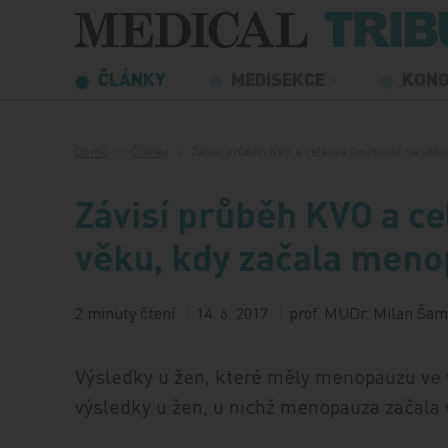
Přeskočit na obsah
ČLÁNKY
MEDISEKCE
KON
Domů
Články
Závisí průběh KVO a celková úmrtnost na věk
Závisí průběh KVO a c
věku, kdy začala men
2 minuty čtení
14. 6. 2017
prof. MUDr. Milan Šam
Výsledky u žen, které měly menopauzu ve v
výsledky u žen, u nichž menopauza začala v