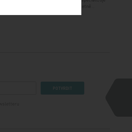
na dědičné choroby oka včetně…
POTVRDIT
wsletteru