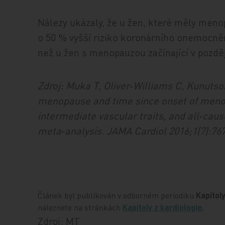
Nálezy ukázaly, že u žen, které měly men
o 50 % vyšší riziko koronárního onemocně
než u žen s menopauzou začínající v pozdě
Zdroj: Muka T, Oliver‑Williams C, Kunutsor 
menopause and time since onset of meno
intermediate vascular traits, and all‑cau
meta‑analysis. JAMA Cardiol 2016;1(7):76
Článek byl publikován v odborném periodiku
Kapitoly
naleznete na stránkách
Kapitoly z kardiologie
.
Zdroj: MT