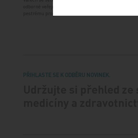
odborné veřejnosti, a to i díky velmi
z výzkum
pestrému programu,…
ústavu…
PŘIHLASTE SE K ODBĚRU NOVINEK.
Udržujte si přehled ze
medicíny a zdravotnict