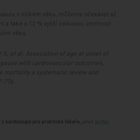
opauzu v nízkém věku, můžeme očekávat až
ní a také o 12 % vyšší celkovou úmrtnost
jším věku.
S, et al. Association of age at onset of
pause with cardiovascular outcomes,
se mortality a systematic review and
7–776.
 z kardiologie pro praktické lékaře,
jehož
archiv