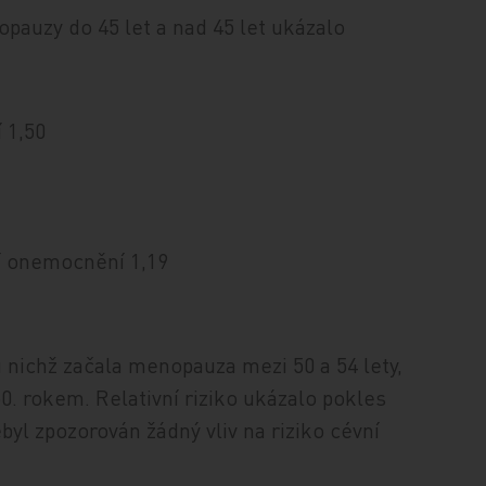
pauzy do 45 let a nad 45 let ukázalo
 1,50
í onemocnění 1,19
 nichž začala menopauza mezi 50 a 54 lety,
0. rokem. Relativní riziko ukázalo pokles
byl zpozorován žádný vliv na riziko cévní