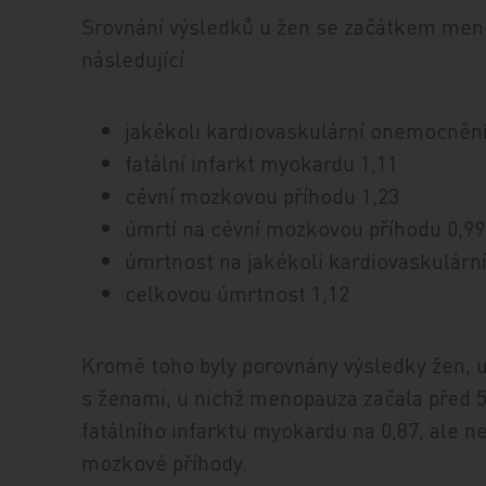
Srovnání výsledků u žen se začátkem meno
následující
jakékoli kardiovaskulární onemocnění
fatální infarkt myokardu 1,11
cévní mozkovou příhodu 1,23
úmrtí na cévní mozkovou příhodu 0,99
úmrtnost na jakékoli kardiovaskulárn
celkovou úmrtnost 1,12
Kromě toho byly porovnány výsledky žen, u
s ženami, u nichž menopauza začala před 5
fatálního infarktu myokardu na 0,87, ale ne
mozkové příhody.