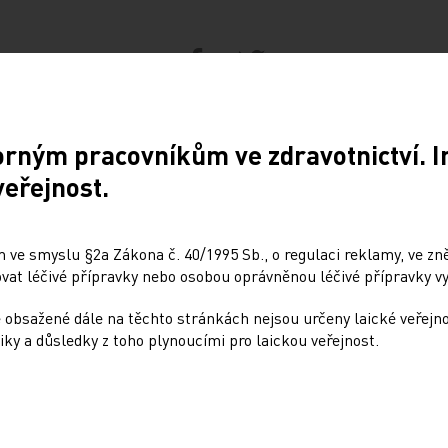
Sdílejte článek
orným pracovníkům ve zdravotnictví. 
veřejnost.
Doporučené
 ve smyslu §2a Zákona č. 40/1995 Sb., o regulaci reklamy, ve zněn
at léčivé přípravky nebo osobou oprávněnou léčivé přípravky vy
: Dynamicky se
Přehnané uklízení ničí 
ející nádory nemůžeme
stejně jako kouření
 obsažené dále na těchto stránkách nejsou určeny laické veřejn
odle rigidních protokolů
iky a důsledky z toho plynoucími pro laickou veřejnost.
10. 12. 2024
4
Dalším rizikovým faktorem pr
plicních onemocnění může bý
r. Jaroslavu Štěrbovi, Ph.D.,
vedle kouření i dlouhodobá ex
vi Kliniky dětské onkologie
čisticím přípravkům, zejména
FN Brno a vedoucímu jedné