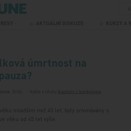
O
GRESY
AKTUÁLNÍ DISKUZE
KURZY A 
u…
elková úmrtnost na
opauza?
ánek, DrSc.
Vyšlo v titulu
Kapitoly z kardiologie
ěku mladším než 45 let, byly srovnávány s
e věku od 45 let výše.