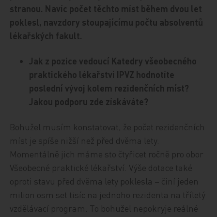
stranou. Navíc počet těchto míst během dvou let
poklesl, navzdory stoupajícímu počtu absolventů
lékařských fakult.
Jak z pozice vedoucí Katedry všeobecného
praktického lékařství IPVZ hodnotíte
poslední vývoj kolem rezidenčních míst?
Jakou podporu zde získáváte?
Bohužel musím konstatovat, že počet rezidenčních
míst je spíše nižší než před dvěma lety.
Momentálně jich máme sto čtyřicet ročně pro obor
Všeobecné praktické lékařství. Výše dotace také
oproti stavu před dvěma lety poklesla – činí jeden
milion osm set tisíc na jednoho rezidenta na tříletý
vzdělávací program. To bohužel nepokryje reálné