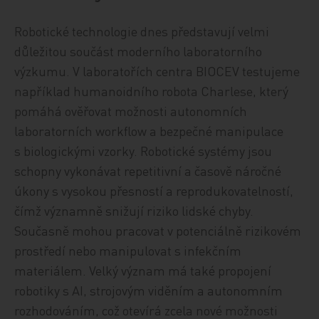
Robotické technologie dnes představují velmi
důležitou součást moderního laboratorního
výzkumu. V laboratořích centra BIOCEV testujeme
například humanoidního robota Charlese, který
pomáhá ověřovat možnosti autonomních
laboratorních workflow a bezpečné manipulace
s biologickými vzorky. Robotické systémy jsou
schopny vykonávat repetitivní a časově náročné
úkony s vysokou přesností a reprodukovatelností,
čímž významně snižují riziko lidské chyby.
Současně mohou pracovat v potenciálně rizikovém
prostředí nebo manipulovat s infekčním
materiálem. Velký význam má také propojení
robotiky s AI, strojovým viděním a autonomním
rozhodováním, což otevírá zcela nové možnosti