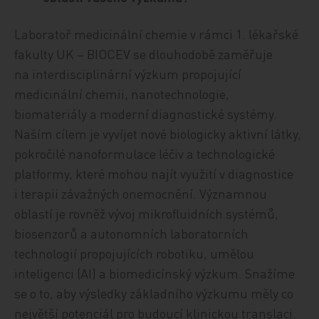
Laboratoř medicinální chemie v rámci 1. lékařské
fakulty UK – BIOCEV se dlouhodobě zaměřuje
na interdisciplinární výzkum propojující
medicinální chemii, nanotechnologie,
biomateriály a moderní diagnostické systémy.
Naším cílem je vyvíjet nové biologicky aktivní látky,
pokročilé nanoformulace léčiv a technologické
platformy, které mohou najít využití v diagnostice
i terapii závažných onemocnění. Významnou
oblastí je rovněž vývoj mikrofluidních systémů,
biosenzorů a autonomních laboratorních
technologií propojujících robotiku, umělou
inteligenci (AI) a biomedicínský výzkum. Snažíme
se o to, aby výsledky základního výzkumu měly co
největší potenciál pro budoucí klinickou translaci.