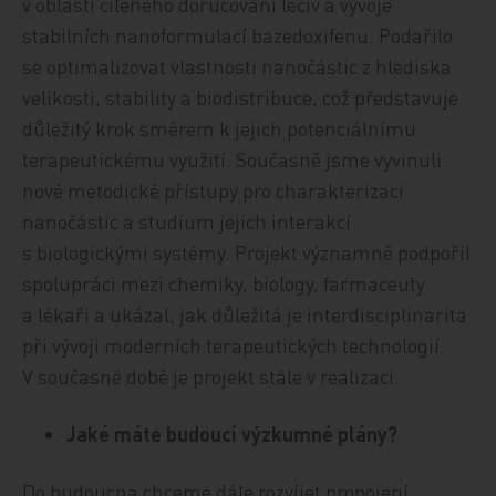
v oblasti cíleného doručování léčiv a vývoje
stabilních nanoformulací bazedoxifenu. Podařilo
se optimalizovat vlastnosti nanočástic z hlediska
velikosti, stability a biodistribuce, což představuje
důležitý krok směrem k jejich potenciálnímu
terapeutickému využití. Současně jsme vyvinuli
nové metodické přístupy pro charakterizaci
nanočástic a studium jejich interakcí
s biologickými systémy. Projekt významně podpořil
spolupráci mezi chemiky, biology, farmaceuty
a lékaři a ukázal, jak důležitá je interdisciplinarita
při vývoji moderních terapeutických technologií.
V současné době je projekt stále v realizaci.
Jaké máte budoucí výzkumné plány?
Do budoucna chceme dále rozvíjet propojení