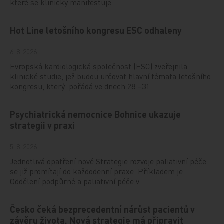
které se klinicky manifestuje…
Hot Line letošního kongresu ESC odhaleny
6. 8. 2026
Evropská kardiologická společnost (ESC) zveřejnila
klinické studie, jež budou určovat hlavní témata letošního
kongresu, který pořádá ve dnech 28.–31…
Psychiatrická nemocnice Bohnice ukazuje
strategii v praxi
5. 8. 2026
Jednotlivá opatření nové Strategie rozvoje paliativní péče
se již promítají do každodenní praxe. Příkladem je
Oddělení podpůrné a paliativní péče v…
Česko čeká bezprecedentní nárůst pacientů v
závěru života. Nová strategie má připravit