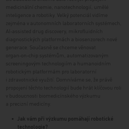
medicinální chemie, nanotechnologií, umělé
inteligence a robotiky. Velký potenciál vidíme
zejména v autonomních laboratorních systémech,
AI‑assisted drug discovery, mikrofluidních
diagnostických platformách a biosenzorech nové
generace. Současně se chceme věnovat
organ‑on‑chip systémům, automatizovaným
screeningovým technologiím a humanoidním
robotickým platformám pro laboratorní
i zdravotnické využití. Domníváme se, že právě
propojení těchto technologií bude hrát klíčovou roli
v budoucnosti biomedicínského výzkumu
a precizní medicíny.
Jak vám při výzkumu pomáhají robotické
technologie?