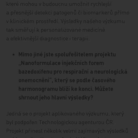
které mohou v budoucnu umožnit rychlejší
a přesnější detekci patogenů či biomarkerů přímo
v klinickém prostředí. Výsledky našeho výzkumu
tak směřují k personalizované medicíně
a efektivnější diagnostice i terapii.
Mimo jiné jste spoluřešitelem projektu
„Nanoformulace injekčních forem
bazedoxifenu pro respirační a neurologická
onemocnění“, který se podle časového
harmonogramu blíží ke konci. Můžete
shrnout jeho hlavní výsledky?
Jedná se o projekt aplikovaného výzkumu, který
byl podpořen Technologickou agenturou ČR.
Projekt přinesl několik velmi zajímavých výsledků