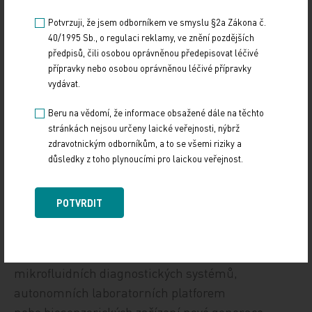
velmi úzce spojena s konvergencí několika
Potvrzuji, že jsem odborníkem ve smyslu §2a Zákona č.
technologických oblastí, zejména umělé
40/1995 Sb., o regulaci reklamy, ve znění pozdějších
předpisů, čili osobou oprávněnou předepisovat léčivé
inteligence, genomiky, pokročilého zobrazování,
přípravky nebo osobou oprávněnou léčivé přípravky
robotiky a nanotechnologií. AI dnes zásadně mění
vydávat.
způsob analýzy biologických dat, návrhu léčiv
Beru na vědomí, že informace obsažené dále na těchto
i diagnostiky. Genomické a single‑cell technologie
stránkách nejsou určeny laické veřejnosti, nýbrž
umožňují stále přesnější personalizaci léčby
zdravotnickým odborníkům, a to se všemi riziky a
a detailní pochopení biologických procesů
důsledky z toho plynoucími pro laickou veřejnost.
na úrovni jednotlivých buněk. Pokročilé
zobrazovací technologie zase přinášejí nové
POTVRDIT
možnosti studia buněčných a molekulárních
mechanismů. V našich projektech se snažíme tyto
technologie aktivně propojovat, například při vývoji
mikrofluidních diagnostických systémů,
autonomních laboratorních platforem
nebo biosenzorických zařízení nové generace,