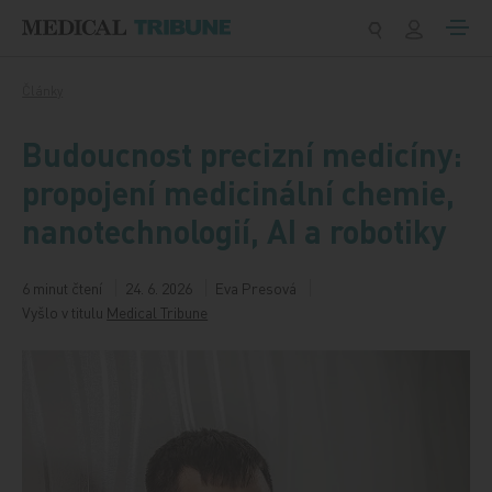
Přeskočit na obsah
Články
Budoucnost precizní medicíny:
propojení medicinální chemie,
nanotechnologií, AI a robotiky
6 minut čtení
24. 6. 2026
Eva Presová
Vyšlo v titulu
Medical Tribune