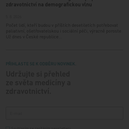
zdravotnictví na demografickou vlnu
5. 8. 2026
Počet lidí, kteří budou v příštích desetiletích potřebovat
paliativní, ošetřovatelskou i sociální péči, výrazně poroste.
Už dnes v České republice…
PŘIHLASTE SE K ODBĚRU NOVINEK.
Udržujte si přehled
ze světa medicíny a
zdravotnictví.
Souhlasím se zasíláním newsletteru