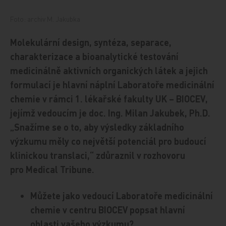
Foto: archiv M. Jakubka
Molekulární design, syntéza, separace,
charakterizace a bioanalytické testování
medicinálně aktivních organických látek a jejich
formulací je hlavní náplní Laboratoře medicinální
chemie v rámci 1. lékařské fakulty UK – BIOCEV,
jejímž vedoucím je doc. Ing. Milan Jakubek, Ph.D.
„Snažíme se o to, aby výsledky základního
výzkumu měly co největší potenciál pro budoucí
klinickou translaci,“ zdůraznil v rozhovoru
pro Medical Tribune.
Můžete jako vedoucí Laboratoře medicinální
chemie v centru BIOCEV popsat hlavní
oblasti vašeho výzkumu?