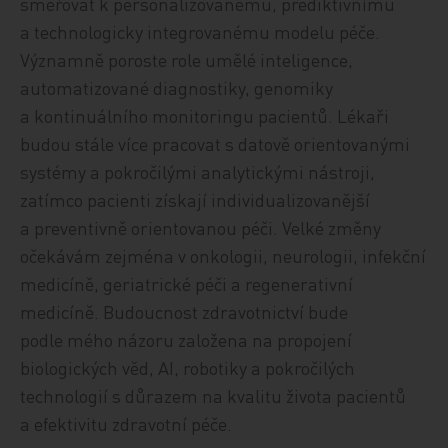
směřovat k personalizovanému, prediktivnímu
a technologicky integrovanému modelu péče.
Významně poroste role umělé inteligence,
automatizované diagnostiky, genomiky
a kontinuálního monitoringu pacientů. Lékaři
budou stále více pracovat s datově orientovanými
systémy a pokročilými analytickými nástroji,
zatímco pacienti získají individualizovanější
a preventivně orientovanou péči. Velké změny
očekávám zejména v onkologii, neurologii, infekční
medicíně, geriatrické péči a regenerativní
medicíně. Budoucnost zdravotnictví bude
podle mého názoru založena na propojení
biologických věd, AI, robotiky a pokročilých
technologií s důrazem na kvalitu života pacientů
a efektivitu zdravotní péče.