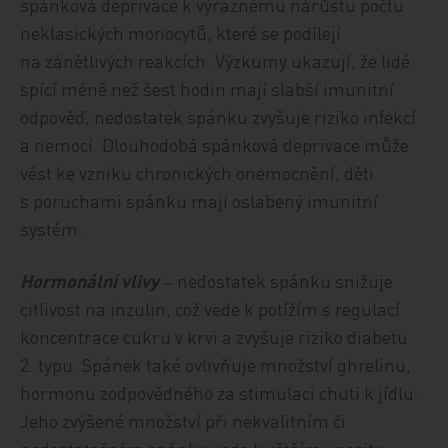
spánková deprivace k výraznému nárůstu počtu
neklasických monocytů, které se podílejí
na zánětlivých reakcích. Výzkumy ukazují, že lidé
spící méně než šest hodin mají slabší imunitní
odpověď, nedostatek spánku zvyšuje riziko infekcí
a nemocí. Dlouhodobá spánková deprivace může
vést ke vzniku chronických onemocnění, děti
s poruchami spánku mají oslabený imunitní
systém.
Hormonální vlivy
– nedostatek spánku snižuje
citlivost na inzulin, což vede k potížím s regulací
koncentrace cukru v krvi a zvyšuje riziko diabetu
2. typu. Spánek také ovlivňuje množství ghrelinu,
hormonu zodpovědného za stimulaci chuti k jídlu.
Jeho zvýšené množství při nekvalitním či