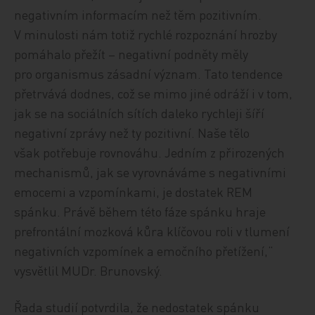
negativním informacím než těm pozitivním.
V minulosti nám totiž rychlé rozpoznání hrozby
pomáhalo přežít – negativní podněty měly
pro organismus zásadní význam. Tato tendence
přetrvává dodnes, což se mimo jiné odráží i v tom,
jak se na sociálních sítích daleko rychleji šíří
negativní zprávy než ty pozitivní. Naše tělo
však potřebuje rovnováhu. Jedním z přirozených
mechanismů, jak se vyrovnáváme s negativními
emocemi a vzpomínkami, je dostatek REM
spánku. Právě během této fáze spánku hraje
prefrontální mozková kůra klíčovou roli v tlumení
negativních vzpomínek a emočního přetížení,“
vysvětlil MUDr. Brunovský.
Řada studií potvrdila, že nedostatek spánku