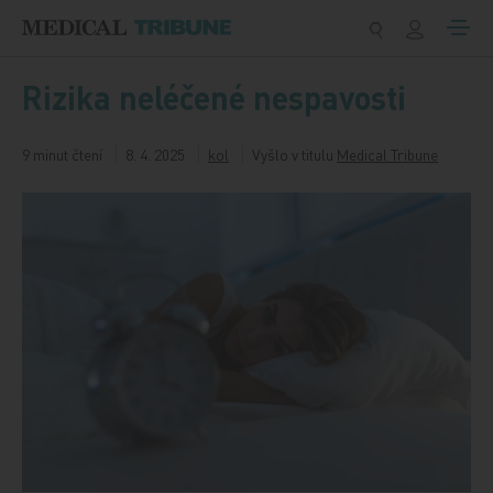
Přeskočit na obsah
Rizika neléčené nespavosti
9 minut čtení
8. 4. 2025
kol
Vyšlo v titulu
Medical Tribune