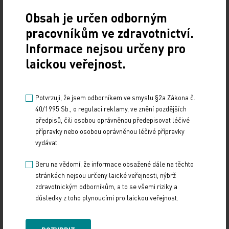
probuzení s nemožností opět usnout
Obsah je určen odborným
nebo subjektivní pocit neosvěžujícího spánku –
pracovníkům ve zdravotnictví.
a to i přesto, že má člověk vhodné podmínky
Informace nejsou určeny pro
i dostatek času ke spánku. Tyto obtíže se musejí
vyskytovat alespoň třikrát týdně po dobu
laickou veřejnost.
minimálně tří měsíců a musejí být spojeny
s narušením denního fungování, například
Potvrzuji, že jsem odborníkem ve smyslu §2a Zákona č.
ve formě únavy, podrážděnosti, skleslé nálady,
40/1995 Sb., o regulaci reklamy, ve znění pozdějších
celkového vyčerpání nebo zhoršené koncentrace
předpisů, čili osobou oprávněnou předepisovat léčivé
přípravky nebo osobou oprávněnou léčivé přípravky
a paměti.
vydávat.
Chronická insomnie je častější u starších lidí,
Beru na vědomí, že informace obsažené dále na těchto
u žen a u osob trpících depresivní poruchou.
stránkách nejsou určeny laické veřejnosti, nýbrž
zdravotnickým odborníkům, a to se všemi riziky a
Mezi spouštěče patří dlouhodobý stres, nadměrný
důsledky z toho plynoucími pro laickou veřejnost.
hluk, extrémní teploty, narušený režim spánku
a bdění, změny prostředí, nežádoucí účinky