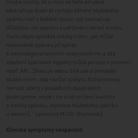
Studie zjistily, že u myší se beta amyloid
odstraňuje dvakrát rychleji během hlubokého
spánku než v bdělém stavu, což naznačuje
důležitou roli spánku v udržování zdraví mozku.
Tento objev vyvolává otázky o tom, jak může
nedostatek spánku přispívat
k neurodegenerativním onemocněním a zda
zlepšení spánkové hygieny může pomoci v prevenci
např. AN. „Dnes se vedou diskuse a provádějí
studie o tom, zda nárůst výskytu Alzheimerovy
nemoci, který v posledních desetiletích
pozorujeme, nejde i na vrub snížení kvantity
a kvality spánku, zejména hlubokého spánku
u seniorů,“ upozornil MUDr. Brunovský.
Klinické symptomy nespavosti