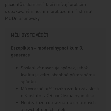
pacientů s demencí, kteří mívají problém
s opakovaným nočním probuzením,“ shrnul
MUDr. Brunovský.
MĚLI BYSTE VĚDĚT
Eszopiklon – moderníhypnotikum 3.
generace
Spolehlivě navozuje spánek, jehož
kvalita je velmi obdobná přirozenému
spánku.
Má výrazně nižší riziko vzniku závislosti
než ostatní v ČR používaná hypnotika.
Není zařazen do seznamu omamných
a psychotropních látek.