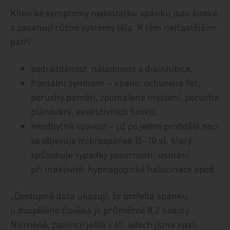
Klinické symptomy nedostatku spánku jsou široké
a zasahují různé systémy těla. K těm nejčastějším
patří:
podrážděnost, náladovost a disinhibice,
frontální syndrom – apatie, ochuzená řeč,
poruchy paměti, zpomalené myšlení, porucha
plánování, exekutivních funkcí,
neodbytná spavost – již po jedné probdělé noci
se objevuje mikrospánek (5–10 s), který
způsobuje výpadky pozornosti, usínání
při inaktivitě, hypnagogické halucinace apod.
„Dostupná data ukazují, že potřeba spánku
u dospělého člověka je průměrně 8,2 hodiny.
Nicméně, zatímco ještě v 60. letech jsme spali