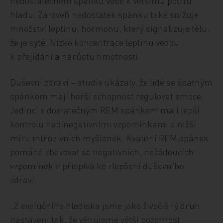
nedostatečném spánku vede k většímu pocitu
hladu. Zároveň nedostatek spánku také snižuje
množství leptinu, hormonu, který signalizuje tělu,
že je syté. Nízké koncentrace leptinu vedou
k přejídání a nárůstu hmotnosti.
Duševní zdraví – studie ukázaly, že lidé se špatným
spánkem mají horší schopnost regulovat emoce.
Jedinci s dostatečným REM spánkem mají lepší
kontrolu nad negativními vzpomínkami a nižší
míru intruzivních myšlenek. Kvalitní REM spánek
pomáhá zbavovat se negativních, nežádoucích
vzpomínek a přispívá ke zlepšení duševního
zdraví.
„Z evolučního hlediska jsme jako živočišný druh
nastaveni tak, že věnujeme větší pozornost