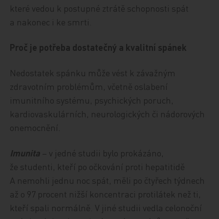
které vedou k postupné ztrátě schopnosti spát
a nakonec i ke smrti.
Proč je potřeba dostatečný a kvalitní spánek
Nedostatek spánku může vést k závažným
zdravotním problémům, včetně oslabení
imunitního systému, psychických poruch,
kardiovaskulárních, neurologických či nádorových
onemocnění.
Imunita
– v jedné studii bylo prokázáno,
že studenti, kteří po očkování proti hepatitidě
A nemohli jednu noc spát, měli po čtyřech týdnech
až o 97 procent nižší koncentraci protilátek než ti,
kteří spali normálně. V jiné studii vedla celonoční