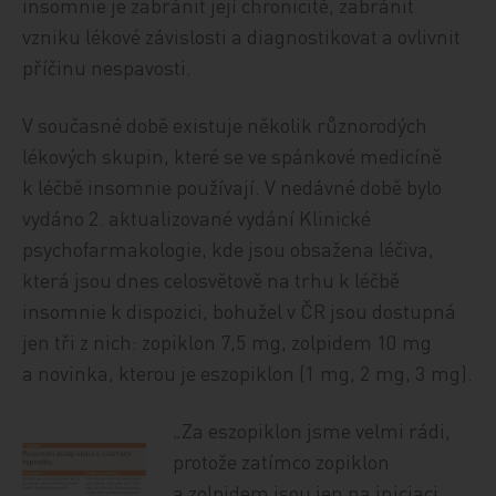
insomnie je zabránit její chronicitě, zabránit
vzniku lékové závislosti a diagnostikovat a ovlivnit
příčinu nespavosti.
V současné době existuje několik různorodých
lékových skupin, které se ve spánkové medicíně
k léčbě insomnie používají. V nedávné době bylo
vydáno 2. aktualizované vydání Klinické
psychofarmakologie, kde jsou obsažena léčiva,
která jsou dnes celosvětově na trhu k léčbě
insomnie k dispozici, bohužel v ČR jsou dostupná
jen tři z nich: zopiklon 7,5 mg, zolpidem 10 mg
a novinka, kterou je eszopiklon (1 mg, 2 mg, 3 mg).
„Za eszopiklon jsme velmi rádi,
protože zatímco zopiklon
a zolpidem jsou jen na iniciaci,