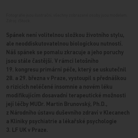
Fotografie jsou ilustrační, všechny zobrazené osoby jsou modelem.
Zdroj: iStock.
Spánek není volitelnou složkou životního stylu,
ale neoddiskutovatelnou biologickou nutností.
Náš spánek se pomalu zkracuje a jeho poruchy
jsou stále častější. V rámci letošního
19. kongresu primární péče, který se uskutečnil
28. a 29. března v Praze, vystoupil s přednáškou
o rizicích neléčené insomnie a novém léku
modifikujícím dosavadní terapeutické možnosti
její léčby MUDr. Martin Brunovský, Ph.D.,
z Národního ústavu duševního zdraví v Klecanech
a Kliniky psychiatrie a lékařské psychologie
3. LF UK v Praze.