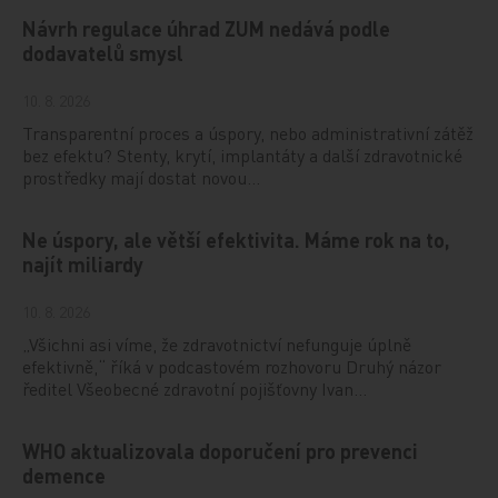
Návrh regulace úhrad ZUM nedává podle
dodavatelů smysl
10. 8. 2026
Transparentní proces a úspory, nebo administrativní zátěž
bez efektu? Stenty, krytí, implantáty a další zdravotnické
prostředky mají dostat novou…
Ne úspory, ale větší efektivita. Máme rok na to,
najít miliardy
10. 8. 2026
„Všichni asi víme, že zdravotnictví nefunguje úplně
efektivně,“ říká v podcastovém rozhovoru Druhý názor
ředitel Všeobecné zdravotní pojišťovny Ivan…
WHO aktualizovala doporučení pro prevenci
demence