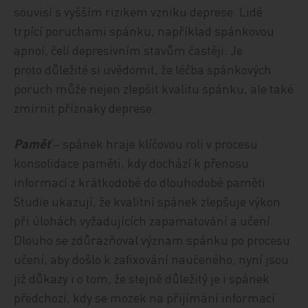
souvisí s vyšším rizikem vzniku deprese. Lidé
trpící poruchami spánku, například spánkovou
apnoí, čelí depresivním stavům častěji. Je
proto důležité si uvědomit, že léčba spánkových
poruch může nejen zlepšit kvalitu spánku, ale také
zmírnit příznaky deprese.
Paměť
– spánek hraje klíčovou roli v procesu
konsolidace paměti, kdy dochází k přenosu
informací z krátkodobé do dlouhodobé paměti.
Studie ukazují, že kvalitní spánek zlepšuje výkon
při úlohách vyžadujících zapamatování a učení.
Dlouho se zdůrazňoval význam spánku po procesu
učení, aby došlo k zafixování naučeného, nyní jsou
již důkazy i o tom, že stejně důležitý je i spánek
předchozí, kdy se mozek na přijímání informací