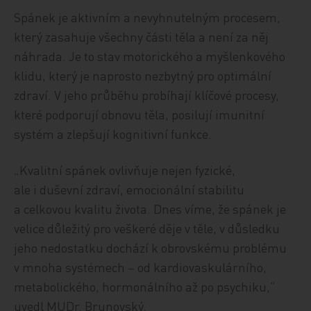
Spánek je aktivním a nevyhnutelným procesem,
který zasahuje všechny části těla a není za něj
náhrada. Je to stav motorického a myšlenkového
klidu, který je naprosto nezbytný pro optimální
zdraví. V jeho průběhu probíhají klíčové procesy,
které podporují obnovu těla, posilují imunitní
systém a zlepšují kognitivní funkce.
„Kvalitní spánek ovlivňuje nejen fyzické,
ale i duševní zdraví, emocionální stabilitu
a celkovou kvalitu života. Dnes víme, že spánek je
velice důležitý pro veškeré děje v těle, v důsledku
jeho nedostatku dochází k obrovskému problému
v mnoha systémech – od kardiovaskulárního,
metabolického, hormonálního až po psychiku,“
uvedl MUDr. Brunovský.