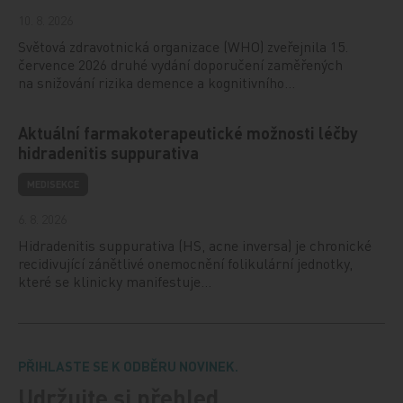
10. 8. 2026
Světová zdravotnická organizace (WHO) zveřejnila 15.
července 2026 druhé vydání doporučení zaměřených
na snižování rizika demence a kognitivního…
Aktuální farmakoterapeutické možnosti léčby
hidradenitis suppurativa
MEDISEKCE
6. 8. 2026
Hidradenitis suppurativa (HS, acne inversa) je chronické
recidivující zánětlivé onemocnění folikulární jednotky,
které se klinicky manifestuje…
PŘIHLASTE SE K ODBĚRU NOVINEK.
Udržujte si přehled