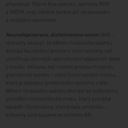
připravuje. Různé fáze spánku, zejména REM
a NREM, mají odlišné funkce při zpracovávání
a ukládání vzpomínek.
Neurodegenerace, Alzheimerova nemoc
(AN) –
výzkumy ukazují, že během hlubokého spánku
dochází ke zvětšení prostoru mezi neurony, což
umožňuje účinnější odstraňování odpadních látek
z mozku. Klíčovou roli v tomto procesu hraje tzv.
glymfatický systém – cévní čisticí systém mozku,
který je obdobou lymfatického systému v těle.
Během hlubokého spánku dochází ke zvýšenému
proudění mozkomíšního moku, který pomáhá
odvádět různé toxiny, včetně beta amyloidu –
bílkoviny úzce spojené se vznikem AN.