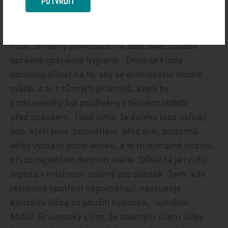
některých léků či přítomnost jiných zdravotních
POTVRDIT
obtíží. Základním principem léčby je odstranit,
případně léčit příčinu, pokud je známa (bolest,
hluk, směnný provoz atd.), a dodržovat zásady
správné spánkové hygieny. „Dnes se klade
obrovský důraz na to, aby se eliminovalo modré
světlo, a to z různých přístrojů, které by
proto neměly být používány v těsném období
před spánkem. Také víme, že daleko lépe usínají
lidé, kteří jsou ‚prosvětleni‘ přes den, proto má
velký význam pobyt venku, a to minimálně hodinu
při co největším denním světle. Důležitá je i nižší
teplota v místnosti určené pro spánek. Tam, kde
režimová opatření nepomáhají, nastupuje
kauzální léčba za použití hypnotik,“ vysvětlil
MUDr. Brunovský s tím, že obecným cílem léčby