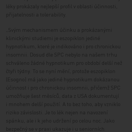
léky prokázaly nejlepší profil v oblasti účinnosti,
přijatelnosti a tolerability.
„Svým mechanismem účinku a prokázanými
klinickými studiemi je eszopiklon jediné
hypnotikum, které je indikováno i pro chronickou
insomnii. Dosud dle SPC nebylo na našem trhu
schváleno žádné hypnotikum pro období delší než
čtyři týdny. To se nyní mění, protože eszopiklon
(Esogno) má jako jediné hypnotikum dokázanou
účinnost i pro chronickou insomnii, přičemž SPC
umožňuje šest měsíců, data z USA dokumentují
i mnohem delší použití. A to bez toho, aby vzniklo
riziko závislosti. Je to lék nejen na navození
spánku, ale i k jeho udržení po celou noc. Jako
bezpečný se v praxi ukazuje i u seniorních