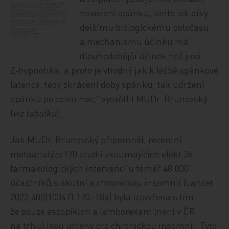
navození spánku, tento lék díky
delšímu biologickému poločasu
a mechanismu účinku má
dlouhodobější účinek než jiná
Z‑hypnotika, a proto je vhodný jak k léčbě spánkové
latence, tedy zkrácení doby spánku, tak udržení
spánku po celou noc,“ vysvětlil MUDr. Brunovský
(
viz tabulku
).
Jak MUDr. Brunovský připomněl, recentní
metaanalýza170 studií zkoumajících efekt 36
farmakologických intervencí u téměř 48 000
účastníků s akutní a chronickou insomnií (Lancet
2022;400(10347):170–184) byla uzavřena s tím,
že pouze eszopiklon a lemborexant (není v ČR
na trhu) jsou určeny pro chronickou insomnii. Tyto