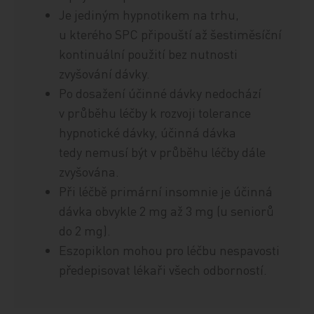
Je jediným hypnotikem na trhu,
u kterého SPC připouští až šestiměsíční
kontinuální použití bez nutnosti
zvyšování dávky.
Po dosažení účinné dávky nedochází
v průběhu léčby k rozvoji tolerance
hypnotické dávky, účinná dávka
tedy nemusí být v průběhu léčby dále
zvyšována.
Při léčbě primární insomnie je účinná
dávka obvykle 2 mg až 3 mg (u seniorů
do 2 mg).
Eszopiklon mohou pro léčbu nespavosti
předepisovat lékaři všech odborností.