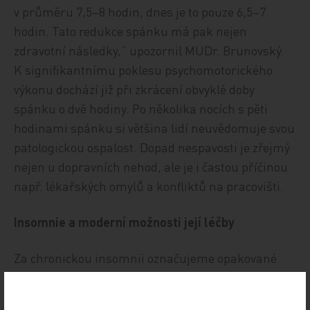
v průměru 7,5–8 hodin, dnes je to pouze 6,5–7
hodin. Tato redukce spánku má pak nejen
zdravotní následky,“ upozornil MUDr. Brunovský.
K signifikantnímu poklesu psychomotorického
výkonu dochází již při zkrácení obvyklé doby
spánku o dvě hodiny. Po několika nocích s pěti
hodinami spánku si většina lidí neuvědomuje svou
patologickou ospalost. Dopad nespavosti je zřejmý
nejen u dopravních nehod, ale je i častou příčinou
např. lékařských omylů a konfliktů na pracovišti.
Insomnie a moderní možnosti její léčby
Za chronickou insomnii označujeme opakované
potíže s usínáním (déle než 30 minut), časté noční
probouzení (více než 3× za noc), předčasné ranní