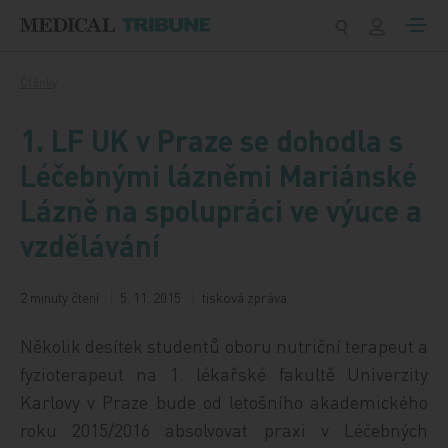
Přeskočit na obsah
Články
1. LF UK v Praze se dohodla s
Léčebnými lázněmi Mariánské
Lázně na spolupráci ve výuce a
vzdělávání
2 minuty čtení
5. 11. 2015
tisková zpráva
Několik desítek studentů oboru nutriční terapeut a
fyzioterapeut na 1. lékařské fakultě Univerzity
Karlovy v Praze bude od letošního akademického
roku 2015/2016 absolvovat praxi v Léčebných