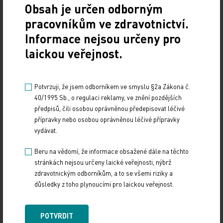
Obsah je určen odborným
Z REGIONŮ
pracovníkům ve zdravotnictví.
Informace nejsou určeny pro
Sdílejte článek
laickou veřejnost.
Potvrzuji, že jsem odborníkem ve smyslu §2a Zákona č.
40/1995 Sb., o regulaci reklamy, ve znění pozdějších
předpisů, čili osobou oprávněnou předepisovat léčivé
přípravky nebo osobou oprávněnou léčivé přípravky
vydávat.
Beru na vědomí, že informace obsažené dále na těchto
Doporučené
stránkách nejsou určeny laické veřejnosti, nýbrž
zdravotnickým odborníkům, a to se všemi riziky a
důsledky z toho plynoucími pro laickou veřejnost.
19. světový kongres Controversies in Neurology
(CONy)
POTVRDIT
10. 3. 2025