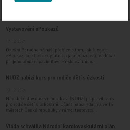
19. světový kongres Controversies in Neurology (CONy)
se bude konat v termínu 20.–22. března 2025 v Praze.
Vystavování ePoukazů
17. 12. 2024
Dnešní Poradna přináší přehled o tom, jak funguje
ePoukaz, kde ho lze uplatnit a jaké možnosti má lékař
při jeho předání pacientovi. Představí mimo…
NUDZ nabízí kurs pro rodiče dětí s úzkostí
13. 12. 2024
Národní ústav duševního zdraví (NUDZ) připravil kurs
pro rodiče dětí s úzkostmi. Účast nabízí zdarma ve 14
městech České republiky v rámci testovací…
Vláda schválila Národní kardiovaskulární plán