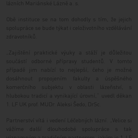
lázních Mariánské Lázně a. s.
Obě instituce se na tom dohodly s tím, že jejich
spolupráce se bude týkat i celoživotního vzdělávání
zdravotníků.
„Zajištění praktické výuky a stáží je důležitou
součástí odborné přípravy studentů. V tomto
případě jim nabízí to nejlepší, čeho je možné
dosáhnout propojením fakulty a úspěšného
komerčního subjektu v oblasti lázeňství, s
hlubokou tradicí a vynikající úrovní,“ uvedl děkan
1. LF UK prof. MUDr. Aleksi Šedo, DrSc.
Partnerství vítá i vedení Léčebných lázní. „Velice si
vážíme další dlouhodobé spolupráce s tak
významným a tradičním partnerem, jakým je 1. LF