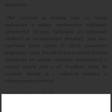
Novobilský.
„Obě instituce se dohodly také na rozvoji
spolupráce v oblasti celoživotního vzdělávání
zdravotníků. Stranou nezůstane ani vzdělávání
nelékařů ve zdravotnických tématech, jako jsou
například první pomoc či různé preventivní
programy,“ uvedl. Pro obě strany je rovněž důležitá
spolupráce při edukaci vlastních zaměstnanců a
zvýšení úrovně péče o ně. Proděkan dodal, že
součástí dohody je i vzájemná podpora a
propagace obou institucí.
tisková zpráva 1. LF UK
Zdroj: 1. LF UK