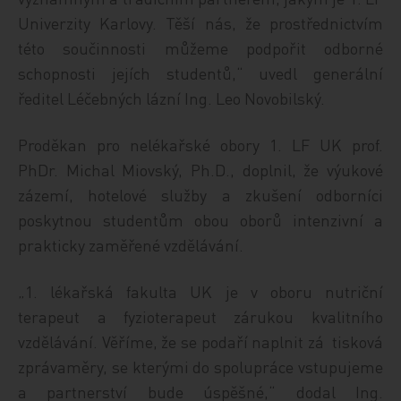
Univerzity Karlovy. Těší nás, že prostřednictvím
této součinnosti můžeme podpořit odborné
schopnosti jejích studentů,“ uvedl generální
ředitel Léčebných lázní Ing. Leo Novobilský.
Proděkan pro nelékařské obory 1. LF UK prof.
PhDr. Michal Miovský, Ph.D., doplnil, že výukové
zázemí, hotelové služby a zkušení odborníci
poskytnou studentům obou oborů intenzivní a
prakticky zaměřené vzdělávání.
„1. lékařská fakulta UK je v oboru nutriční
terapeut a fyzioterapeut zárukou kvalitního
vzdělávání. Věříme, že se podaří naplnit zá tisková
zprávaměry, se kterými do spolupráce vstupujeme
a partnerství bude úspěšné,“ dodal Ing.