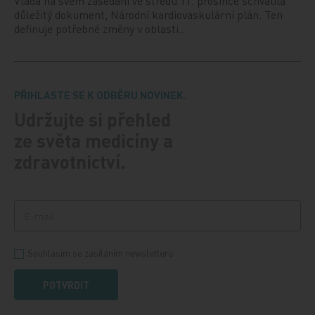
Vláda na svém zasedání ve středu 11. prosince schválila
důležitý dokument, Národní kardiovaskulární plán. Ten
definuje potřebné změny v oblasti…
PŘIHLASTE SE K ODBĚRU NOVINEK.
Udržujte si přehled
ze světa medicíny a
zdravotnictví.
Souhlasím se zasíláním newsletteru
POTVRDIT