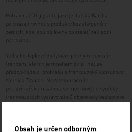
Potravinářští giganti, jako je italská Barilla,
přicházejí rovněž s produkty bez alergenů v
zemích, kde jsou obiloviny po staletí základní
potravinou.
Volba bezlepkové diety není pouhým módním
trendem, ale trh je mnohem širší, než se
předpokládalo, prohlašuje francouzský konzultant
Yannick Troalen. Na Mezinárodním
potravinářském salonu se mezi novými výrobky
francouzských vystavovatelů objevovaly bezlepkové
pečivo či bezlepkové těstoviny bio. Nalezli bychom
tam i bezmasé alternativy takových pokrmů, jako
jsou hamburgery nebo steaky, kde základ tvoří
Obsah je určen odborným
sója.