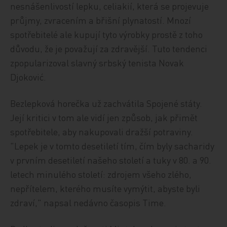
nesnášenlivostí lepku, celiakií, která se projevuje
průjmy, zvracením a břišní plynatostí. Mnozí
spotřebitelé ale kupují tyto výrobky prostě z toho
důvodu, že je považují za zdravější. Tuto tendenci
zpopularizoval slavný srbský tenista Novak
Djoković.
Bezlepková horečka už zachvátila Spojené státy.
Její kritici v tom ale vidí jen způsob, jak přimět
spotřebitele, aby nakupovali dražší potraviny.
"Lepek je v tomto desetiletí tím, čím byly sacharidy
v prvním desetiletí našeho století a tuky v 80. a 90.
letech minulého století: zdrojem všeho zlého,
nepřítelem, kterého musíte vymýtit, abyste byli
zdraví," napsal nedávno časopis Time.