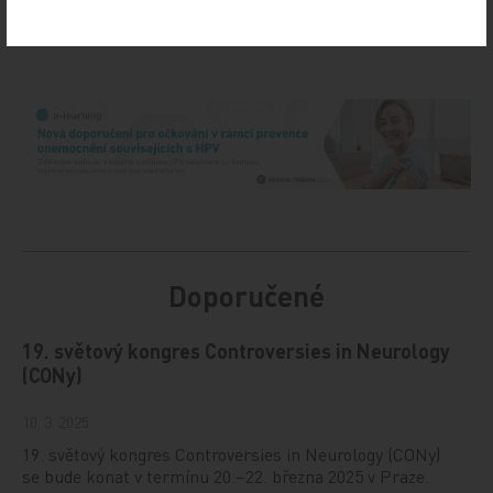
Sdílejte článek
Doporučené
19. světový kongres Controversies in Neurology
(CONy)
10. 3. 2025
19. světový kongres Controversies in Neurology (CONy)
se bude konat v termínu 20.–22. března 2025 v Praze.