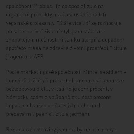
společnosti Probios. Ta se specializuje na
organické produkty a začala uvádět na trh
veganské croissanty. "Stále více lidí se rozhoduje
pro alternativní životní styl, jsou stále více
znepokojeni možnostmi vzniku alergií a dopadem
spotřeby masa na zdraví a životní prostředí," cituje
ji agentura AFP.
Podle marketingové společnosti Mintel se sídlem v
Londýně drží čtyři procenta francouzské populace
bezlepkovou dietu, v Itálii to je osm procent, v
Německu sedm a ve Španělsku šest procent.
Lepek je obsažen v některých obilninách,
především v pšenici, žitu a ječmeni.
Bezlepkové potraviny jsou nezbytné pro osoby s