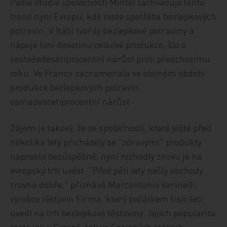
Podle studie společnosti Mintel zachvacuje tento
trend nyní Evropu, kde roste spotřeba bezlepkových
potravin. V Itálii tvořily bezlepkové potraviny a
nápoje loni desetinu celkové produkce; šlo o
šestašedesátiprocentní nárůst proti předchozímu
roku. Ve Francii zaznamenala ve stejném období
produkce bezlepkových potravin
osmadvacetiprocentní nárůst.
Zájem je takový, že se společnosti, které ještě před
několika lety přicházely se "zdravými" produkty
naprosto bezúspěšně, nyní rozhodly znovu je na
evropský trh uvést. "Před pěti lety nešly obchody
zrovna dobře," přiznává Marcantonio Varinelli,
výrobce těstovin Firma, který počátkem tisíciletí
uvedl na trh bezlepkové těstoviny. Jejich popularita
roste jak v Evropě, tak ve Spojených státech.