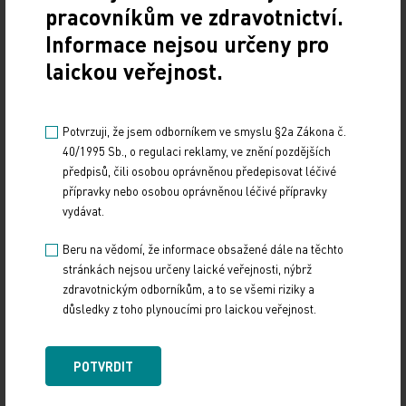
pracovníkům ve zdravotnictví.
Spotřebitelé začínají být znepokojeni negativními
Informace nejsou určeny pro
dopady konzumace masa na životní prostředí,
laickou veřejnost.
zejména z toho důvodu, že chovná zvířata
vypouštějí do vzduchu skleníkové plyny.
Potvrzuji, že jsem odborníkem ve smyslu §2a Zákona č.
40/1995 Sb., o regulaci reklamy, ve znění pozdějších
Dokonce i ve Francii, kde si vegetariáni z jídelníčku
předpisů, čili osobou oprávněnou předepisovat léčivé
restaurací často obtížně něco vybírají, podle
přípravky nebo osobou oprávněnou léčivé přípravky
vydávat.
společnosti Nutrikeo klesl v letech 1998 a 2012
prodej masa o sedm procent.
Beru na vědomí, že informace obsažené dále na těchto
stránkách nejsou určeny laické veřejnosti, nýbrž
ČTK/AFP
zdravotnickým odborníkům, a to se všemi riziky a
důsledky z toho plynoucími pro laickou veřejnost.
Zdroj: ČTK/AFP
POTVRDIT
Z REGIONŮ