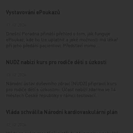
Vystavování ePoukazů
17. 12. 2024
Dnešní Poradna přináší přehled o tom, jak funguje
ePoukaz, kde ho lze uplatnit a jaké možnosti má lékař
při jeho předání pacientovi. Představí mimo…
NUDZ nabízí kurs pro rodiče dětí s úzkostí
13. 12. 2024
Národní ústav duševního zdraví (NUDZ) připravil kurs
pro rodiče dětí s úzkostmi. Účast nabízí zdarma ve 14
městech České republiky v rámci testovací…
Vláda schválila Národní kardiovaskulární plán
12. 12. 2024