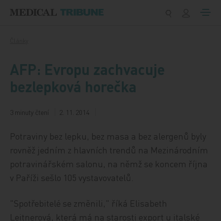
Přeskočit na obsah
Články
AFP: Evropu zachvacuje
bezlepková horečka
3 minuty čtení
2. 11. 2014
Potraviny bez lepku, bez masa a bez alergenů byly
rovněž jedním z hlavních trendů na Mezinárodním
potravinářském salonu, na němž se koncem října
v Paříži sešlo 105 vystavovatelů.
"Spotřebitelé se změnili," říká Elisabeth
Leitnerová, která má na starosti export u italské