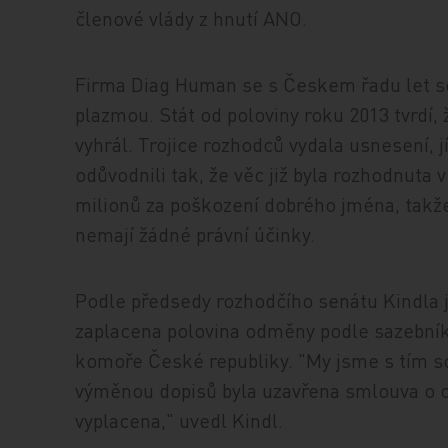
členové vlády z hnutí ANO.
Firma Diag Human se s Českem řadu let s
plazmou. Stát od poloviny roku 2013 tvrdí, 
vyhrál. Trojice rozhodců vydala usnesení, j
odůvodnili tak, že věc již byla rozhodnuta v
milionů za poškození dobrého jména, takže
nemají žádné právní účinky.
Podle předsedy rozhodčího senátu Kindla j
zaplacena polovina odměny podle sazební
komoře České republiky. "My jsme s tím sou
výměnou dopisů byla uzavřena smlouva o 
vyplacena," uvedl Kindl.