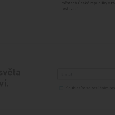
městech České republiky v r
testovací…
 světa
ví.
Souhlasím se zasíláním ne