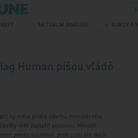
O
GRESY
AKTUÁLNÍ DISKUZE
KURZY A 
…
Diag Human píšou vládě
warz by měla podle návrhu ministerstva
 částky měl zaplatit polovinu. Ministr
ním peněz souhlasí, proti jsou ale další