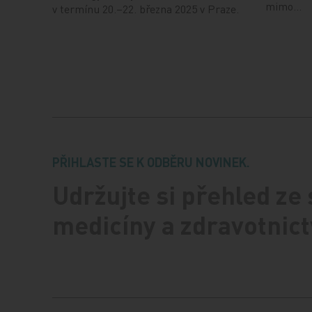
mimo…
v termínu 20.–22. března 2025 v Praze.
PŘIHLASTE SE K ODBĚRU NOVINEK.
Udržujte si přehled ze
medicíny a zdravotnict