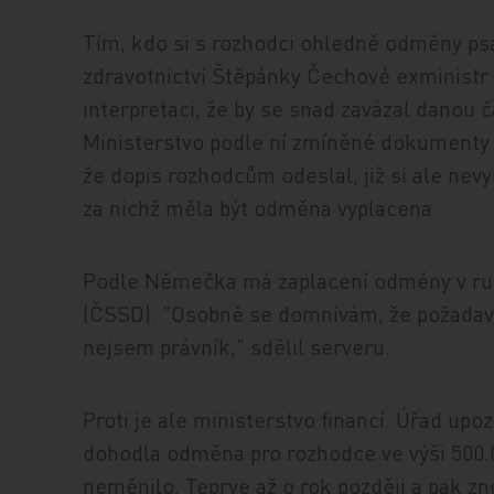
Tím, kdo si s rozhodci ohledně odměny psa
zdravotnictví Štěpánky Čechové exministr
interpretaci, že by se snad zavázal danou 
Ministerstvo podle ní zmíněné dokumenty a
že dopis rozhodcům odeslal, již si ale nev
za nichž měla být odměna vyplacena.
Podle Němečka má zaplacení odměny v ru
(ČSSD). "Osobně se domnívám, že požadav
nejsem právník," sdělil serveru.
Proti je ale ministerstvo financí. Úřad upoz
dohodla odměna pro rozhodce ve výši 500.0
neměnilo. Teprve až o rok později a pak z