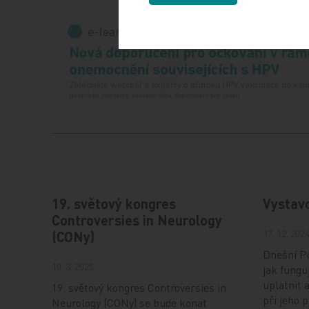
19. světový kongres
Vystav
Controversies in Neurology
17. 12. 202
(CONy)
Dnešní Po
10. 3. 2025
jak fungu
uplatnit 
19. světový kongres Controversies in
při jeho 
Neurology (CONy) se bude konat