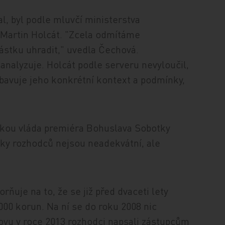
l, byl podle mluvčí ministerstva
 Martin Holcát. "Zcela odmítáme
částku uhradit," uvedla Čechová.
nalyzuje. Holcát podle serveru nevyloučil,
ybavuje jeho konkrétní kontext a podmínky,
kou vláda premiéra Bohuslava Sobotky
ky rozhodců nejsou neadekvátní, ale
orňuje na to, že se již před dvaceti lety
00 korun. Na ní se do roku 2008 nic
novu v roce 2013 rozhodci napsali zástupcům