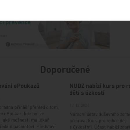
Doporučené
ování ePoukazů
NUDZ nabízí kurs pro r
dětí s úzkostí
4
13. 12. 2024
radna přináší přehled o tom,
je ePoukaz, kde ho lze
Národní ústav duševního zdra
a jaké možnosti má lékař
připravil kurs pro rodiče dětí
předání pacientovi. Představí
s úzkostmi. Účast nabízí zdar