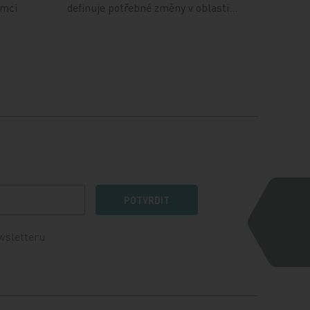
ámci
definuje potřebné změny v oblasti…
POTVRDIT
wsletteru