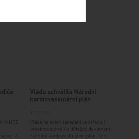
odiče
Vláda schválila Národní
kardiovaskulární plán
12. 12. 2024
ví (NUDZ)
Vláda na svém zasedání ve středu 11.
prosince schválila důležitý dokument,
ma ve 14
Národní kardiovaskulární plán. Ten