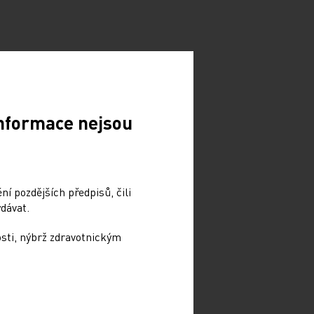
Informace nejsou
í pozdějších předpisů, čili
dávat.
osti, nýbrž zdravotnickým