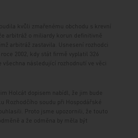
oudila kvůli zmařenému obchodu s krevní
že arbitráž o miliardy korun definitivně
ímž arbitráž zastavila. Usnesení rozhodci
 roce 2002, kdy stát firmě vyplatil 326
 všechna následující rozhodnutí ve věci
im Holcát dopisem nabídl, že jim bude
ku Rozhodčího soudu při Hospodářské
hlasili. Proto jsme upozornili, že touto
odměně a že odměna by měla být