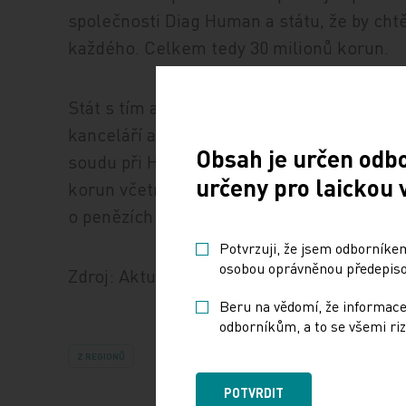
společnosti Diag Human a státu, že by cht
každého. Celkem tedy 30 milionů korun.
Stát s tím ale nesouhlasil a nechal vyprac
kanceláří a ty konstatovaly, že odměna b
Obsah je určen odb
soudu při Hospodářské komoře České repub
určeny pro laickou 
korun včetně správního poplatku jeden mi
o penězích zatím nejednala.
Potvrzuji, že jsem odborníkem
osobou oprávněnou předepisov
Zdroj: Aktuálně.cz
Beru na vědomí, že informace
odborníkům, a to se všemi riz
Z REGIONŮ
POTVRDIT