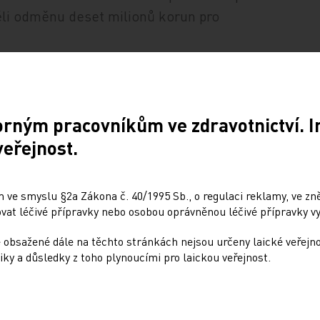
ěli odměnu deset milionů korun pro
ovat právní stanovisko od advokátních
ude vypočtena podle sazebníku Rozhodčího
orným pracovníkům ve zdravotnictví. 
liky. Celkem jde tedy o 18,5 milionu
veřejnost.
lion korun. Vláda ale od loňského podzimu
 ve smyslu §2a Zákona č. 40/1995 Sb., o regulaci reklamy, ve zněn
at léčivé přípravky nebo osobou oprávněnou léčivé přípravky vy
 obsažené dále na těchto stránkách nejsou určeny laické veřejn
iky a důsledky z toho plynoucími pro laickou veřejnost.
Sdílejte článek