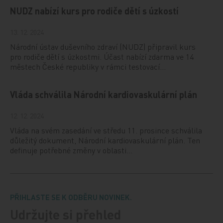
NUDZ nabízí kurs pro rodiče dětí s úzkostí
13. 12. 2024
Národní ústav duševního zdraví (NUDZ) připravil kurs
pro rodiče dětí s úzkostmi. Účast nabízí zdarma ve 14
městech České republiky v rámci testovací…
Vláda schválila Národní kardiovaskulární plán
12. 12. 2024
Vláda na svém zasedání ve středu 11. prosince schválila
důležitý dokument, Národní kardiovaskulární plán. Ten
definuje potřebné změny v oblasti…
PŘIHLASTE SE K ODBĚRU NOVINEK.
Udržujte si přehled