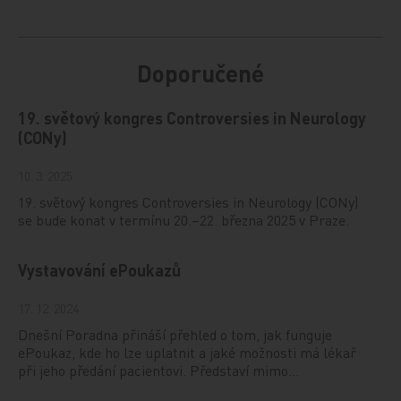
Doporučené
19. světový kongres Controversies in Neurology
(CONy)
10. 3. 2025
19. světový kongres Controversies in Neurology (CONy)
se bude konat v termínu 20.–22. března 2025 v Praze.
Vystavování ePoukazů
17. 12. 2024
Dnešní Poradna přináší přehled o tom, jak funguje
ePoukaz, kde ho lze uplatnit a jaké možnosti má lékař
při jeho předání pacientovi. Představí mimo…