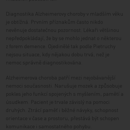
Diagnostika Alzheimerovy choroby v mladším věku
je obtížná. Prvním příznakům často nikdo
nevěnuje dostatečnou pozornost. Lékaři většinou
nepředpokládají, že by se mohlo jednat o některou
z forem demence. Ojedinělé tak podle Pietruchy
nejsou situace, kdy nějakou dobu trvá, než je
nemoc správně diagnostikována.
Alzheimerova choroba patří mezi nejobávanější
nemoci současnosti. Narušuje mozek a způsobuje
pokles jeho funkcí spojených s myšlením, pamětí a
úsudkem. Pacient je trvale závislý na pomoci
druhých. Ztrácí paměť i běžné návyky, schopnost
orientace v čase a prostoru, přestává být schopen
komunikace i samostatného pohybu.