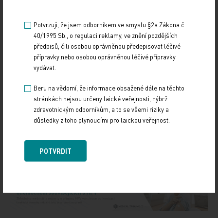
90+
10
Potvrzuji, že jsem odborníkem ve smyslu §2a Zákona č.
40/1995 Sb., o regulaci reklamy, ve znění pozdějších
Zdroj: Alzheimercentrum 2014
předpisů, čili osobou oprávněnou předepisovat léčivé
přípravky nebo osobou oprávněnou léčivé přípravky
ČTK
vydávat.
Zdroj: ČTK
Beru na vědomí, že informace obsažené dále na těchto
stránkách nejsou určeny laické veřejnosti, nýbrž
zdravotnickým odborníkům, a to se všemi riziky a
Z REGIONŮ
důsledky z toho plynoucími pro laickou veřejnost.
Sdílejte článek
POTVRDIT