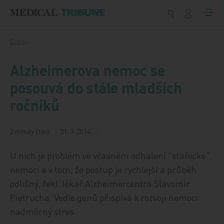
Přeskočit na obsah
Články
Alzheimerova nemoc se
posouvá do stále mladších
ročníků
2 minuty čtení
31. 3. 2014
U nich je problém ve včasném odhalení "stařecké"
nemoci a v tom, že postup je rychlejší a průběh
odlišný, řekl lékař Alzheimercentra Slavomír
Pietrucha. Vedle genů přispívá k rozvoji nemoci
nadměrný stres.