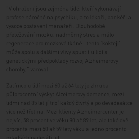
"V ohrožení jsou zejména lidé, kteří vykonávají
profese náročné na psychiku, a to lékaři, bankéři a
vysoce postavení manažeři. Dlouhodobé
přetěžování mozku, nadměrný stres a málo
regenerace pro mozkové tkáně - tento 'koktejl'
může spolu s dalšími vlivy spustit u lidí s
genetickými předpoklady rozvoj Alzheimerovy
choroby," varoval.
Zatímco u lidí mezi 60 až 64 lety je zhruba
půlprocentní výskyt Alzeimerovy demence, mezi
lidmi nad 85 let jí trpí každý čtvrtý a po devadesátce
více než třetina. Mezi klienty Alzheimercenter je
nejvíc, 58 procent ve věku 80 až 89 let, ale také dvě
procenta mezi 50 až 59 lety věku a jedno procento
mladších padesáti let.