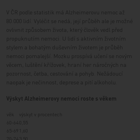
V ČR podle statistik má Alzheimerovu nemoc až
80.000 lidí. Vyléčit se nedá, její průběh ale je možné
ovlivnit způsobem života, který člověk vedl před
propuknutím nemoci. U lidí s aktivním životním
stylem a bohatým duševním životem je průběh
nemoci pomalejší. Mozku prospívá učení se novým
věcem, luštění křížovek, hraní her náročných na
pozornost, četba, cestování a pohyb. Nežádoucí
naopak je nečinnost, deprese a pití alkoholu.
Výskyt Alzheimerovy nemoci roste s věkem
věk
výskyt v procentech
60-64
0,55
65-69
1,60
70-74
3,50