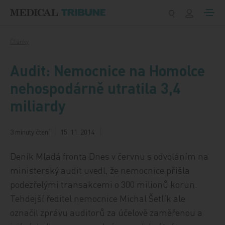
Přeskočit na obsah
Články
Audit: Nemocnice na Homolce
nehospodárně utratila 3,4
miliardy
3 minuty čtení
15. 11. 2014
Deník Mladá fronta Dnes v červnu s odvoláním na
ministerský audit uvedl, že nemocnice přišla
podezřelými transakcemi o 300 milionů korun.
Tehdejší ředitel nemocnice Michal Šetlík ale
označil zprávu auditorů za účelově zaměřenou a