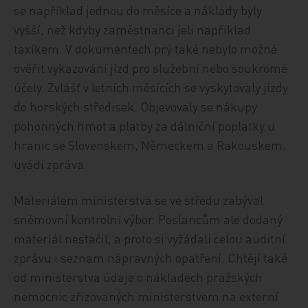
se například jednou do měsíce a náklady byly
vyšší, než kdyby zaměstnanci jeli například
taxíkem. V dokumentech prý také nebylo možné
ověřit vykazování jízd pro služební nebo soukromé
účely. Zvlášť v letních měsících se vyskytovaly jízdy
do horských středisek. Objevovaly se nákupy
pohonných hmot a platby za dálniční poplatky u
hranic se Slovenskem, Německem a Rakouskem,
uvádí zpráva.
Materiálem ministerstva se ve středu zabýval
sněmovní kontrolní výbor. Poslancům ale dodaný
materiál nestačil, a proto si vyžádali celou auditní
zprávu i seznam nápravných opatření. Chtějí také
od ministerstva údaje o nákladech pražských
nemocnic zřizovaných ministerstvem na externí