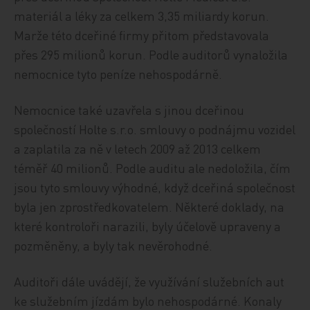
materiál a léky za celkem 3,35 miliardy korun.
Marže této dceřiné firmy přitom představovala
přes 295 milionů korun. Podle auditorů vynaložila
nemocnice tyto peníze nehospodárně.
Nemocnice také uzavřela s jinou dceřinou
společností Holte s.r.o. smlouvy o podnájmu vozidel
a zaplatila za ně v letech 2009 až 2013 celkem
téměř 40 milionů. Podle auditu ale nedoložila, čím
jsou tyto smlouvy výhodné, když dceřiná společnost
byla jen zprostředkovatelem. Některé doklady, na
které kontroloři narazili, byly účelově upraveny a
pozměněny, a byly tak nevěrohodné.
Auditoři dále uvádějí, že využívání služebních aut
ke služebním jízdám bylo nehospodárné. Konaly