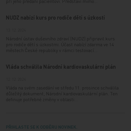
při jeho předání pacientovi. Představí mimo…
NUDZ nabízí kurs pro rodiče dětí s úzkostí
13. 12. 2024
Národní ústav duševního zdraví (NUDZ) připravil kurs
pro rodiče dětí s úzkostmi. Účast nabízí zdarma ve 14
městech České republiky v rámci testovací…
Vláda schválila Národní kardiovaskulární plán
12. 12. 2024
Vláda na svém zasedání ve středu 11. prosince schválila
důležitý dokument, Národní kardiovaskulární plán. Ten
definuje potřebné změny v oblasti…
PŘIHLASTE SE K ODBĚRU NOVINEK.