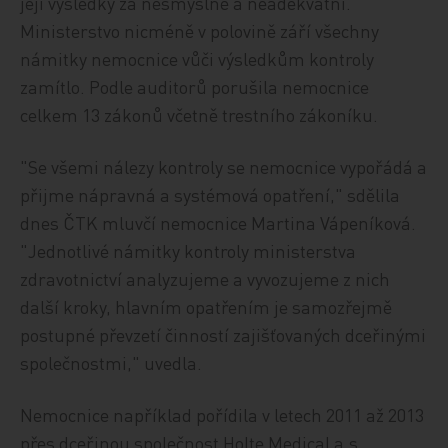
její výsledky za nesmyslné a neadekvátní.
Ministerstvo nicméně v polovině září všechny
námitky nemocnice vůči výsledkům kontroly
zamítlo. Podle auditorů porušila nemocnice
celkem 13 zákonů včetně trestního zákoníku.
"Se všemi nálezy kontroly se nemocnice vypořádá a
přijme nápravná a systémová opatření," sdělila
dnes ČTK mluvčí nemocnice Martina Vápeníková.
"Jednotlivé námitky kontroly ministerstva
zdravotnictví analyzujeme a vyvozujeme z nich
další kroky, hlavním opatřením je samozřejmě
postupné převzetí činností zajišťovaných dceřinými
společnostmi," uvedla.
Nemocnice například pořídila v letech 2011 až 2013
přes dceřinou společnost Holte Medical a.s.