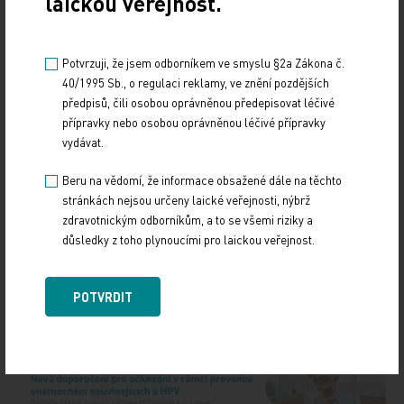
laickou veřejnost.
kontroloři z Nejvyššího kontrolního úřadu.
Důvodem je, že hospodaření nemocnice nyní
prošetřuje policie. Bývalý ředitel Vladimír Dbalý je
Potvrzuji, že jsem odborníkem ve smyslu §2a Zákona č.
ve vazbě. Podle policie s dalšími komplici
40/1995 Sb., o regulaci reklamy, ve znění pozdějších
zmanipuloval veřejnou zakázku a přijal úplatek.
předpisů, čili osobou oprávněnou předepisovat léčivé
přípravky nebo osobou oprávněnou léčivé přípravky
vydávat.
ČTK
Beru na vědomí, že informace obsažené dále na těchto
Zdroj: ČTK
stránkách nejsou určeny laické veřejnosti, nýbrž
zdravotnickým odborníkům, a to se všemi riziky a
důsledky z toho plynoucími pro laickou veřejnost.
Z REGIONŮ
Sdílejte článek
POTVRDIT