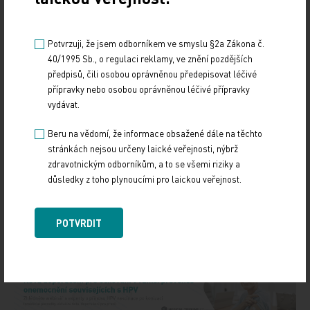
přijaly neoočkované dítě, a nyní mají sankci dva
miliony, se sníží na půl milionu korun. Školy a
Potvrzuji, že jsem odborníkem ve smyslu §2a Zákona č.
pořadatelé zotavovacích akcí mají sankci dva
40/1995 Sb., o regulaci reklamy, ve znění pozdějších
miliony, ministerstvo navrhuje 100.000 korun.
předpisů, čili osobou oprávněnou předepisovat léčivé
přípravky nebo osobou oprávněnou léčivé přípravky
ČTK
vydávat.
Beru na vědomí, že informace obsažené dále na těchto
Zdroj: ČTK
stránkách nejsou určeny laické veřejnosti, nýbrž
zdravotnickým odborníkům, a to se všemi riziky a
Z REGIONŮ
důsledky z toho plynoucími pro laickou veřejnost.
Sdílejte článek
POTVRDIT