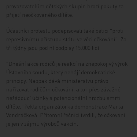
provozovatelům dětských skupin hrozí pokuty za
přijetí neočkovaného dítěte.
Účastníci protestu podepisovali také petici "proti
represivnímu přístupu státu ve věci očkování". Za
tři týdny jsou pod ní podpisy 15.000 lidí.
"Dnešní akce rodičů je reakcí na znepokojivý výrok
Ústavního soudu, který nehájí demokratické
principy. Naopak dává ministerstvu právo
nařizovat rodičům očkování, a to i přes závažné
nežádoucí účinky a potencionální hrozbu smrti
dítěte," řekla organizátorka demonstrace Marta
Vondráčková. Přítomní řečníci tvrdili, že očkování
je jen v zájmu výrobců vakcín.