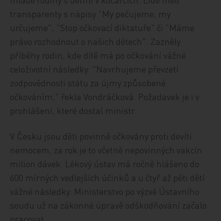
transparenty s nápisy "My pečujeme, my
určujeme", "Stop očkovací diktatuře" či "Máme
právo rozhodnout o našich dětech". Zazněly
příběhy rodin, kde dítě má po očkování vážné
celoživotní následky. "Navrhujeme převzetí
zodpovědnosti státu za újmy způsobené
očkováním," řekla Vondráčková. Požadavek je i v
prohlášení, které dostal ministr.
V Česku jsou děti povinně očkovány proti devíti
nemocem, za rok je to včetně nepovinných vakcín
milion dávek. Lékový ústav má ročně hlášeno do
600 mírných vedlejších účinků a u čtyř až pěti dětí
vážné následky. Ministerstvo po výzvě Ústavního
soudu už na zákonné úpravě odškodňování začalo
pracovat.