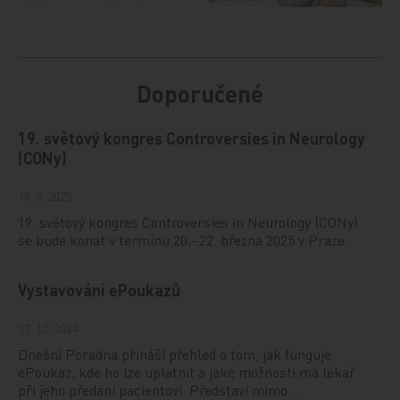
Doporučené
19. světový kongres Controversies in Neurology
(CONy)
10. 3. 2025
19. světový kongres Controversies in Neurology (CONy)
se bude konat v termínu 20.–22. března 2025 v Praze.
Vystavování ePoukazů
17. 12. 2024
Dnešní Poradna přináší přehled o tom, jak funguje
ePoukaz, kde ho lze uplatnit a jaké možnosti má lékař
při jeho předání pacientovi. Představí mimo…