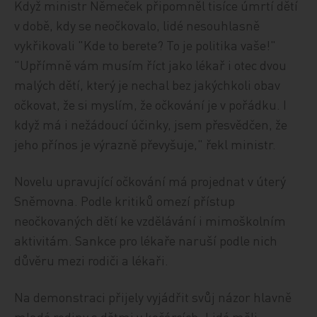
Když ministr Němeček připomněl tisíce úmrtí dětí
v době, kdy se neočkovalo, lidé nesouhlasně
vykřikovali "Kde to berete? To je politika vaše!"
"Upřímně vám musím říct jako lékař i otec dvou
malých dětí, který je nechal bez jakýchkoli obav
očkovat, že si myslím, že očkování je v pořádku. I
když má i nežádoucí účinky, jsem přesvědčen, že
jeho přínos je výrazně převyšuje," řekl ministr.
Novelu upravující očkování má projednat v úterý
Sněmovna. Podle kritiků omezí přístup
neočkovaných dětí ke vzdělávání i mimoškolním
aktivitám. Sankce pro lékaře naruší podle nich
důvěru mezi rodiči a lékaři.
Na demonstraci přijely vyjádřit svůj názor hlavně
mladé rodiny s dětmi v kočárcích. Lidé měli