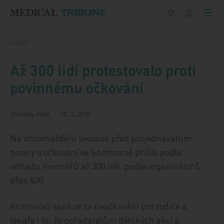
Přeskočit na obsah
Články
Až 300 lidí protestovalo proti
povinnému očkování
3 minuty čtení
10. 3. 2015
Na shromáždění svolané před projednáváním
novely o očkování ve Sněmovně přišlo podle
odhadu novinářů až 300 lidí, podle organizátorů
přes 400.
Kritizovali sankce za neočkování pro rodiče a
lékaře i to, že pořadatelům dětských akcí a