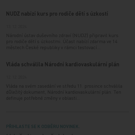
NUDZ nabízí kurs pro rodiče dětí s úzkostí
13. 12. 2024
Národní ústav duševního zdraví (NUDZ) připravil kurs
pro rodiče dětí s úzkostmi. Účast nabízí zdarma ve 14
městech České republiky v rámci testovací…
Vláda schválila Národní kardiovaskulární plán
12. 12. 2024
Vláda na svém zasedání ve středu 11. prosince schválila
důležitý dokument, Národní kardiovaskulární plán. Ten
definuje potřebné změny v oblasti…
PŘIHLASTE SE K ODBĚRU NOVINEK.