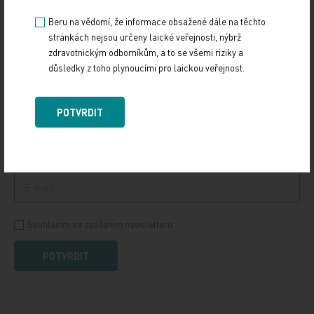
definuje potřebné změny v oblasti…
Beru na vědomí, že informace obsažené dále na těchto
stránkách nejsou určeny laické veřejnosti, nýbrž
zdravotnickým odborníkům, a to se všemi riziky a
PŘIHLASTE SE K ODBĚRU NOVINEK.
důsledky z toho plynoucími pro laickou veřejnost.
Udržujte si přehled
ze světa medicíny a
POTVRDIT
zdravotnictví.
Souhlasím se zasíláním newsletteru
POTVRDIT