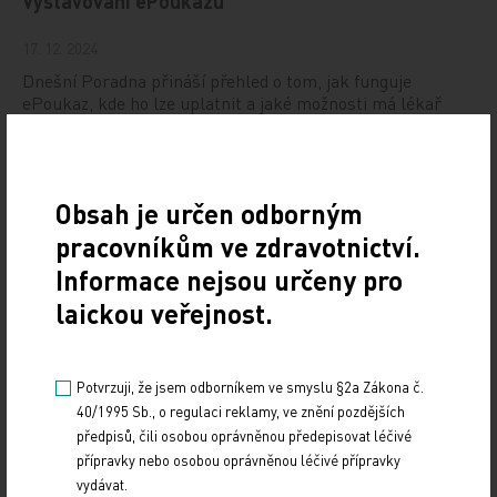
Vystavování ePoukazů
17. 12. 2024
Dnešní Poradna přináší přehled o tom, jak funguje
ePoukaz, kde ho lze uplatnit a jaké možnosti má lékař
při jeho předání pacientovi. Představí mimo…
NUDZ nabízí kurs pro rodiče dětí s úzkostí
Obsah je určen odborným
13. 12. 2024
pracovníkům ve zdravotnictví.
Národní ústav duševního zdraví (NUDZ) připravil kurs
Informace nejsou určeny pro
pro rodiče dětí s úzkostmi. Účast nabízí zdarma ve 14
laickou veřejnost.
městech České republiky v rámci testovací…
Vláda schválila Národní kardiovaskulární plán
Potvrzuji, že jsem odborníkem ve smyslu §2a Zákona č.
40/1995 Sb., o regulaci reklamy, ve znění pozdějších
12. 12. 2024
předpisů, čili osobou oprávněnou předepisovat léčivé
Vláda na svém zasedání ve středu 11. prosince schválila
přípravky nebo osobou oprávněnou léčivé přípravky
důležitý dokument, Národní kardiovaskulární plán. Ten
vydávat.