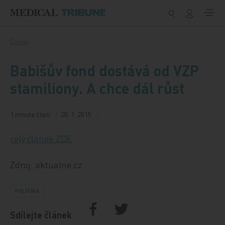
Přeskočit na obsah
Články
Babišův fond dostává od VZP
stamiliony. A chce dál růst
1 minuta čtení
20. 1. 2015
celý článek ZDE
Zdroj: aktualne.cz
POLITIKA
Sdílejte článek