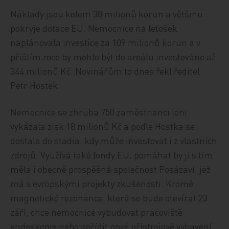
Náklady jsou kolem 30 milionů korun a většinu
pokryje dotace EU. Nemocnice na letošek
naplánovala investice za 109 milionů korun a v
příštím roce by mohlo být do areálu investováno až
344 milionů Kč. Novinářům to dnes řekl ředitel
Petr Hostek.
Nemocnice se zhruba 750 zaměstnanci loni
vykázala zisk 18 milionů Kč a podle Hostka se
dostala do stadia, kdy může investovat i z vlastních
zdrojů. Využívá také fondy EU, pomáhat by jí s tím
měla i obecně prospěšná společnost Posázaví, jež
má s evropskými projekty zkušenosti. Kromě
magnetické rezonance, která se bude otevírat 23.
září, chce nemocnice vybudovat pracoviště
endoskopie nebo pořídit nové přístrojové vybavení.