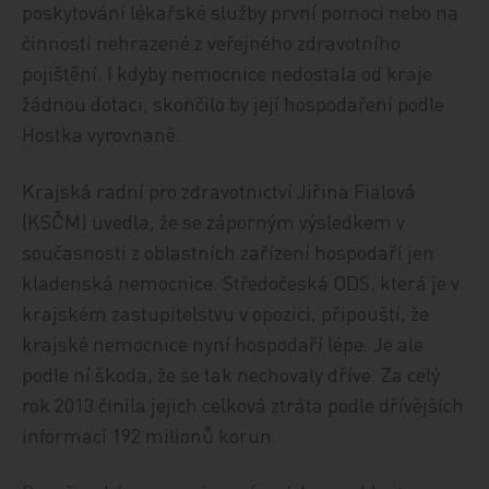
poskytování lékařské služby první pomoci nebo na
činnosti nehrazené z veřejného zdravotního
pojištění. I kdyby nemocnice nedostala od kraje
žádnou dotaci, skončilo by její hospodaření podle
Hostka vyrovnaně.
Krajská radní pro zdravotnictví Jiřina Fialová
(KSČM) uvedla, že se záporným výsledkem v
současnosti z oblastních zařízení hospodaří jen
kladenská nemocnice. Středočeská ODS, která je v
krajském zastupitelstvu v opozici, připouští, že
krajské nemocnice nyní hospodaří lépe. Je ale
podle ní škoda, že se tak nechovaly dříve. Za celý
rok 2013 činila jejich celková ztráta podle dřívějších
informací 192 milionů korun.