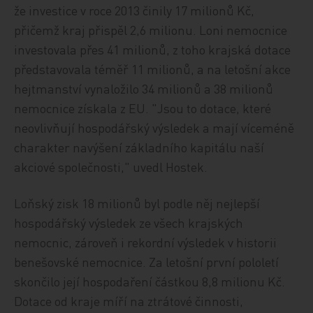
že investice v roce 2013 činily 17 milionů Kč,
přičemž kraj přispěl 2,6 milionu. Loni nemocnice
investovala přes 41 milionů, z toho krajská dotace
představovala téměř 11 milionů, a na letošní akce
hejtmanství vynaložilo 34 milionů a 38 milionů
nemocnice získala z EU. "Jsou to dotace, které
neovlivňují hospodářský výsledek a mají víceméně
charakter navýšení základního kapitálu naší
akciové společnosti," uvedl Hostek.
Loňský zisk 18 milionů byl podle něj nejlepší
hospodářský výsledek ze všech krajských
nemocnic, zároveň i rekordní výsledek v historii
benešovské nemocnice. Za letošní první pololetí
skončilo její hospodaření částkou 8,8 milionu Kč.
Dotace od kraje míří na ztrátové činnosti,