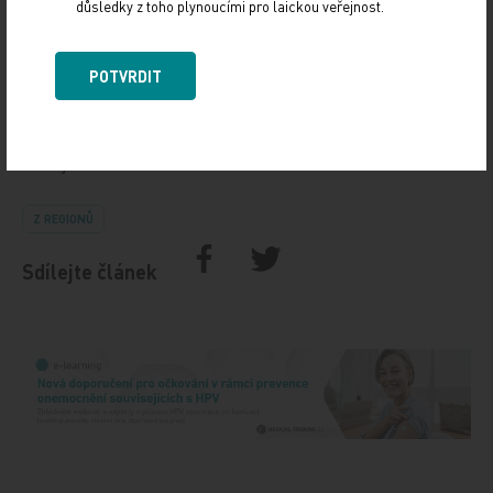
důsledky z toho plynoucími pro laickou veřejnost.
POTVRDIT
Zdroj: ČTK
Z REGIONŮ
Sdílejte článek