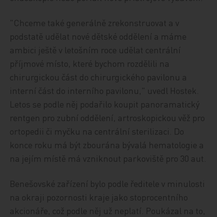
"Chceme také generálně zrekonstruovat a v
podstatě udělat nové dětské oddělení a máme
ambici ještě v letošním roce udělat centrální
příjmové místo, které bychom rozdělili na
chirurgickou část do chirurgického pavilonu a
interní část do interního pavilonu," uvedl Hostek.
Letos se podle něj podařilo koupit panoramatický
rentgen pro zubní oddělení, artroskopickou věž pro
ortopedii či myčku na centrální sterilizaci. Do
konce roku má být zbourána bývalá hematologie a
na jejím místě má vzniknout parkoviště pro 30 aut.
Benešovské zařízení bylo podle ředitele v minulosti
na okraji pozornosti kraje jako stoprocentního
akcionáře, což podle něj už neplatí. Poukázal na to,