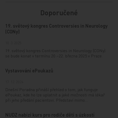
Doporučené
19. světový kongres Controversies in Neurology
(CONy)
10. 3. 2025
19. světový kongres Controversies in Neurology (CONy)
se bude konat v termínu 20.–22. března 2025 v Praze.
Vystavování ePoukazů
17. 12. 2024
Dnešní Poradna přináší přehled o tom, jak funguje
ePoukaz, kde ho lze uplatnit a jaké možnosti má lékař
při jeho předání pacientovi. Představí mimo…
NUDZ nabízí kurs pro rodiče dětí s úzkostí