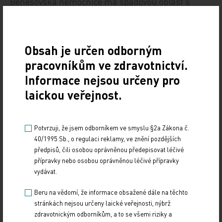
Benešovská nemocnice má spádovou oblast s
téměř 120.000 obyvateli, během turistické sezony
je to až čtvrt milionu lidí. Poskytuje péči pacientům
z Benešovska, Voticka, Vlašimska, Sedlčanska,
Obsah je určen odborným
Sázavy a okolí, Prahy-východ a Prahy-západ a
pracovníkům ve zdravotnictví.
Táborska. Nemocnice získala ocenění Czech
Informace nejsou určeny pro
Stability Award od poradenské společnosti Bisnode
laickou veřejnost.
a patří podle hodnotitelů mezi 2,5 procenta velmi
stabilních firem v ČR. Stejným oceněním se ve
Středočeském kraji pyšní také kolínská
Potvrzuji, že jsem odborníkem ve smyslu §2a Zákona č.
nemocnice.
40/1995 Sb., o regulaci reklamy, ve znění pozdějších
předpisů, čili osobou oprávněnou předepisovat léčivé
přípravky nebo osobou oprávněnou léčivé přípravky
ČTK
vydávat.
Beru na vědomí, že informace obsažené dále na těchto
stránkách nejsou určeny laické veřejnosti, nýbrž
zdravotnickým odborníkům, a to se všemi riziky a