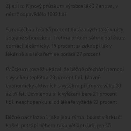
Zjistil to říjnový průzkum výrobce léků Zentiva, v
němž odpovědělo 1003 lidí.
Samoléčbou řeší 65 procent dotázaných také virózy
spojené s horečkou. Třetina přitom sáhne po léku z
domácí lékárničky, 19 procent si zakoupí lék v
lékárně a s lékařem se poradí 27 procent.
Průzkum rovněž ukázal, že běžně přechází nemoc i
s vysokou teplotou 23 procent lidí, hlavně
ekonomicky aktivních s vyššími příjmy ve věku 30
až 59 let. Dovolenou si k vyléčení bere 21 procent
lidí, neschopenku si od lékaře vyžádá 22 procent.
Běžné nachlazení, jako jsou rýma, bolest v krku či
kašel, potrápí během roku většinu lidí, jen 15