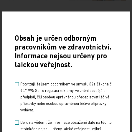
Doporučené
Obsah je určen odborným
19. světový kongres Controversies in Neurology
pracovníkům ve zdravotnictví.
(CONy)
Informace nejsou určeny pro
laickou veřejnost.
10. 3. 2025
19. světový kongres Controversies in Neurology (CONy)
se bude konat v termínu 20.–22. března 2025 v Praze.
Potvrzuji, že jsem odborníkem ve smyslu §2a Zákona č.
40/1995 Sb., o regulaci reklamy, ve znění pozdějších
Vystavování ePoukazů
předpisů, čili osobou oprávněnou předepisovat léčivé
přípravky nebo osobou oprávněnou léčivé přípravky
17. 12. 2024
vydávat.
Dnešní Poradna přináší přehled o tom, jak funguje
ePoukaz, kde ho lze uplatnit a jaké možnosti má lékař
Beru na vědomí, že informace obsažené dále na těchto
při jeho předání pacientovi. Představí mimo…
stránkách nejsou určeny laické veřejnosti, nýbrž