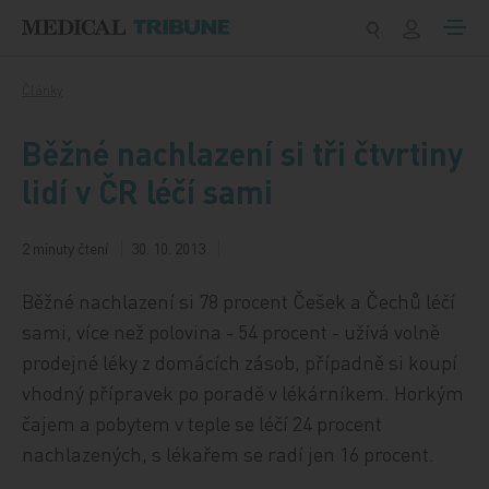
Přeskočit na obsah
Články
Běžné nachlazení si tři čtvrtiny
lidí v ČR léčí sami
2 minuty čtení
30. 10. 2013
Běžné nachlazení si 78 procent Češek a Čechů léčí
sami, více než polovina - 54 procent - užívá volně
prodejné léky z domácích zásob, případně si koupí
vhodný přípravek po poradě v lékárníkem. Horkým
čajem a pobytem v teple se léčí 24 procent
nachlazených, s lékařem se radí jen 16 procent.