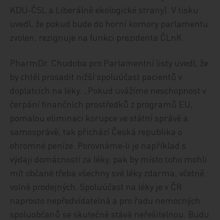
KDU‑ČSL a Liberálně ekologické strany). V tisku
uvedl, že pokud bude do horní komory parlamentu
zvolen, rezignuje na funkci prezidenta ČLnK.
PharmDr. Chudoba pro Parlamentní listy uvedl, že
by chtěl prosadit nižší spoluúčast pacientů v
doplatcích na léky. „Pokud uvážíme neschopnost v
čerpání finančních prostředků z programů EU,
pomalou eliminaci korupce ve státní správě a
samosprávě, tak přichází Česká republika o
ohromné peníze. Porovnáme‑li je například s
výdaji domácností za léky, pak by místo toho mohli
mít občané třeba všechny své léky zdarma, včetně
volně prodejných. Spoluúčast na léky je v ČR
naprosto nepředvídatelná a pro řadu nemocných
spoluobčanů se skutečně stává neřešitelnou. Budu