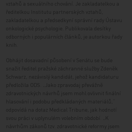
vztahů a sexuálního chování. Je zakladatelkou a
ředitelkou Institutu partnerských vztahů,
zakladatelkou a předsedkyní správní rady Ústavu
onkologické psychologie. Publikovala desítky
odborných i populárních článků, je autorkou řady
knih.
Obhájit dosavadní působení v Senátu se bude
snažit ředitel pražské záchranné služby Zdeněk
Schwarz, nezávislý kandidát, jehož kandidaturu
předložila ODS. „Jako zpravodaj převážně
zdravotnických návrhů jsem mohl ovlivnit finální
hlasování i podobu předkládaných materiálů,“
odpovídá na dotaz Medical Tribune, jak hodnotí
svou práci v uplynulém volebním období. „K
návrhům zákonů tzv. zdravotnické reformy jsem