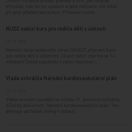
Dnešní Poradna přináší přehled o tom, jak funguje
ePoukaz, kde ho lze uplatnit a jaké možnosti má lékař
při jeho předání pacientovi. Představí mimo…
NUDZ nabízí kurs pro rodiče dětí s úzkostí
13. 12. 2024
Národní ústav duševního zdraví (NUDZ) připravil kurs
pro rodiče dětí s úzkostmi. Účast nabízí zdarma ve 14
městech České republiky v rámci testovací…
Vláda schválila Národní kardiovaskulární plán
12. 12. 2024
Vláda na svém zasedání ve středu 11. prosince schválila
důležitý dokument, Národní kardiovaskulární plán. Ten
definuje potřebné změny v oblasti…