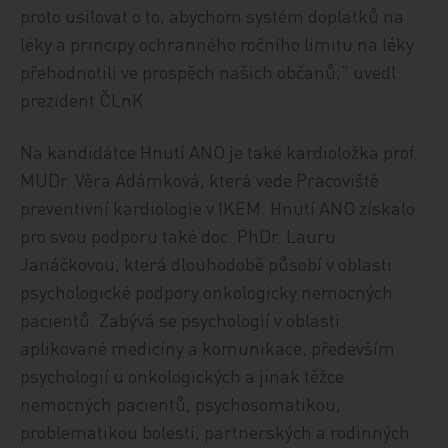
proto usilovat o to, abychom systém doplatků na
léky a principy ochranného ročního limitu na léky
přehodnotili ve prospěch našich občanů,“ uvedl
prezident ČLnK.
Na kandidátce Hnutí ANO je také kardioložka prof.
MUDr. Věra Adámková, která vede Pracoviště
preventivní kardiologie v IKEM. Hnutí ANO získalo
pro svou podporu také doc. PhDr. Lauru
Janáčkovou, která dlouhodobě působí v oblasti
psychologické podpory onkologicky nemocných
pacientů. Zabývá se psychologií v oblasti
aplikované medicíny a komunikace, především
psychologií u onkologických a jinak těžce
nemocných pacientů, psychosomatikou,
problematikou bolesti, partnerských a rodinných