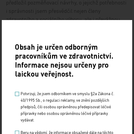
předložil pozměňovací návrhy, o jejichž potřebnosti
i správnosti jsem přesvědčil nejen členy
zdravotního a sociálního výboru, ale i převážnou
část senátorů na plénu, takže byly Senátem
schváleny a vráceny do Poslanecké sněmovny.
Bohužel poslanci je tehdy odmítli, stejně jako
Obsah je určen odborným
většinu Senátem vrácených návrhů doplněných
pracovníkům ve zdravotnictví.
pozměňovacími návrhy. Nyní poslanci ze
Informace nejsou určeny pro
zdravotně‑sociálního výboru zvažují otevřít znovu
laickou veřejnost.
práce na novele zákonů, aby došlo k nápravě
nedostatků a chyb. Pokud budu pokračovat ve své
Potvrzuji, že jsem odborníkem ve smyslu §2a Zákona č.
práci v Senátu v dalším období, určitě bude mojí
40/1995 Sb., o regulaci reklamy, ve znění pozdějších
prioritou náprava zákona o ZZS se zásadní
předpisů, čili osobou oprávněnou předepisovat léčivé
změnou pasáží týkajících se návaznosti péče.“
přípravky nebo osobou oprávněnou léčivé přípravky
vydávat.
Za volební obvod č.22 - Praha 10 kandiduje za ANO také prof. MUDr.
Beru na vědomí, že informace obsažené dále na těchto