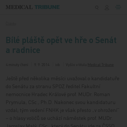
Přeskočit na obsah
Články
Bílé pláště opět ve hře o Senát
a radnice
4 minuty čtení
9. 9. 2014
ivb
Vyšlo v titulu
Medical Tribune
Ještě před několika měsíci uvažoval o kandidatuře
do Senátu za stranu SPOZ ředitel Fakultní
nemocnice Hradec Králové prof. MUDr. Roman
Prymula, CSc., Ph.D. Nakonec svou kandidaturu
vzdal; tým vedení FNHK je však přesto „v ohrožení“
– o hlasy voličů se uchází náměstek prof. MUDr.
Jaroslav Malý, CSc., který do Senátu jde za ČSSD.