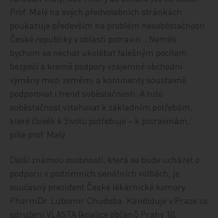
Prof. Malý na svých předvolebních stránkách
poukazuje především na problém nesoběstačnosti
České republiky v oblasti potravin. „Neměli
bychom se nechat ukolébat falešným pocitem
bezpečí a kromě podpory vzájemné obchodní
výměny mezi zeměmi a kontinenty soustavně
podporovat i trend soběstačnosti. A tuto
soběstačnost vztahovat k základním potřebám,
které člověk k životu potřebuje – k potravinám,“
píše prof. Malý.
Další známou osobností, která se bude ucházet o
podporu v podzimních senátních volbách, je
současný prezident České lékárnické komory
PharmDr. Lubomír Chudoba. Kandiduje v Praze za
sdružení VLASTA (koalice občanů Prahy 10,