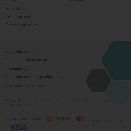
Kalendář akcí
Znalostní testy
Personální inzerce
Obchodní podmínky
Ochrana osobních údajů
Podmínky užití
Obchodní podmínky předplatného
Odstoupení od smlouvy
Fotografie jsou ilustrační, všechny zobrazené osoby jsou modelem. Zdroj:
Shutterstock, iStock.
© 2026 Medical Tribune
Design od
Beneš &
Michl