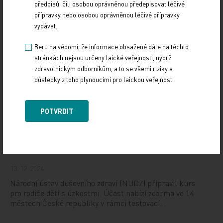
předpisů, čili osobou oprávněnou předepisovat léčivé
10. 3. 2025
přípravky nebo osobou oprávněnou léčivé přípravky
19. světový kongres Controversies in Neurology (CONy)
vydávat.
se bude konat v termínu 20.–22. března 2025 v Praze.
Beru na vědomí, že informace obsažené dále na těchto
stránkách nejsou určeny laické veřejnosti, nýbrž
Vystavování ePoukazů
zdravotnickým odborníkům, a to se všemi riziky a
důsledky z toho plynoucími pro laickou veřejnost.
17. 12. 2024
Dnešní Poradna přináší přehled o tom, jak funguje
ePoukaz, kde ho lze uplatnit a jaké možnosti má lékař
POTVRDIT
při jeho předání pacientovi. Představí mimo…
NUDZ nabízí kurs pro rodiče dětí s úzkostí
13. 12. 2024
Národní ústav duševního zdraví (NUDZ) připravil kurs
pro rodiče dětí s úzkostmi. Účast nabízí zdarma ve 14
městech České republiky v rámci testovací…