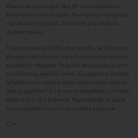
Obama za uplynulých šest let v prezidentském
křesle použil veto dvakrát. Po ovládnutí Kongresu
republikány prohlásil, že ho nyní zřejmě bude
využívat častěji.
Finanční televize CNBC dnes uvedla, že Obamova
zdravotnická reforma má příznivý dopad na počet
pojištěných obyvatel. Počet lidí bez pojistky je totiž
na historicky nejnižší úrovni. V posledním čtvrtletí
loňského roku nemělo podle výzkumného ústavu
Gallup pojištění 12,9 procenta dospělých, o čtvrtletí
dříve to bylo 13,4 procenta. Nejviditelněji se počet
lidí bez pojištění snížil u černošské populace.
ČTK