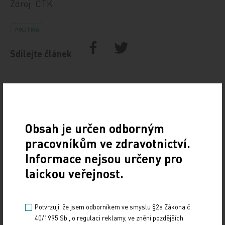
Zdroj: ČTK
POLITIKA
Sdílejte článek
Obsah je určen odborným
pracovníkům ve zdravotnictví.
Informace nejsou určeny pro
laickou veřejnost.
Doporučené
19. světový kongres Controversies in Neurology
Potvrzuji, že jsem odborníkem ve smyslu §2a Zákona č.
(CONy)
40/1995 Sb., o regulaci reklamy, ve znění pozdějších