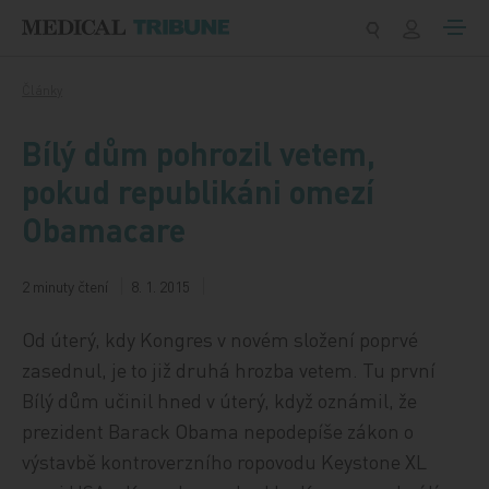
Přeskočit na obsah
Články
Bílý dům pohrozil vetem,
pokud republikáni omezí
Obamacare
2 minuty čtení
8. 1. 2015
Od úterý, kdy Kongres v novém složení poprvé
zasednul, je to již druhá hrozba vetem. Tu první
Bílý dům učinil hned v úterý, když oznámil, že
prezident Barack Obama nepodepíše zákon o
výstavbě kontroverzního ropovodu Keystone XL