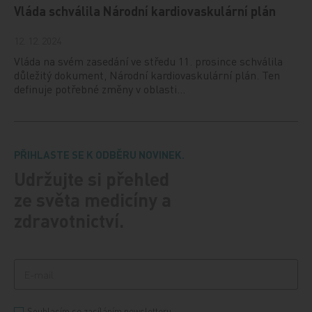
Vláda schválila Národní kardiovaskulární plán
12. 12. 2024
Vláda na svém zasedání ve středu 11. prosince schválila
důležitý dokument, Národní kardiovaskulární plán. Ten
definuje potřebné změny v oblasti…
PŘIHLASTE SE K ODBĚRU NOVINEK.
Udržujte si přehled
ze světa medicíny a
zdravotnictví.
Souhlasím se zasíláním newsletteru