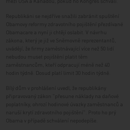
mezi USA a Kanadou, pokud ho Kongres schválí.
Republikáni se nejdříve snažili zabránit spuštění
Obamovy reformy zdravotního pojištění přezdívané
Obamacare a nyní ji chtějí oslabit. V návrhu
zákona, který je již ve Sněmovně reprezentantů,
uvádějí, že firmy zaměstnávající více než 50 lidí
nebudou muset pojištění platit těm
zaměstnancům, kteří odpracují méně než 40
hodin týdně. Dosud platí limit 30 hodin týdně.
Bílý dům v prohlášení uvedl, že republikány
připravovaný zákon "přesune náklady na daňové
poplatníky, ohrozí hodinové úvazky zaměstnanců a
naruší krytí zdravotního pojištění". Proto ho prý
Obama v případě schválení nepodepíše.