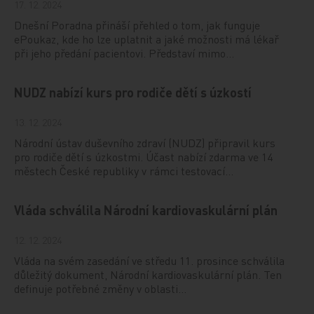
17. 12. 2024
Dnešní Poradna přináší přehled o tom, jak funguje
ePoukaz, kde ho lze uplatnit a jaké možnosti má lékař
při jeho předání pacientovi. Představí mimo…
NUDZ nabízí kurs pro rodiče dětí s úzkostí
13. 12. 2024
Národní ústav duševního zdraví (NUDZ) připravil kurs
pro rodiče dětí s úzkostmi. Účast nabízí zdarma ve 14
městech České republiky v rámci testovací…
Vláda schválila Národní kardiovaskulární plán
12. 12. 2024
Vláda na svém zasedání ve středu 11. prosince schválila
důležitý dokument, Národní kardiovaskulární plán. Ten
definuje potřebné změny v oblasti…