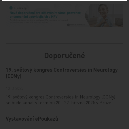
Doporučené
19. světový kongres Controversies in Neurology
(CONy)
10. 3. 2025
19. světový kongres Controversies in Neurology (CONy)
se bude konat v termínu 20.–22. března 2025 v Praze.
Vystavování ePoukazů