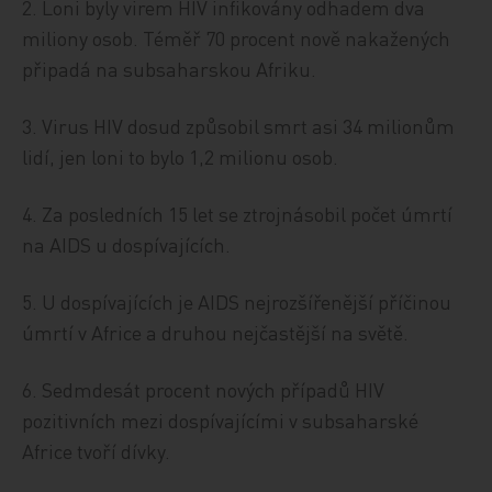
2. Loni byly virem HIV infikovány odhadem dva
miliony osob. Téměř 70 procent nově nakažených
připadá na subsaharskou Afriku.
3. Virus HIV dosud způsobil smrt asi 34 milionům
lidí, jen loni to bylo 1,2 milionu osob.
4. Za posledních 15 let se ztrojnásobil počet úmrtí
na AIDS u dospívajících.
5. U dospívajících je AIDS nejrozšířenější příčinou
úmrtí v Africe a druhou nejčastější na světě.
6. Sedmdesát procent nových případů HIV
pozitivních mezi dospívajícími v subsaharské
Africe tvoří dívky.