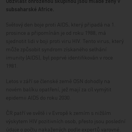
Obzvlášť ohroženou skupinou jsou mladé ženy v
subsaharské Africe.
Světový den boje proti AIDS, který připadá na 1.
prosince a připomínán je od roku 1988, má
sjednotit lidi v boji proti viru HIV. Tento virus, který
může způsobit syndrom získaného selhání
imunity (AIDS), byl poprvé identifikován v roce
1981.
Letos v září se členské země OSN dohodly na
novém balíku opatření, jež mají za cíl vymýtit
epidemii AIDS do roku 2030.
ČR patří ve světě i v Evropě k zemím s nižším
výskytem HIV pozitivních osob, přesto jsou poslední
údaje o počtu nakažených podle expertů varovné.