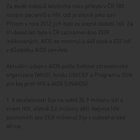
Za devět měsíců letošního roku přibylo v ČR 185
nových pacientů s HIV, což je stejně jako loni.
Přitom v roce 2012 jich bylo za stejné období 165. Za
tři desetiletí bylo v ČR zaznamenáno 2539
infikovaných, AIDS se rozvinul u 445 osob a 232 lidí
v důsledku AIDS zemřelo.
Aktuální údaje o AIDS podle Světové zdravotnické
organizace (WHO), fondu UNICEF a Programu OSN
pro boj proti HIV a AIDS (UNAIDS):
1. V současnosti žije na světě 36,9 milionu lidí s
virem HIV, včetně 2,6 milionu dětí. Nejvíce HIV
pozitivních (asi 25,8 milionu) žije v subsaharské
Africe.