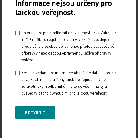
10. Kuba se letos stala první zemí, která vymýtila
Informace nejsou určeny pro
přenos nákazy virem HIV z matky na dítě.
laickou veřejnost.
ČTK
Potvrzuji, že jsem odborníkem ve smyslu §2a Zákona č.
40/1995 Sb., o regulaci reklamy, ve znění pozdějších
předpisů, čili osobou oprávněnou předepisovat léčivé
přípravky nebo osobou oprávněnou léčivé přípravky
vydávat.
Beru na vědomí, že informace obsažené dále na těchto
stránkách nejsou určeny laické veřejnosti, nýbrž
zdravotnickým odborníkům, a to se všemi riziky a
Zdroj: ČTK
důsledky z toho plynoucími pro laickou veřejnost.
Z REGIONŮ
POTVRDIT
Sdílejte článek