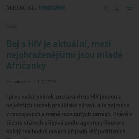
Přeskočit na obsah
Články
Boj s HIV je aktuální, mezi
nejohroženějšími jsou mladé
Afričanky
3 minuty čtení
1. 12. 2015
I přes velký pokrok zůstává virus HIV jednou z
největších hrozeb pro lidské zdraví, a to zejména
v rozvojových a méně rozvinutých zemích. Právě v
těchto státech přibývá podle agentury Reuters
každý rok hodně nových případů HIV pozitivních.